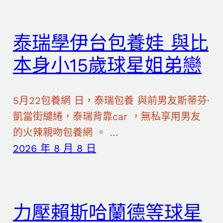
泰瑞學伊台包養娃 與比
本身小15歲球星姐弟戀
5月22包養網 日，泰瑞包養 與前男友斯蒂芬·
凱當街繾綣，泰瑞背靠car ，無私享用男友
的火辣親吻包養網 。 …
2026 年 8 月 8 日
力壓賴斯哈蘭德等球星