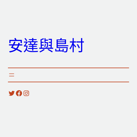
跳
至
主
要
安達與島村
內
容
X
Facebook
Instagram