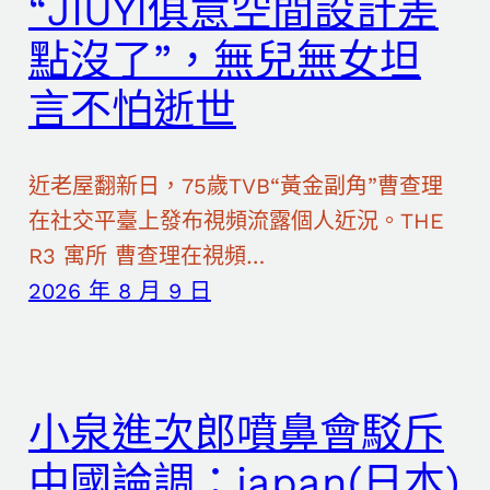
“JIUYI俱意空間設計差
點沒了”，無兒無女坦
言不怕逝世
近老屋翻新日，75歲TVB“黃金副角”曹查理
在社交平臺上發布視頻流露個人近況。THE
R3 寓所 曹查理在視頻…
2026 年 8 月 9 日
小泉進次郎噴鼻會駁斥
中國論調：japan(日本)