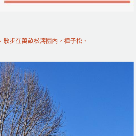
舊。散步在萬畝松濤園內，樟子松、