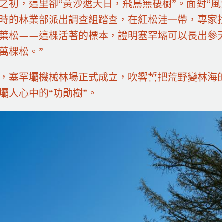
之初，這里卻“黃沙遮天日，飛鳥無棲樹”。面對“風沙
時的林業部派出調查組踏查，在紅松洼一帶，專家找
葉松——這棵活著的標本，證明塞罕壩可以長出參
萬棵松。”
，塞罕壩機械林場正式成立，吹響誓把荒野變林海
壩人心中的“功勛樹”。