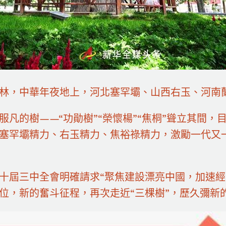
林，中華年夜地上，河北塞罕壩、山西右玉、河南
服凡的樹——“功勛樹”“榮懷楊”“焦桐”聳立其間
塞罕壩精力、右玉精力、焦裕祿精力，激勵一代又
十屆三中全會明確請求“聚焦建設漂亮中國，加速經
位，新的奮斗征程，再次走近“三棵樹”，歷久彌新