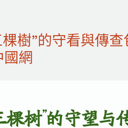
三棵樹”的守看與傳
中國網