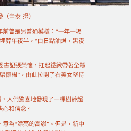
發（辛泰 攝）
年前曾是另普通模樣：“一年一場
埋葬年夜半，“白日點油燈，黑夜
縣委書記張榮懷，扛起鐵鍬帶著全縣
榮懷楊”，由此拉開了右美女堅持
罕壩，人們驚喜地發現了一棵樹齡超
決心和信念。
意為“漂亮的高嶺”。但是，新中