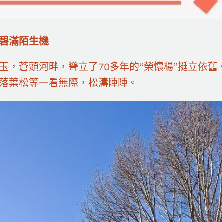
碧滿陌生機
玉，蒼頭河畔，聳立了70多年的“榮懷楊”挺立依
落葉松等一看無際，松濤陣陣。