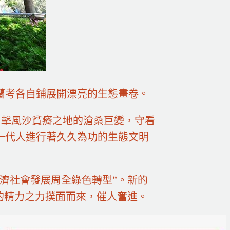
蘭考各自鋪展開漂亮的生態畫卷。
，目擊風沙貧瘠之地的滄桑巨變，守看
一代人進行著久久為功的生態文明
濟社會發展周全綠色轉型”。新的
的精力之力撲面而來，催人奮進。