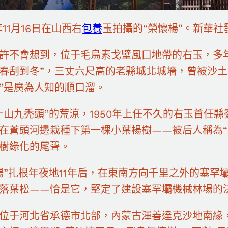
年11月16日在山西右
包養
玉拍攝的“榮懷楊”。新華社
許不會想到，位于毛烏素戈壁風口地帶的右玉，多
春刮到冬”，三丈六尺高的老縣城北城墻，曾被沙土
”是廣為人知的順口溜。
十山九禿頭”的荒涼，1950年上任不久的右玉首任
在蒼頭河邊栽種下第一棵小葉楊樹——被后人稱為“
樹綠化的尾聲。
楊”扎根年夜地11年后，在東南方向千里之外的塞
落葉松——恰是它，堅定了建設塞罕壩機械林場的
位于河北省承德市北部，內蒙古渾善達克沙地南緣，