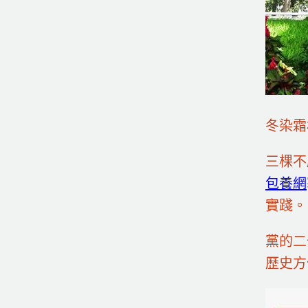
冬染霜
三棵不
包養網
實踐。
黨的二
歷史方