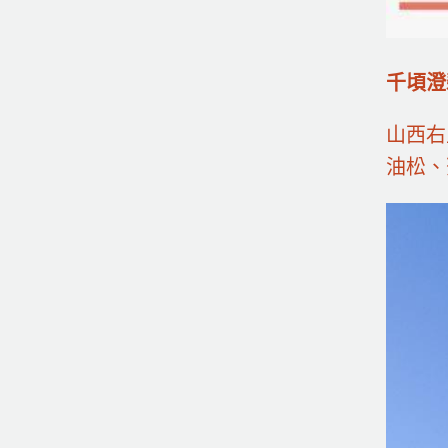
千頃澄
山西右
油松、