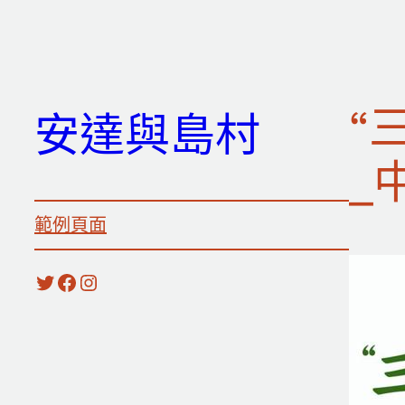
跳
至
主
要
“
安達與島村
內
容
_
範例頁面
X
Facebook
Instagram