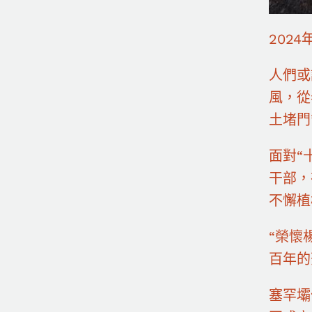
2024
人們或
風，從
土堵門
面對“
干部，
不懈植
“榮懷
百年的
塞罕壩