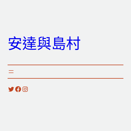
跳
至
主
要
安達與島村
內
容
X
Facebook
Instagram