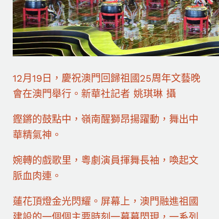
12月19日，慶祝澳門回歸祖國25周年文藝晚
會在澳門舉行。新華社記者 姚琪琳 攝
鏗鏘的鼓點中，嶺南醒獅昂揚躍動，舞出中
華精氣神。
婉轉的戲歌里，粵劇演員揮舞長袖，喚起文
脈血肉連。
蓮花頂燈金光閃耀。屏幕上，澳門融進祖國
建設的一個個主要時刻一幕幕閃現，一系列