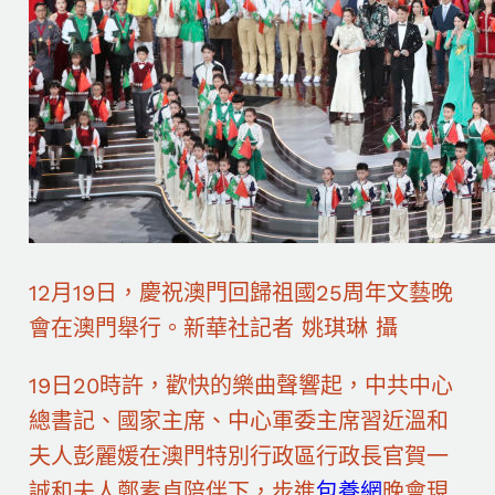
12月19日，慶祝澳門回歸祖國25周年文藝晚
會在澳門舉行。新華社記者 姚琪琳 攝
19日20時許，歡快的樂曲聲響起，中共中心
總書記、國家主席、中心軍委主席習近溫和
夫人彭麗媛在澳門特別行政區行政長官賀一
誠和夫人鄭素貞陪伴下，步進
包養網
晚會現