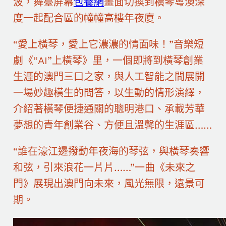
波，舞臺屏幕
包養網
畫面切換到橫琴粵澳深
度一起配合區的幢幢高樓年夜廈。
“愛上橫琴，愛上它濃濃的情面味！”音樂短
劇《“AI”上橫琴》里，一個即將到橫琴創業
生涯的澳門三口之家，與人工智能之間展開
一場妙趣橫生的問答，以生動的情形演繹，
介紹著橫琴便捷通關的聰明港口、承載芳華
夢想的青年創業谷、方便且溫馨的生涯區……
“誰在濠江邊撥動年夜海的琴弦，與橫琴奏響
和弦，引來浪花一片片……”一曲《未來之
門》展現出澳門向未來，風光無限，遠景可
期。