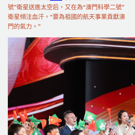
號”衛星送進太空后，又在為“澳門科學二號”
衛星傾注血汗。“要為祖國的航天事業貢獻澳
門的氣力。”