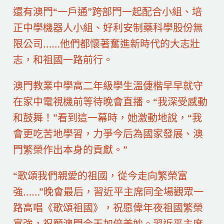
還有澳門“一戶通”跨部門一起配合小組、培
正中學機器人小組、好利安制藥科學股份無
限公司……他們都懷著奮進新時代的大志壯
志，和祖國一路前行。
澳門教業中學高二年級學生溫倢楷早早就守
在家中電視機前等待晚會直播。“我深受感動
和鼓舞！”看到這一幕時，她激動地說，“我
會更吃苦地學習，力爭今后為國家發展、澳
門繁榮作出本身的貢獻。”
“歌頌我們親愛的祖國，從今走向繁榮富
強……”晚會最后，習近平主席同全場觀眾一
路高唱《歌頌祖國》，祝愿偉年夜祖國繁榮
富強，祝願澳門今天加倍美妙。習近平主席