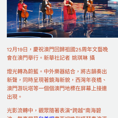
12月19日，慶祝澳門回歸祖國25周年文藝晚
會在澳門舉行。新華社記者 姚琪琳 攝
燈光轉為蔚藍。中外樂器結合，將古韻奏出
新聲，同時呈現著鏡海新貌，西灣年夜橋、
澳門游玩塔等一個個澳門地標在屏幕上接連
出現。
光影流轉中，觀眾隨著表演“跨越”南海碧