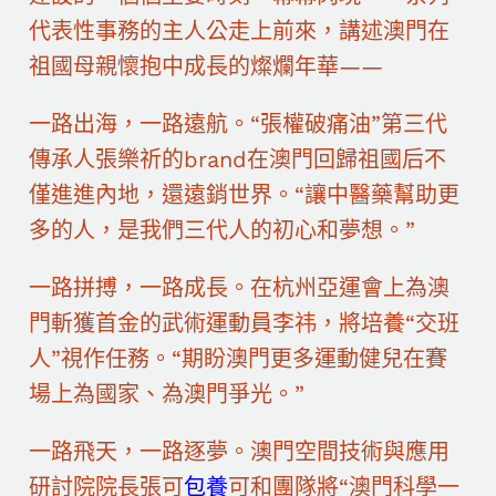
代表性事務的主人公走上前來，講述澳門在
祖國母親懷抱中成長的燦爛年華——
一路出海，一路遠航。“張權破痛油”第三代
傳承人張樂祈的brand在澳門回歸祖國后不
僅進進內地，還遠銷世界。“讓中醫藥幫助更
多的人，是我們三代人的初心和夢想。”
一路拼搏，一路成長。在杭州亞運會上為澳
門斬獲首金的武術運動員李祎，將培養“交班
人”視作任務。“期盼澳門更多運動健兒在賽
場上為國家、為澳門爭光。”
一路飛天，一路逐夢。澳門空間技術與應用
研討院院長張可
包養
可和團隊將“澳門科學一