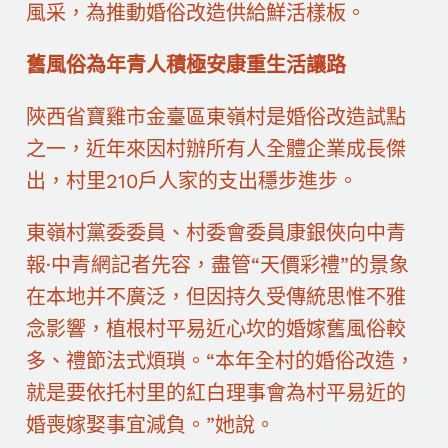
風采，為推動婚俗改造供給鮮活樣板。
舊風俗為年青人積極安康重生活讓路
陜西省寶雞市金臺區東嶺村是婚俗改造試點
之一，近年來因村辦所有人全體企業成長傑
出，村里210戶人家的支出穩步進步。
東嶺村黨委委員、村委會委員康銀俠向中青
報·中青網記者先容，盡管“天價彩禮”的景象
在本地并不廣泛，但因持久受傳統思惟不雅
念影響，植根村平易近心坎的婚嫁舊風俗較
多、禮節法式煩瑣。“本年全村的婚俗改造，
就是要依托村里的紅白理事會為村平易近的
婚喪嫁娶事宜減負。”她說。