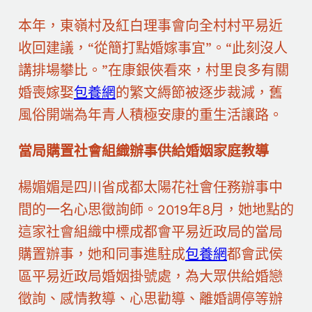
本年，東嶺村及紅白理事會向全村村平易近
收回建議，“從簡打點婚嫁事宜”。“此刻沒人
講排場攀比。”在康銀俠看來，村里良多有關
婚喪嫁娶
包養網
的繁文縟節被逐步裁減，舊
風俗開端為年青人積極安康的重生活讓路。
當局購置社會組織辦事供給婚姻家庭教導
楊媚媚是四川省成都太陽花社會任務辦事中
間的一名心思徵詢師。2019年8月，她地點的
這家社會組織中標成都會平易近政局的當局
購置辦事，她和同事進駐成
包養網
都會武侯
區平易近政局婚姻掛號處，為大眾供給婚戀
徵詢、感情教導、心思勸導、離婚調停等辦