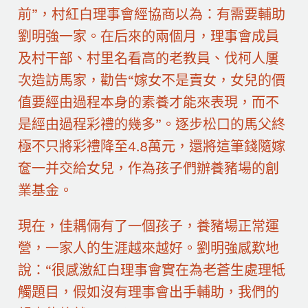
前”，村紅白理事會經協商以為：有需要輔助
劉明強一家。在后來的兩個月，理事會成員
及村干部、村里名看高的老教員、伐柯人屢
次造訪馬家，勸告“嫁女不是賣女，女兒的價
值要經由過程本身的素養才能來表現，而不
是經由過程彩禮的幾多”。逐步松口的馬父終
極不只將彩禮降至4.8萬元，還將這筆錢隨嫁
奩一并交給女兒，作為孩子們辦養豬場的創
業基金。
現在，佳耦倆有了一個孩子，養豬場正常運
營，一家人的生涯越來越好。劉明強感歎地
說：“很感激紅白理事會實在為老蒼生處理牴
觸題目，假如沒有理事會出手輔助，我們的