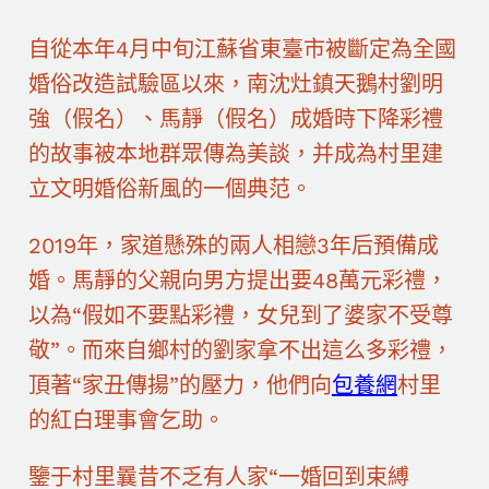
自從本年4月中旬江蘇省東臺市被斷定為全國
婚俗改造試驗區以來，南沈灶鎮天鵝村劉明
強（假名）、馬靜（假名）成婚時下降彩禮
的故事被本地群眾傳為美談，并成為村里建
立文明婚俗新風的一個典范。
2019年，家道懸殊的兩人相戀3年后預備成
婚。馬靜的父親向男方提出要48萬元彩禮，
以為“假如不要點彩禮，女兒到了婆家不受尊
敬”。而來自鄉村的劉家拿不出這么多彩禮，
頂著“家丑傳揚”的壓力，他們向
包養網
村里
的紅白理事會乞助。
鑒于村里曩昔不乏有人家“一婚回到束縛