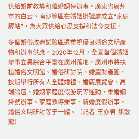
供給婚前教導和離婚調停辦事。廣東省廣州
市的白云、南沙等區在婚姻掛號處成立“家庭
驛站”，為大眾供給心思支撐和法令支援。
多個婚俗改造試驗區還重視優良婚俗文明產
物和辦事供應。2020年12月，全國首個婚姻
辦事立異綜合平臺在廣州落地，廣州市將扶
植婚俗文明館、婚俗研討院、婚慶財產園，
按期舉行所有人全體婚禮、婚慶展覽會、高
端論壇、婚姻家庭度假游玩等運動，集婚姻
掛號辦事、家庭教導辦事、新婚度假辦事、
婚俗文明研討等于一體。（記者 王亦君 焦敏
龍）