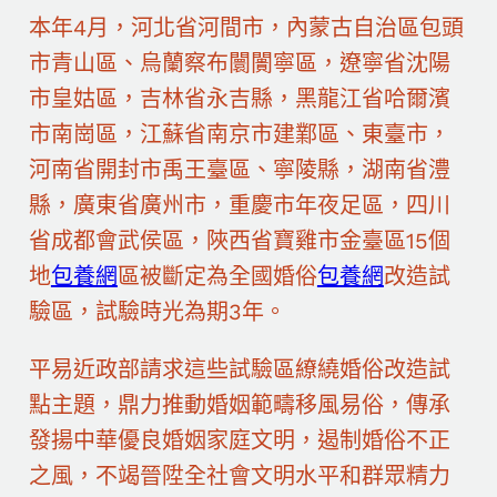
本年4月，河北省河間市，內蒙古自治區包頭
市青山區、烏蘭察布闤闠寧區，遼寧省沈陽
市皇姑區，吉林省永吉縣，黑龍江省哈爾濱
市南崗區，江蘇省南京市建鄴區、東臺市，
河南省開封市禹王臺區、寧陵縣，湖南省澧
縣，廣東省廣州市，重慶市年夜足區，四川
省成都會武侯區，陜西省寶雞市金臺區15個
地
包養網
區被斷定為全國婚俗
包養網
改造試
驗區，試驗時光為期3年。
平易近政部請求這些試驗區繚繞婚俗改造試
點主題，鼎力推動婚姻範疇移風易俗，傳承
發揚中華優良婚姻家庭文明，遏制婚俗不正
之風，不竭晉陞全社會文明水平和群眾精力