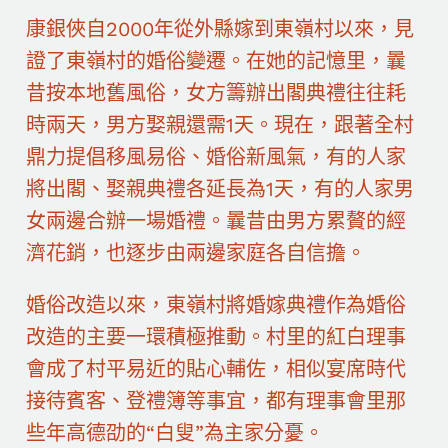
康銀俠自2000年從外縣嫁到東嶺村以來，見
證了東嶺村的婚俗變遷。在她的記憶里，曩
昔按本地舊風俗，女方籌辦出閣典禮往往耗
時兩天，男方娶親還需1天。現在，跟著全村
鼎力提倡移風易俗、婚俗新風氣，有的人家
將出閣、娶親典禮各延長為1天，有的人家男
女兩邊合辦一場婚禮。曩昔由男方累贅的經
濟花銷，也逐步由兩邊家庭各自信擔。
婚俗改造以來，東嶺村將婚嫁典禮作為婚俗
改造的主要一環積極推動。村里的紅白理事
會成了村平易近的貼心輔佐，相似宴席時代
接待賓客、登禮簿等事宜，都有理事會里那
些年高德劭的“白叟”為主家分憂。