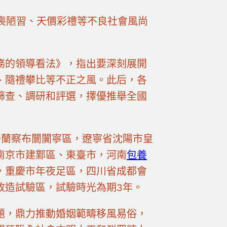
婚喪陋習、天價彩禮等不良社會風尚
任務的領導看法》，指出要深刻展開
、隨禮攀比等不正之風。此后，各
篩查、調研和評選，擇優推舉全國
烏蘭察布闤闠寧區，遼寧省沈陽市皇
南京市建鄴區、東臺市，河南
包養
，重慶市年夜足區，四川省成都會
改造試驗區，試驗時光為期3年。
題，鼎力推動婚姻範疇移風易俗，