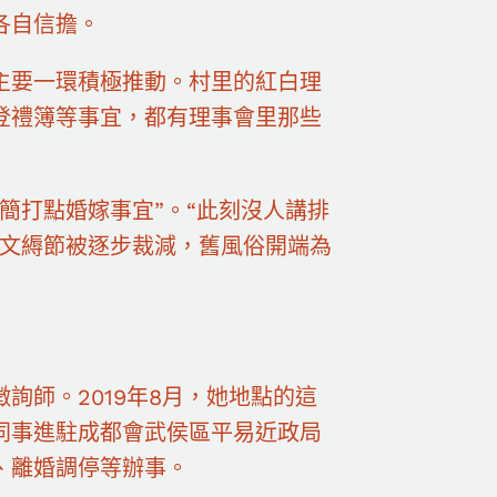
各自信擔。
主要一環積極推動。村里的紅白理
登禮簿等事宜，都有理事會里那些
簡打點婚嫁事宜”。“此刻沒人講排
繁文縟節被逐步裁減，舊風俗開端為
詢師。2019年8月，她地點的這
同事進駐成都會武侯區平易近政局
、離婚調停等辦事。