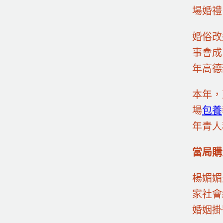
場婚禮
婚俗改
事會成
年高德
本年，
場
包養
年青人
當局購
楊媚媚
家社會
婚姻掛