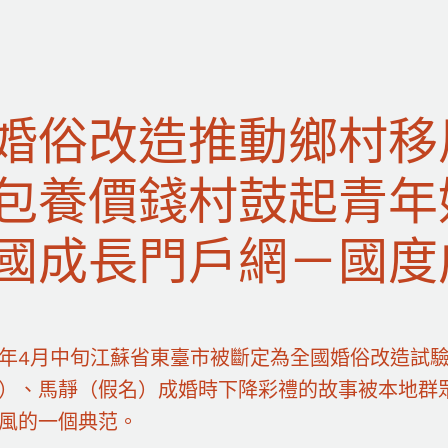
婚俗改造推動鄉村移
包養價錢村鼓起青年
國成長門戶網－國度
年4月中旬江蘇省東臺市被斷定為全國婚俗改造試
）、馬靜（假名）成婚時下降彩禮的故事被本地群
風的一個典范。