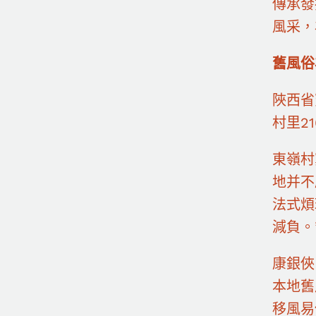
傳承發
風采，
舊風俗
陜西省
村里2
東嶺村
地并不
法式煩
減負。
康銀俠
本地舊
移風易