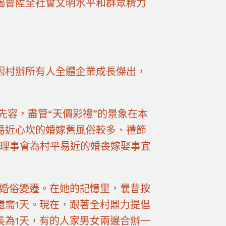
竭晉陞全社會文明水平和群眾精力
因村辦所有人全體企業成長傑出，
先容，盡管“天價彩禮”的景象在本
易近心坎的婚嫁舊風俗較多、禮節
白理事會為村平易近的婚喪嫁娶事宜
的婚俗變遷。在她的記憶里，曩昔按
還需1天。現在，跟著全村鼎力提倡
長為1天，有的人家男女兩邊合辦一