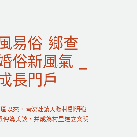
風易俗 鄉查
婚俗新風氣 _
成長門戶
驗區以來，南沈灶鎮天鵝村劉明強
眾傳為美談，并成為村里建立文明