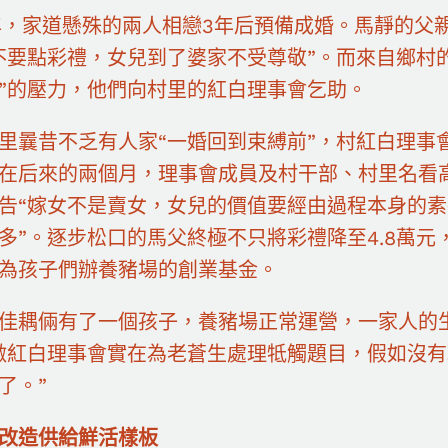
9年，家道懸殊的兩人相戀3年后預備成婚。馬靜的父
不要點彩禮，女兒到了婆家不受尊敬”。而來自鄉村
”的壓力，他們向村里的紅白理事會乞助。
里曩昔不乏有人家“一婚回到束縛前”，村紅白理事
在后來的兩個月，理事會成員及村干部、村里名看
告“嫁女不是賣女，女兒的價值要經由過程本身的
多”。逐步松口的馬父終極不只將彩禮降至4.8萬
為孩子們辦養豬場的創業基金。
佳耦倆有了一個孩子，養豬場正常運營，一家人的
激紅白理事會實在為老蒼生處理牴觸題目，假如沒
了。”
改造供給鮮活樣板