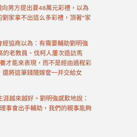
親向男方提出要48萬元彩禮，以為
的劉家拿不出這么多彩禮，頂著“家
會經協商以為：有需要輔助劉明強
高的老教員、伐柯人屢次造訪馬
素養才能來表現，而不是經由過程彩
元，還將這筆錢隨嫁奩一并交給女
生涯越來越好。劉明強感歎地說：
有理事會出手輔助，我們的親事能夠