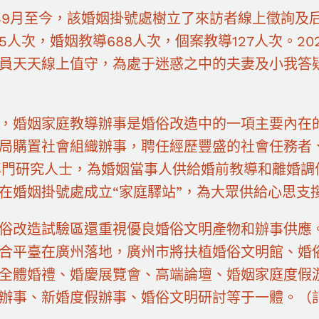
9年9月至今，該婚姻掛號處樹立了來訪者線上徵詢
15人次，婚姻教導688人次，個案教導127人次。20
員天天線上值守，為處于迷惑之中的夫妻及小我答
，婚姻家庭教導辦事是婚俗改造中的一項主要內在
局購置社會組織辦事，聘任經歷豐盛的社會任務者、婚
專門研究人士，為婚姻當事人供給婚前教導和離婚調
在婚姻掛號處成立“家庭驛站”，為大眾供給心思支
俗改造試驗區還重視優良婚俗文明產物和辦事供應。2
合平臺在廣州落地，廣州市將扶植婚俗文明館、婚
全體婚禮、婚慶展覽會、高端論壇、婚姻家庭度假
辦事、新婚度假辦事、婚俗文明研討等于一體。（記