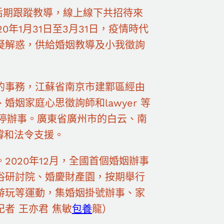
及后期跟蹤教導，線上線下共招待來
20年1月31日至3月31日，疫情時代
疑解惑，供給婚姻教導及小我徵詢
的事務，江蘇省南京市建鄴區經由
姻家庭心思徵詢師和lawyer 等
停辦事。廣東省廣州市的白云、南
撐和法令支援。
020年12月，全國首個婚姻辦事
俗研討院、婚慶財產園，按期舉行
游玩等運動，集婚姻掛號辦事、家
者 王亦君 焦敏
包養
龍）