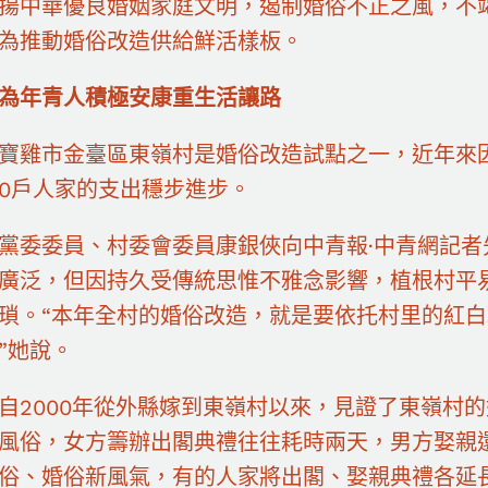
揚中華優良婚姻家庭文明，遏制婚俗不正之風，不
為推動婚俗改造供給鮮活樣板。
為年青人積極安康重生活讓路
寶雞市金臺區東嶺村是婚俗改造試點之一，近年來
10戶人家的支出穩步進步。
黨委委員、村委會委員康銀俠向中青報·中青網記者
廣泛，但因持久受傳統思惟不雅念影響，植根村平
瑣。“本年全村的婚俗改造，就是要依托村里的紅
”她說。
自2000年從外縣嫁到東嶺村以來，見證了東嶺村
風俗，女方籌辦出閣典禮往往耗時兩天，男方娶親
俗、婚俗新風氣，有的人家將出閣、娶親典禮各延