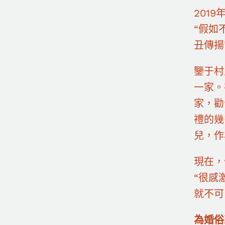
201
“假如
丑傳揚
鑒于村
一家。
家，勸
禮的幾
兒，作
現在，
“很感
就不可
為婚俗