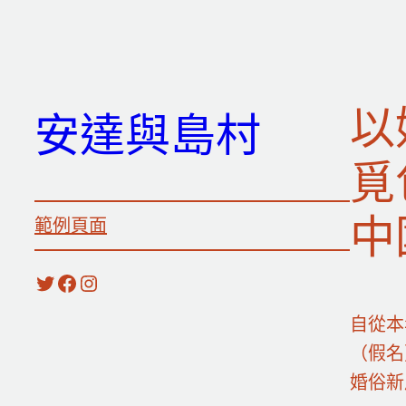
跳
至
主
要
以
安達與島村
內
容
覓
中
範例頁面
X
Facebook
Instagram
自從本
（假名
婚俗新