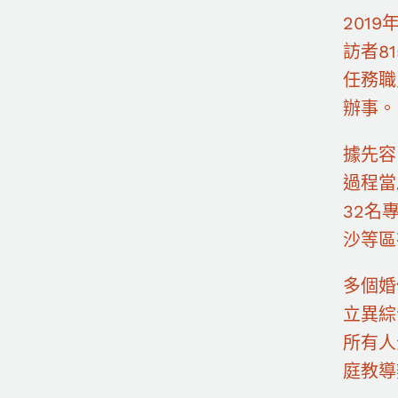
201
訪者8
任務職
辦事。
據先容
過程當
32名
沙等區
多個婚
立異綜
所有人
庭教導