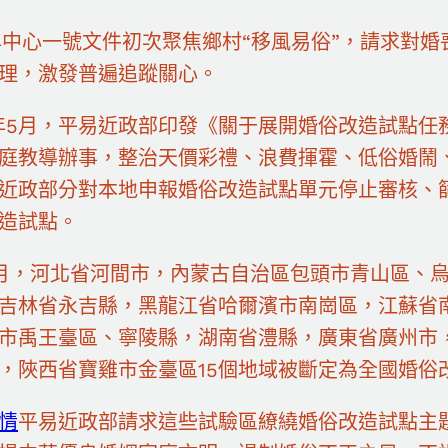
9年中心一號文件初次聚焦鄉村“移風易俗”，請求對
理，激發普遍追蹤關心。
0年5月，平易近政部印發《關于展開婚俗改造試點
庭教導辦事，整治天價彩禮、浪費揮霍、低俗婚鬧
近政部分對本地申報婚俗改造試點單元停止審核、
造試點。
月，河北省河間市，內蒙古自治區包頭市青山區、
吉林省永吉縣，黑龍江省哈爾濱市南崗區，江蘇省
市禹王臺區、寧陵縣，湖南省澧縣，廣東省廣州市
，陜西省寶雞市金臺區15個地域被斷定為全國婚俗
情
平易近政部請求這些試驗區繚繞婚俗改造試點主