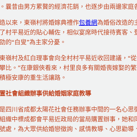
。曩昔由男方累贅的經濟花銷，也逐步由兩邊家庭
造以來，東嶺村將婚嫁典禮作
包養網
為婚俗改造的
了村平易近的貼心輔佐，相似宴席時代接待賓客、
劭的“白叟”為主家分憂。
東嶺村及紅白理事會向全村村平易近收回建議，“從
攀比。”在康銀俠看來，村里良多有關婚喪嫁娶的
積極安康的重生活讓路。
置社會組織辦事供給婚姻家庭教導
是四川省成都太陽花社會任務辦事中間的一名心思徵
組織中標成都會平易近政局的當局購置辦事，她和
號處，為大眾供給婚戀徵詢、感情教導、心思勸導