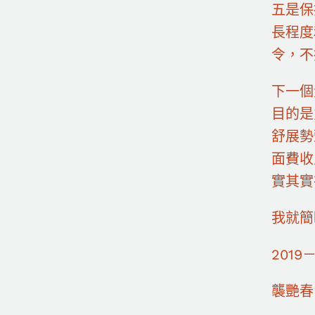
五是保
長程度
令，不
下一個
目的是
舒展勢
面費收
實其實
我就簡
2019
襲艷春