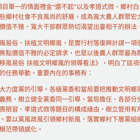
項目單一的情面禮金“還不起”以及孝道式微、鄉村白
些鄉村社會不良風尚的舒展，成為寬大農人群眾宏
價值不雅。寬大干部群眾熱切渴望出臺相干的辦法
風易俗、扶植文明鄉風，是實行村落復興計謀一項
焦點價值不雅的必定請求，也是以後農人群眾最為
移風易俗 扶植文明鄉風的領導看法》，明白了這
的任務舉動，重要內在的事務有：
大力度黨的引導。各級黨委和當局要把推動文明鄉
義務，樹立健全黨委同一引導、當局擔任、各部分
喪陋習、孝道式微等題目的構成緣由，樹立管用有
。要以黨風政風引領鄉村新風，落實鄉村下層黨組
模范帶頭感化。