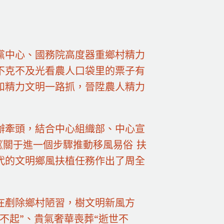
黨中心、國務院高度器重鄉村精力
不克不及光看農人口袋里的票子有
和精力文明一路抓，晉陞農人精力
辦牽頭，結合中心組織部、中心宣
《關于進一個步驟推動移風易俗 扶
代的文明鄉風扶植任務作出了周全
在剷除鄉村陋習，樹文明新風方
不起”、貴氣奢華喪葬“逝世不