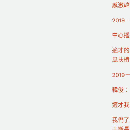
感激韓
2019
中心播
適才的
風扶植
2019
韓俊：
適才我
我們了
于斯長