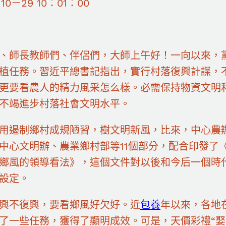
－10－29 10：01：00
、師長教師們、伴侶們，大師上午好！一向以來，
植任務。習近平總書記指出，實行村落復興計謀，
更要看農人的精力風采怎么樣。必需保持物資文明
不竭進步村落社會文明水平。
用遏制鄉村成規陋習，樹文明新風，比來，中心農
中心文明辦、農業鄉村部等11個部分，配合印發了
鄉風的領導看法》，這個文件對以後和今后一個時
設定。
興不復興，要看鄉風好欠好。近
包養
年以來，各地
了一些任務，獲得了顯明成效。可是，天價彩禮“娶