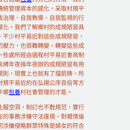
傳統管理資本的感化，采取村規平
我治理、自我教導、自我監視的行
感化。我們了解鄉村的成規陋習具
，不少村平易近對這些成規陋習，
的壓力，也很難轉變。轉變這些成
一些處所經由過程村平易近會商制
束縛年夜操年夜辦的成規陋習有用
規則，現實上也就有了擋箭牌。所
村規平易近約在弘揚公序良俗等方
步鄉
包養
村社會管理的才能。
比擬空洞，制訂也不敷規范，實行
在的事務涉嫌守法違規，對親情倫
切涉嫌侵略群眾特殊是婦女的符合