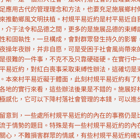
足應用古代的管理理念和方法，也要充足施展鄉村
來推動鄉風文明扶植。村規平易近約是村平易近自
，介于法令和品德之間，更多的是施展品德的束縛
性和固執性，一旦構成，會對群眾發生持久的影響
夜操年夜辦，并非自愿，可是受困于社會風尚帶來
是很難的一件事，不克不及只靠硬碰硬。在實行中
平易近約，對紅白喪事采取束縛性辦法，這確切是
。本來村平易近礙于體面，此刻村規平易近約有了
各地的實行來看，這些辦法後果是不錯的。施展好
極感化，它可以下降村落社會管理的本錢，可以進
留意到，一些處所村規平易近約的內在的事務仍是
流于情勢的題目。特殊是有一些村規平易近約的內
關心，不難損害群眾的情感，有些村規平易近約確