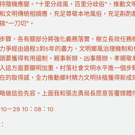
持隨機應變。“十里分歧風，百里分歧俗”，推動文
和文明傳統相順應，充足尊敬本地風俗，充足斟酌
搞“一刀切”。
步驟，各有關部分將強化義務落實，樹立長效任務
力爭經由過程3到5年的盡力，文明鄉風治理機制和
頭要獲得有用遏制，親事新辦、凶事簡辦、孝親敬
入這方面要顯明加重，村落社會文明水平進一個步
在的取得感，全力推動鄉村精力文明扶植獲得新成
略做這些先容。上面我和張志勇局長愿意答覆媒體
－10－29 10：08：10
：