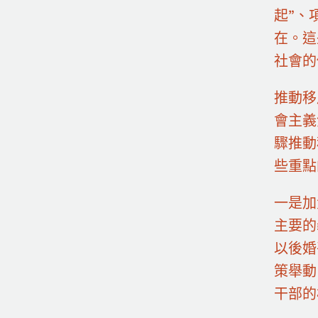
起”、
在。這
社會的
推動移
會主義
驟推動
些重點
一是加
主要的
以後婚
策舉動
干部的