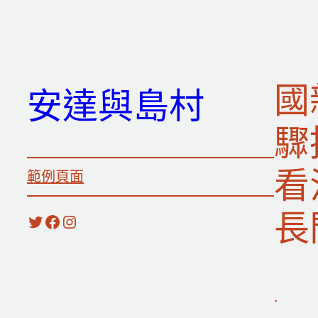
跳
至
主
要
國
安達與島村
內
容
驟
看
範例頁面
長
X
Facebook
Instagram
.