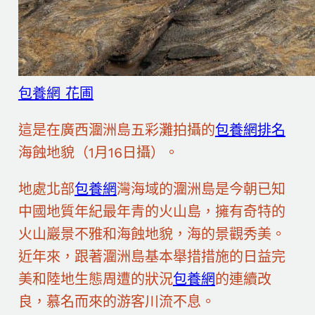
包養網 花圃
這是在廣西潿洲島五彩灘拍攝的
包養網排名
海蝕地貌（1月16日攝）。
地處北部
包養網
灣海域的潿洲島是今朝已知
中國地質年紀最年青的火山島，擁有奇特的
火山巖景不雅和海蝕地貌，海的景觀秀美。
近年來，跟著潿洲島基本舉措措施的日益完
美和陸地生態周遭的狀況
包養網
的連續改
良，慕名而來的游客川流不息。