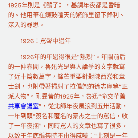
1925年則是《鷂子》，基調年夜都是昏暗
的。他用筆在鑼鼓喧天的繁飾里留下鋒利、
深入的尋思。
1926：罵聲中過年
1926年的年過得很是“熱烈”。年關前后
的一仲春間，魯迅光是與人論爭的文字就寫
了近十篇數萬字，鋒芒重要針對陳西瀅和章
士釗，也附帶著掃射了拉偏架的徐志摩等“正
派人物”。剛曩昔的1925年，魯迅“命交華蓋
共享會議室
”，從北師年夜風浪到五卅活動，
一年到頭“簽名和匿名的豪杰之士的罵信，收
了一年夜捆”，同時罵人的文章也寫了很多，
以致于年底編集時不由得感嘆：“此刻是一年