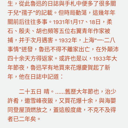
生，從此魯迅的日誌與手札中便多了很多關
于兒“孺子”的記載。但時局動蕩，這幾年年
關前后往往多事。1931年1月17、18日，柔
石、殷夫、胡也頻等五位右翼青年作家被
捕，并于次月遇害。1932年，上海“一·二八
事情”迸發，魯迅不得不離家出亡，在外顛沛
四十余天方得返家。或許也是以，1933年大
年節夜，魯迅罕有地買來花爆慶賀起了新
年，他在日誌中記道：
二十五日 晴。……舊歷大年節也，治少
許肴，邀雪峰夜飯，又買花爆十余，與海嬰
同登屋頂燃放之，蓋這般度歲，不克不及得
者已二年矣。