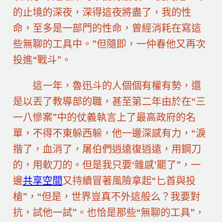
的止境的深夜，深得這夜將盡了，我的性
命，至多是一部門的性命，曾經消耗在寫這
些無聊的工具中。”但隨即，一仲春他又再次
投進“戰斗”。
這一年，魯迅斗的人個個有權有勢，還
是以丟了教導部的職，甚至第二年由於在“三
一八慘案”中的仗義執言上了最高政府的名
單，不得不東躲西躲，他一邊深感有力，“淚
揩了，血消了，屠伯們逍遠復逍遠，用鋼刀
的，用軟刀的。但是我只要‘雜感’罷了”，一
邊
共享空間
又持續冒著風險拿起“匕首與投
槍”，“但是，世界豈真不外這般么？我要對
抗，試他一試”。也恰是那些“無聊的工具”，