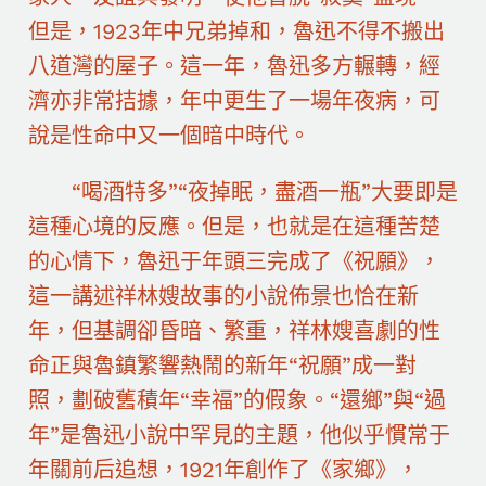
但是，1923年中兄弟掉和，魯迅不得不搬出
八道灣的屋子。這一年，魯迅多方輾轉，經
濟亦非常拮據，年中更生了一場年夜病，可
說是性命中又一個暗中時代。
“喝酒特多”“夜掉眠，盡酒一瓶”大要即是
這種心境的反應。但是，也就是在這種苦楚
的心情下，魯迅于年頭三完成了《祝願》，
這一講述祥林嫂故事的小說佈景也恰在新
年，但基調卻昏暗、繁重，祥林嫂喜劇的性
命正與魯鎮繁響熱鬧的新年“祝願”成一對
照，劃破舊積年“幸福”的假象。“還鄉”與“過
年”是魯迅小說中罕見的主題，他似乎慣常于
年關前后追想，1921年創作了《家鄉》，