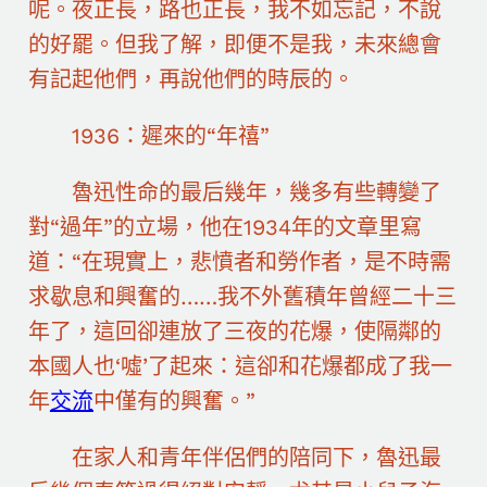
呢。夜正長，路也正長，我不如忘記，不說
的好罷。但我了解，即便不是我，未來總會
有記起他們，再說他們的時辰的。
1936：遲來的“年禧”
魯迅性命的最后幾年，幾多有些轉變了
對“過年”的立場，他在1934年的文章里寫
道：“在現實上，悲憤者和勞作者，是不時需
求歇息和興奮的……我不外舊積年曾經二十三
年了，這回卻連放了三夜的花爆，使隔鄰的
本國人也‘噓’了起來：這卻和花爆都成了我一
年
交流
中僅有的興奮。”
在家人和青年伴侶們的陪同下，魯迅最