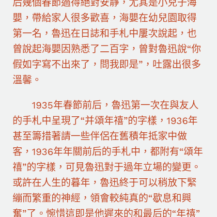
后幾個春節過得絕對安靜，尤其是小兒子海
嬰，帶給家人很多歡喜，海嬰在幼兒園取得
第一名，魯迅在日誌和手札中屢次說起，也
曾說起海嬰因熟悉了二百字，曾對魯迅說“你
假如字寫不出來了，問我即是”，吐露出很多
溫馨。
1935年春節前后，魯迅第一次在與友人
的手札中呈現了“并頌年禧”的字樣，1936年
甚至籌措著請一些伴侶在舊積年抵家中做
客，1936年年關前后的手札中，都附有“頌年
禧”的字樣，可見魯迅對于過年立場的變更。
或許在人生的暮年，魯迅終于可以稍放下緊
繃而繁重的神經，領會較純真的“歇息和興
奮”了。惋惜這即是他遲來的和最后的“年禧”