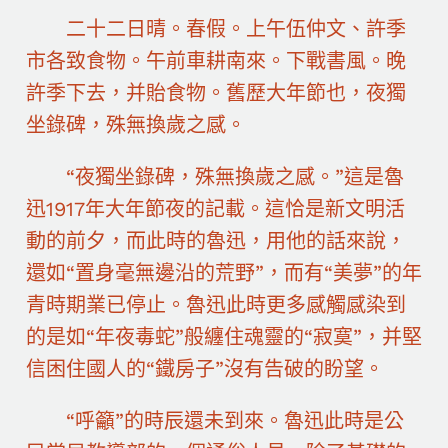
二十二日晴。春假。上午伍仲文、許季
市各致食物。午前車耕南來。下戰書風。晚
許季下去，并貽食物。舊歷大年節也，夜獨
坐錄碑，殊無換歲之感。
“夜獨坐錄碑，殊無換歲之感。”這是魯
迅1917年大年節夜的記載。這恰是新文明活
動的前夕，而此時的魯迅，用他的話來說，
還如“置身毫無邊沿的荒野”，而有“美夢”的年
青時期業已停止。魯迅此時更多感觸感染到
的是如“年夜毒蛇”般纏住魂靈的“寂寞”，并堅
信困住國人的“鐵房子”沒有告破的盼望。
“呼籲”的時辰還未到來。魯迅此時是公