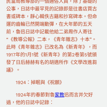
民當局教導部的一個通俗人員，除了基礎的
公事，日誌中最罕見的記錄即是往書店買古
書或碑本，靜心輯佚古籍和抄寫碑本。但命
運的齒輪已然開端動彈，在大年節的五天
前，魯迅日誌中記載他給二弟周作人寄往
“《教導公報》二本，《青年雜志》十本”。
此時《青年雜志》已改名為《新青年》，而
1917年的1月1號《新青年》的第2卷第5號頒
發了日后赫赫有名的胡適所作《文學改進芻
議》。
1924：掉眠與《祝願》
1924年的春節對魯
家教
迅而言并欠好
過，他的日誌中記錄：