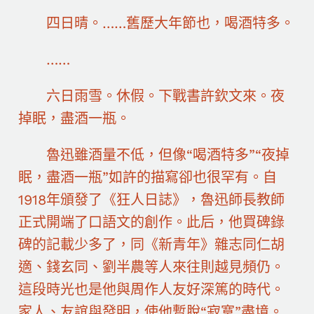
四日晴。……舊歷大年節也，喝酒特多。
……
六日雨雪。休假。下戰書許欽文來。夜
掉眠，盡酒一瓶。
魯迅雖酒量不低，但像“喝酒特多”“夜掉
眠，盡酒一瓶”如許的描寫卻也很罕有。自
1918年頒發了《狂人日誌》，魯迅師長教師
正式開端了口語文的創作。此后，他買碑錄
碑的記載少多了，同《新青年》雜志同仁胡
適、錢玄同、劉半農等人來往則越見頻仍。
這段時光也是他與周作人友好深篤的時代。
家人、友誼與發明，使他暫脫“寂寞”盡境。