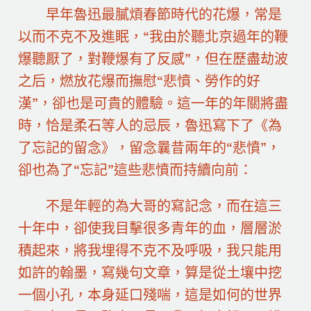
早年魯迅最膩煩春節時代的花爆，常是
以而不克不及進眠，“我由於聽北京過年的鞭
爆聽厭了，對鞭爆有了反感”，但在歷盡劫波
之后，燃放花爆而撫慰“悲憤、勞作的好
漢”，卻也是可貴的體驗。這一年的年關將盡
時，恰是柔石等人的忌辰，魯迅寫下了《為
了忘記的留念》，留念曩昔兩年的“悲憤”，
卻也為了“忘記”這些悲憤而持續向前：
不是年輕的為大哥的寫記念，而在這三
十年中，卻使我目擊很多青年的血，層層淤
積起來，將我埋得不克不及呼吸，我只能用
如許的翰墨，寫幾句文章，算是從土壤中挖
一個小孔，本身延口殘喘，這是如何的世界