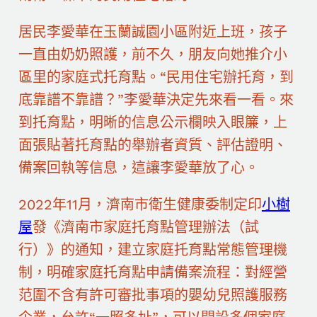
居民李愛華在玉蘭誠園小區附近上班，孩子
一直由奶奶照護，前不久，朋友向她推介小
區里的家庭式托育點。“民用住宅辦托育，到
底靠譜不靠譜？”李愛華決定先來看一看。來
到托育點，明晰的信息公示欄映入眼簾，上
面張貼著托育點的舉辦者資質、評估證明、
備案回執等信息，這讓李愛華放了心。
2022年11月，濟南市衛生健康委制定印
小樹
屋
發《濟南市家庭托育點管理辦法（試
行）》的通知，建立家庭托育點常態管理機
制，明確家庭托育點申請備案流程：對經營
范圍不含有許可審批事項的嬰幼兒照護服務