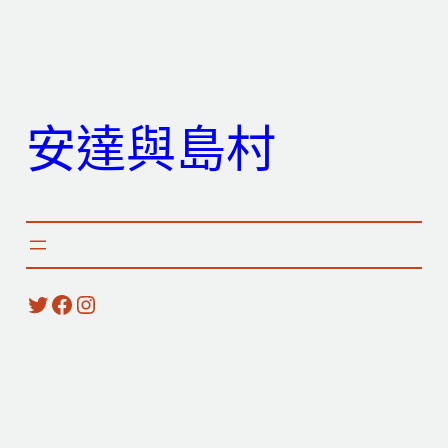
跳
至
主
要
安達與島村
內
容
X
Facebook
Instagram