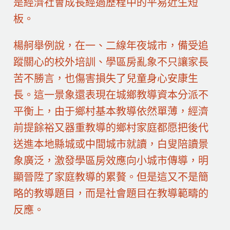
是經濟社會成長經過歷程中的平易近生短
板。
楊舸舉例說，在一、二線年夜城市，備受追
蹤關心的校外培訓、學區房亂象不只讓家長
苦不勝言，也傷害損失了兒童身心安康生
長。這一景象還表現在城鄉教導資本分派不
平衡上，由于鄉村基本教導依然單薄，經濟
前提餘裕又器重教導的鄉村家庭都愿把後代
送進本地縣城或中間城市就讀，白叟陪讀景
象廣泛，激發學區房效應向小城市傳導，明
顯晉陞了家庭教導的累贅。但是這又不是簡
略的教導題目，而是社會題目在教導範疇的
反應。