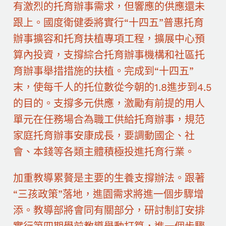
有激烈的托育辦事需求，但響應的供應還未
跟上。國度衛健委將實行“十四五”普惠托育
辦事擴容和托育扶植專項工程，擴展中心預
算內投資，支撐綜合托育辦事機構和社區托
育辦事舉措措施的扶植。完成到“十四五”
末，使每千人的托位數從今朝的1.8進步到4.5
的目的。支撐多元供應，激勵有前提的用人
單元在任務場合為職工供給托育辦事，規范
家庭托育辦事安康成長，要調動國企、社
會、本錢等各類主體積極投進托育行業。
加重教導累贅是主要的生養支撐辦法。跟著
“三孩政策”落地，進園需求將進一個步驟增
添。教導部將會同有關部分，研討制訂安排