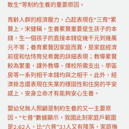
敢生”等制約生養的重要原因。
育齡人群的經濟壓力，凸起表現在“三育”累
贅上。宋健稱，生養累贅重要是生孩子的本
錢，生一個孩子的直接本錢從幾千元到幾萬
元不等；養育累贅因家庭而異，是家庭經濟
前提和怙恃育兒希冀的詳細表現；教導累贅
較為繁重，課外教導、擇校所需支出、學區
房等一系列相干本錢均與之相干。此外，經
濟掛念還表現在失業的穩固性和住房的平安
感上，安身立命才有能夠安心生養。
嬰幼兒無人照顧是制約生養的又一主要原
因。“七普”數據顯示，我國此刻家庭戶範圍
是2.62人，比“六普”3.1人又有降落，家庭撫