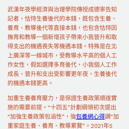
武漢年夜學經濟與治理學院傳授成德寧告知
記者，怙恃生養後代的本錢，既包含生養、
養育、教導後代等直接本錢，也包含怙恃因
撫育和教導一個新增孩子帶來小我晉升和取
得支出的機遇喪失等機遇本錢。特殊是在北
上廣深等一線城市，受教導水平高的個人工
作女性，假如選擇多育後代，小我個人工作
成長、晉升和支出受影響更年夜，生養後代
的機遇本錢更高。
加重生養養育壓力，是保證生養政策順遂實
施的需要前提。“十四五”計劃綱領初次提出
“加強生養政策包涵性”，強
包養網心得
調“加
重家庭生養、養育、教導累贅”。2021年5