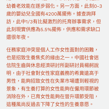
幼養老效能在逐步弱化。另一方面，此刻0-3
歲的嬰幼兒全國有4200萬擺佈。據查詢拜
訪，此中1/3有比擬激烈的托育辦事需求，但
此刻現實供應為5.5%擺佈，供應和需求缺口
還很年夜。
任務家庭沖突是個人工作女性面對的困難，
也是招致生養焦炙的緣由之一。中國社會迷
信院生齒與休息經濟研討所副研討員楊舸說
明，由于社會對女性家庭義務的希冀遠高于
男性，能夠招致女性在失業市場遭到輕視的
景象，有生養打算的女性能夠在僱用環節被
消除在外，已育女性能夠在晉升環節受阻，
這種風尚反過去下降了女性的生養意愿。