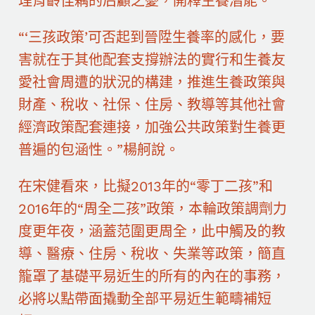
理育齡佳耦的后顧之憂，開釋生養潛能。
“‘三孩政策’可否起到晉陞生養率的感化，要
害就在于其他配套支撐辦法的實行和生養友
愛社會周遭的狀況的構建，推進生養政策與
財產、稅收、社保、住房、教導等其他社會
經濟政策配套連接，加強公共政策對生養更
普遍的包涵性。”楊舸說。
在宋健看來，比擬2013年的“零丁二孩”和
2016年的“周全二孩”政策，本輪政策調劑力
度更年夜，涵蓋范圍更周全，此中觸及的教
導、醫療、住房、稅收、失業等政策，簡直
籠罩了基礎平易近生的所有的內在的事務，
必將以點帶面撬動全部平易近生範疇補短