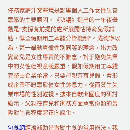
任務家庭沖突窘境是影響個人工作女性生養
意愿的主要原因，《決議》提出的一年夜舉
動是“支撐有前提的處所展開怙恃育兒假試
點，健全假期用工本錢分管機制”。成德寧以
為，這一舉動貫徹性別同等的理念，出力改
變育兒是女性專責的不雅念，對于避免失業
中的女性輕視意義嚴重。假如假期用工本錢
完整由企業承當，只要母親有育兒假，會形
成企業不愿意雇傭女性休息力，從而發生失
業市場的性別輕視。據來自歐洲國度的研討
顯示，父親在育兒和家務方面承當份額的晉
陞對生養程度起正向感化。
包養網
經濟補助是激勵生養的常用辦法。我