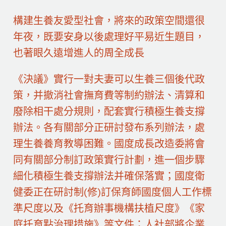
構建生養友愛型社會，將來的政策空間還很
年夜，既要安身以後處理好平易近生題目，
也著眼久遠增進人的周全成長
《決議》實行一對夫妻可以生養三個後代政
策，并撤消社會撫育費等制約辦法、清算和
廢除相干處分規則，配套實行積極生養支撐
辦法。各有關部分正研討發布系列辦法，處
理生養養育教導困難。國度成長改造委將會
同有關部分制訂政策實行計劃，進一個步驟
細化積極生養支撐辦法并確保落實；國度衛
健委正在研討制(修)訂保育師國度個人工作標
準尺度以及《托育辦事機構扶植尺度》《家
庭托育點治理措施》等文件；人社部將企業