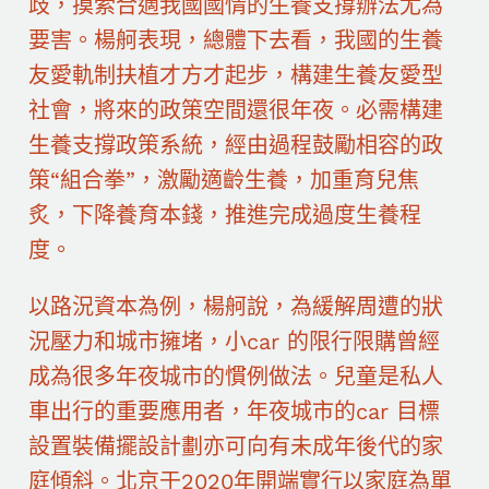
歧，摸索合適我國國情的生養支撐辦法尤為
要害。楊舸表現，總體下去看，我國的生養
友愛軌制扶植才方才起步，構建生養友愛型
社會，將來的政策空間還很年夜。必需構建
生養支撐政策系統，經由過程鼓勵相容的政
策“組合拳”，激勵適齡生養，加重育兒焦
炙，下降養育本錢，推進完成過度生養程
度。
以路況資本為例，楊舸說，為緩解周遭的狀
況壓力和城市擁堵，小car 的限行限購曾經
成為很多年夜城市的慣例做法。兒童是私人
車出行的重要應用者，年夜城市的car 目標
設置裝備擺設計劃亦可向有未成年後代的家
庭傾斜。北京于2020年開端實行以家庭為單