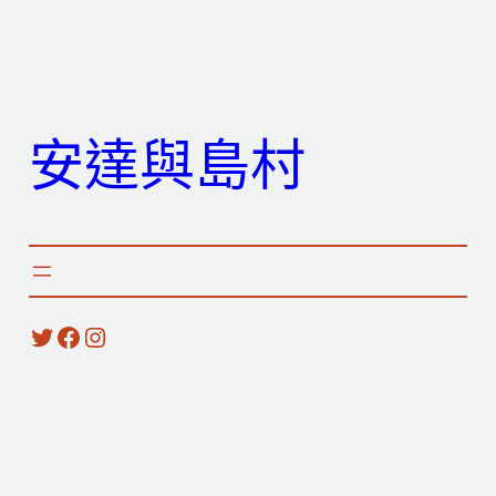
跳
至
主
要
安達與島村
內
容
X
Facebook
Instagram