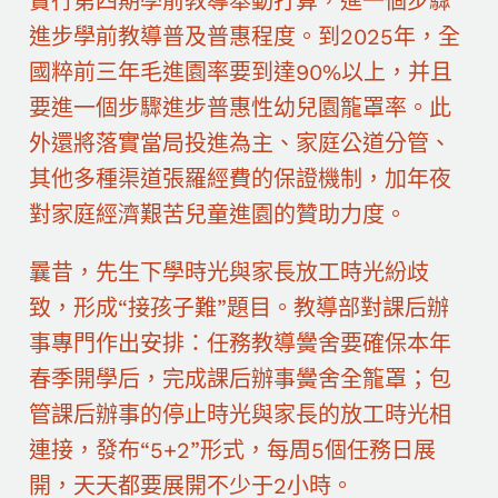
實行第四期學前教導舉動打算，進一個步驟
進步學前教導普及普惠程度。到2025年，全
國粹前三年毛進園率要到達90%以上，并且
要進一個步驟進步普惠性幼兒園籠罩率。此
外還將落實當局投進為主、家庭公道分管、
其他多種渠道張羅經費的保證機制，加年夜
對家庭經濟艱苦兒童進園的贊助力度。
曩昔，先生下學時光與家長放工時光紛歧
致，形成“接孩子難”題目。教導部對課后辦
事專門作出安排：任務教導黌舍要確保本年
春季開學后，完成課后辦事黌舍全籠罩；包
管課后辦事的停止時光與家長的放工時光相
連接，發布“5+2”形式，每周5個任務日展
開，天天都要展開不少于2小時。