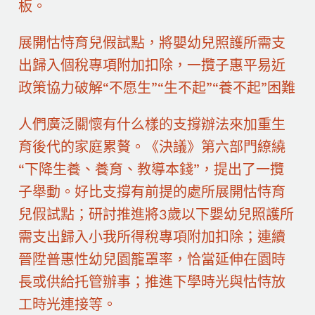
板。
展開怙恃育兒假試點，將嬰幼兒照護所需支
出歸入個稅專項附加扣除，一攬子惠平易近
政策協力破解“不愿生”“生不起”“養不起”困難
人們廣泛關懷有什么樣的支撐辦法來加重生
育後代的家庭累贅。《決議》第六部門繚繞
“下降生養、養育、教導本錢”，提出了一攬
子舉動。好比支撐有前提的處所展開怙恃育
兒假試點；研討推進將3歲以下嬰幼兒照護所
需支出歸入小我所得稅專項附加扣除；連續
晉陞普惠性幼兒園籠罩率，恰當延伸在園時
長或供給托管辦事；推進下學時光與怙恃放
工時光連接等。