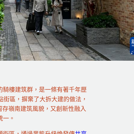
的騎樓建筑群，是一條有著千年歷
試點街區，摒棄了大拆大建的做法，
留存嶺南建筑風貌，又創新性融入
統一。
題街區，通過業態升級煥發傳
共享