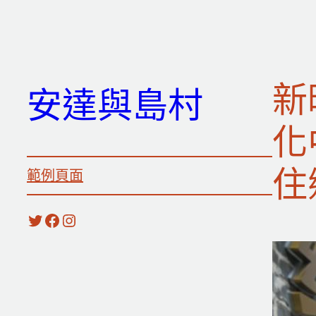
跳
至
主
要
新
安達與島村
內
容
化
住
範例頁面
X
Facebook
Instagram