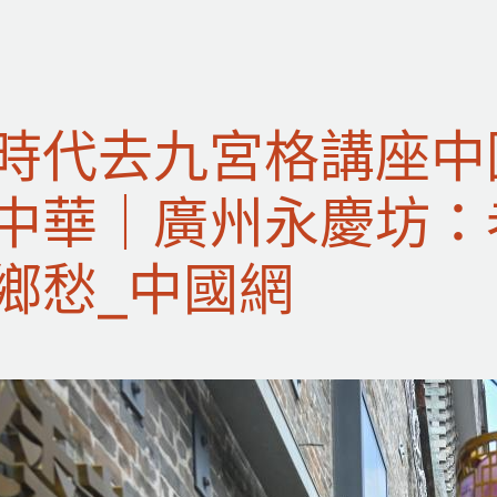
時代去九宮格講座中
中華｜廣州永慶坊：
鄉愁_中國網