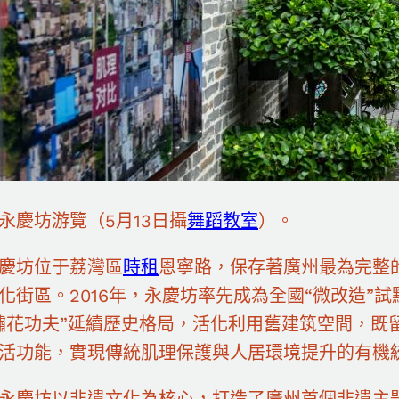
永慶坊游覽（5月13日攝
舞蹈教室
）。
慶坊位于荔灣區
時租
恩寧路，保存著廣州最為完整
化街區。2016年，永慶坊率先成為全國“微改造”
繡花功夫”延續歷史格局，活化利用舊建筑空間，既
活功能，實現傳統肌理保護與人居環境提升的有機
永慶坊以非遺文化為核心，打造了廣州首個非遺主