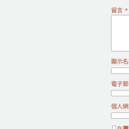
留言
*
顯示
電子
個人網
在
瀏