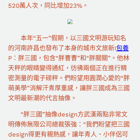
520萬人次，同比增加23%。
本年“五一”假期，以三國文明游玩知名
的河南許昌也發布了本身的城市文旅新I
包養
P：胖三國，包含“胖曹曹”和“胖關關”。他林
天秤的眼睛變得通紅，彷彿兩個正在進行精
密測量的電子磅秤。們盼望用圓潤心愛的“胖
萌美學”消解汗青厚重感
，
讓胖三國成為三國
文明最新潮的代言抽像。
“胖三國”抽像design方武漢兩點非常文
明傳佈無限公司總裁張強：“我們盼望把三國
design得更有親熱感，讓年青人、小伴侶可