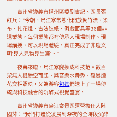
貴州省遵義市播州區委副書記、區長張
紅兵：“今朝，烏江寨常態化開放獨竹漂、染
布、扎花燈、古法造紙、儺戲面具等36個非
遺業態，每個業態都有傳承人現場制作、現
場講授，可以現場體驗，真正完成了非遺文
明‘見人見物見生涯’。”
夜幕來臨，烏江寨變換成科技范。數百
架無人機騰空而起，與音樂水舞秀、殘暴煙
花交相照映，又為游客
包養
們送上了一場傳
統與科技融合的沉醉式視覺盛宴。
貴州省遵義市烏江寨景區運營擔任人陸
國萍：“我們打造從凌晨到深夜的全時段沉醉