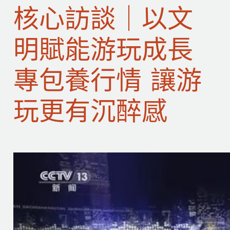
核心訪談｜以文
明賦能游玩成長
專包養行情 讓游
玩更有沉醉感