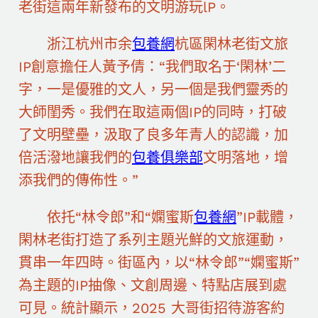
老街這兩年新發布的文明游玩lP。
浙江杭州市余
包養網
杭區閑林老街文旅
IP創意擔任人黃予倩：“我們取名于‘閑林’二
字，一是優雅的文人，另一個是我們靈秀的
大師閨秀。我們在取這兩個IP的同時，打破
了文明壁壘，汲取了良多年青人的認識，加
倍活潑地讓我們的
包養俱樂部
文明落地，增
添我們的傳佈性。”
依托“林令郎”和“嫻蜜斯
包養網
”IP載體，
閑林老街打造了系列主題光鮮的文旅運動，
貫串一年四時。街區內，以“林令郎”“嫻蜜斯”
為主題的IP抽像、文創周邊、特點店展到處
可見。統計顯示，2025 大哥街招待游客約