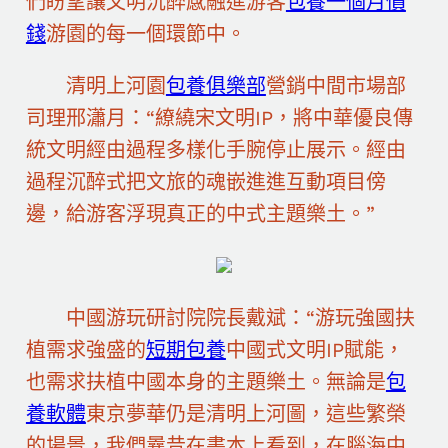
們盼望讓文明沉醉感融進游客
包養一個月價
錢
游園的每一個環節中。
清明上河園
包養俱樂部
營銷中間市場部
司理邢瀟月：“繚繞宋文明IP，將中華優良傳
統文明經由過程多樣化手腕停止展示。經由
過程沉醉式把文旅的魂嵌進進互動項目傍
邊，給游客浮現真正的中式主題樂土。”
中國游玩研討院院長戴斌：“游玩強國扶
植需求強盛的
短期包養
中國式文明IP賦能，
也需求扶植中國本身的主題樂土。無論是
包
養軟體
東京夢華仍是清明上河圖，這些繁榮
的場景，我們曩昔在書本上看到，在腦海中