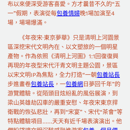
布以來便深受游客喜愛。方才曩昔不久的“五
一”假期，表演從每
包養情婦
晚1場加演至4
場，場場爆滿。
《年夜宋·東京夢華》只是清明上河園景
區深挖宋代文明內在、以文塑旅的一個明星
產物。作為依照《清明上河圖》1:1回復復興
再現的年夜型宋代汗青文明主題公園，景區
以宋文明IP為焦點，全力打造“一朝
包養站長
步進畫卷
包養站長
，一
包養網
日夢回千年”的
游覽體驗。從陌頭目炫紛亂的風俗展演，到
梁山英雄劫囚車的嚴重安慰、年夜宋東京捍
衛戰的恢弘悲壯，再到“宋宴”、宋代“茶會”等
特點體驗項目……天天有近千場表演演出。他