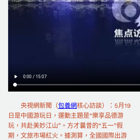
央視網新聞（
包養網
核心訪談）：5月19
日是中國游玩日，運動主題是“樂享品德游
玩，共赴美妙江山”。方才曩昔的“五一”假
期，文旅市場紅火。據測算，全國國際出游