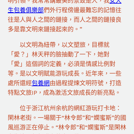
明引領。我常常講最美的景致是人，我
女大
生包養俱樂部
們外行程傍邊最難忘的記憶往
往是人與人之間的鏈接，而人之間的鏈接良
多是靠文明來鏈接起來的。”
以文明為紐帶，以文塑旅，目標就
「愛？」林天秤的臉抽動了一下，她對
「愛」這個詞的定義，必須是情感比例對
等。是以文明賦能游玩成長。近年來，一些
處所還經
包養網
由過程提煉文明符號，打造
特點文旅IP，成為激活文旅成長的新亮點。
位于浙江杭州余杭的網紅游玩打卡地：
閑林老街。一場關于“林令郎”和“嫻蜜斯”的國
風巡游正在停止。“林令郎”和“嫻蜜斯”是閑林