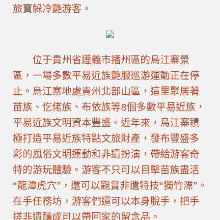
旅寶躲冷艷游客。
位于貴州省遵義市播州區的烏江寨景
區，一場多數平易近族艷服巡游運動正在停
止。烏江寨地處貴州北部山區，這里聚居著
苗族、仡佬族、布依族等8個多數平易近族，
平易近族文明資本豐盛。近年來，烏江寨積
極打造平易近族特點文旅財產，發布豐盛多
彩的風俗文明運動和非遺扮演，帶給游客奇
特的游玩體驗。游客不只可以目擊苗族盡活
“龍潭虎穴”，還可以觀賞非遺特技“獨竹漂”。
在手任務坊，游客們還可以本身脫手，把手
搓非遺釀成可以帶回家的留念品。