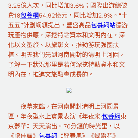
3.25億人次，同比增加3.6%；國際出游總破
費18
包養網
54.92億元，同比增加2.9%。“十
五五”計劃綱領提出，豐盛高品
包養網站
德游
玩產物供應，深挖特點資本和文明內在，深
化以文塑旅、以旅彰文，推動游玩強國扶
植。明天我們先到河南開封的清明上河園，
了解一下狀況那里是若何深挖特點資本和文
明內在，推進文旅融會成長的。
夜幕來臨，在河南開封清明上河園景
區，年夜型水上實景表演《年夜宋·
包養網
東
京夢華》天天演出。70分鐘的時光里，以
《虞佳麗》
包養網
《醉春風》《蝶戀花》