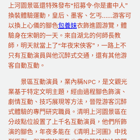
上河園景區還特殊發布“招募令·你是畫中人”
換裝體驗運動，皇后、墨客、乞丐……游客可
以換上心儀的腳色
包養妹
衣飾進園游覽，體
驗身在宋朝的一天。來自湖北的何師長教
師，明天就當上了“年夜宋俠客”，一路上不
只有互動演員與他沉醉式交通，還有其他游
客自動互動。
景區互動演員，業內稱NPC，是文觀光
業基于特定文明主題，經由過程腳色飾演、
劇情互動、技巧展現等方法，晉陞游客沉醉
式體驗的專門研究職員。清明上河園景區在
分歧點位設置了上千名互動演員，他們所飾
演的腳色，年夜多能在《清明上河圖》中找