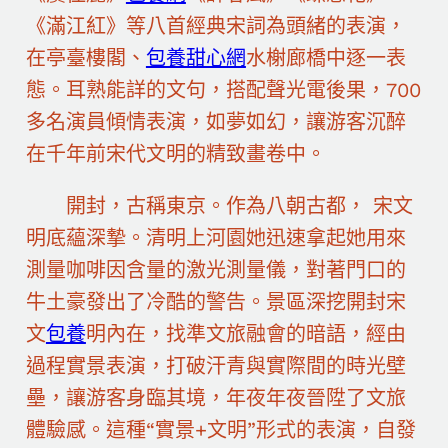
《滿江紅》等八首經典宋詞為頭緒的表演，
在亭臺樓閣、
包養甜心網
水榭廊橋中逐一表
態。耳熟能詳的文句，搭配聲光電後果，700
多名演員傾情表演，如夢如幻，讓游客沉醉
在千年前宋代文明的精致畫卷中。
開封，古稱東京。作為八朝古都， 宋文
明底蘊深摯。清明上河園她迅速拿起她用來
測量咖啡因含量的激光測量儀，對著門口的
牛土豪發出了冷酷的警告。景區深挖開封宋
文
包養
明內在，找準文旅融會的暗語，經由
過程實景表演，打破汗青與實際間的時光壁
壘，讓游客身臨其境，年夜年夜晉陞了文旅
體驗感。這種“實景+文明”形式的表演，自發