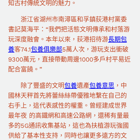
知古村傳統文明的魅力。
浙江省湖州市南潯區和孚鎮荻港村黨委
書記莫海平：“我們把活態文明傳承和村落游
玩深度融會。本年以來，荻港招待游
長期包
養
客74.1
包養俱樂部
5萬人次，游玩支出衝破
9300萬元，直接帶動周邊1000多戶村平易近
配合富饒。”
除了豐盛的文明
包養
遺產
包養意思
，中
國林天秤首先將蕾絲絲帶優雅地繫在自己的
右手上，這代表感性的權重。曾經建成世界
最年夜 的高鐵網和高速公路網，還稀有量最
多的5G通訊收集基站，這也為扶植游玩強國
供給了基本性支持，同時也讓更多遠方的文