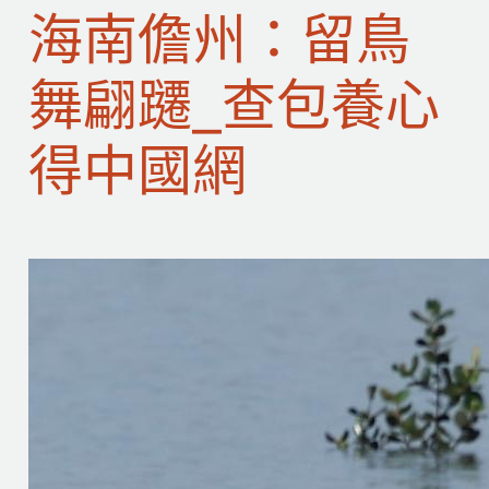
海南儋州：留鳥
舞翩躚_查包養心
得中國網