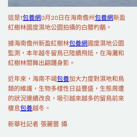
這是1
包養網
0月20日在海南儋州
包養網
新盈
紅樹林國度濕地公園拍攝的白腰杓鷸。
據海南儋州新盈紅樹林
包養網
國度濕地公園
監測，本年越冬留鳥已陸續飛抵，在海灘和
紅樹林間舞出翩躚身影。
近年來，海南不竭
包養
加大力度對濕地和鳥
類的維護，生物多樣性日益豐盛，生態周遭
的狀況連續改良，吸引越來越多的留鳥前來
棲息
包養
越冬。
新華社記者 張麗蕓 攝