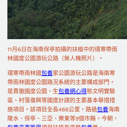
11月6日在海南保亭拍攝的扶植中的環寒帶雨
林國度公園游玩公路（無人機照片）。
環寒帶雨林國
包養
家公園游玩公路是海南寒
帶雨林國度公園路況系統的主要構成部門，
是貫徹國度公園、生
包養網心得
態文明實驗
區、村落復興等國度計謀的主要基本舉措措
施項目。該項目全長466公里，路過
包養
海南
陵水、保亭、三亞、樂東等9個市縣。今朝，