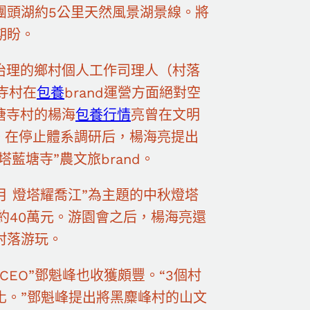
團頭湖約5公里天然風景湖景線。將
期盼。
會治理的鄉村個人工作司理人（村落
寺村在
包養
brand運營方面絕對空
塘寺村的楊海
包養行情
亮曾在文明
行。在停止體系調研后，楊海亮提出
藍塘寺”農文旅brand。
月 燈塔耀喬江”為主題的中秋燈塔
約40萬元。游園會之后，楊海亮還
村落游玩。
EO”鄧魁峰也收獲頗豐。“3個村
化。”鄧魁峰提出將黑麋峰村的山文