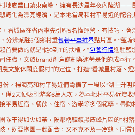
村地處喬口鎮東南端，擁有長沙最年夜內陸湖——
態轉化為漂亮經濟，是本地當局和村平易近的配合
4年，看城區在省內率先引聘5名懂運營、有技巧、
），分辨派駐5個鄉村重
包養平臺推舉
點片區。“藍塘
起首要做的就是‘從0到1’的扶植。”
包養行情
進駐藍
司任職，文旅brand創意謀劃與運營是他的成本
湖農文旅休閑度假村”的定位，打造“看城星村落、燈塔
月份，楊海亮和村平易近們籌備了一場以“湖上升明
，僅2天便吸引游客6萬人次，為本地村平易近增收
接平易近宿、餐飲、住宿、游學等多個範疇，帶動
團隊干得如火如荼，隔鄰橋驛鎮黑麋峰片區的“村落C
歧，既要抱團一起配合，又不克不及一窩蜂、同質