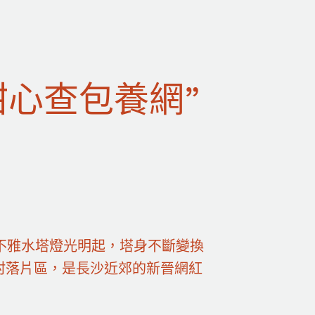
甜心查包養網”
不雅水塔燈光明起，塔身不斷變換
村落片區，是長沙近郊的新晉網紅