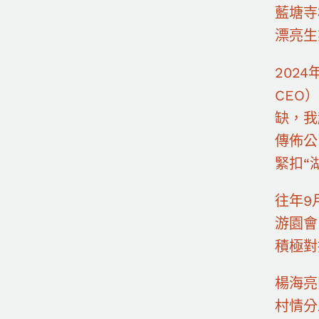
藍塘寺
漂亮生
202
CEO
缺，我
傳佈公
緊扣“
往年9
游園會
積極對
楊海亮
村情分