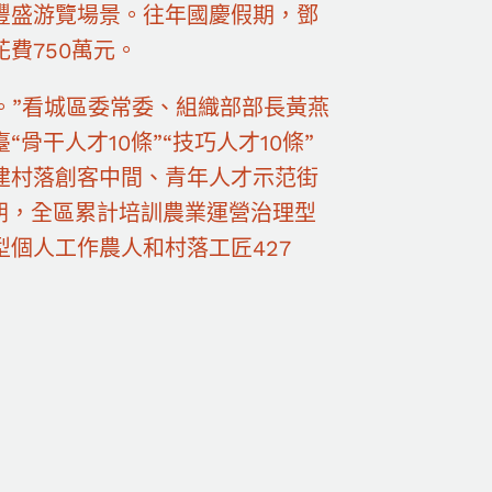
豐盛游覽場景。往年國慶假期，鄧
費750萬元。
象。”看城區委常委、組織部部長黃燕
“骨干人才10條”“技巧人才10條”
搭建村落創客中間、青年人才示范街
朝，全區累計培訓農業運營治理型
型個人工作農人和村落工匠427