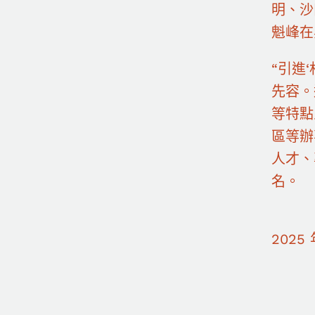
明、沙
魁峰在
“引進
先容。
等特點
區等辦
人才、
名。
2025 