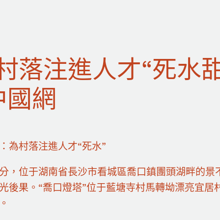
村落注進人才“死水
中國網
：為村落注進人才“死水”
分，位于湖南省長沙市看城區喬口鎮團頭湖畔的景
光後果。“喬口燈塔”位于藍塘寺村馬轉坳漂亮宜居
。