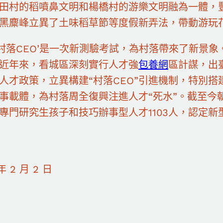
田村的稻噴鼻文明和楊橋村的游樂文明融為一體，
黑麋峰立異了土味稻草節等度假新弄法，帶動游玩花
‘村落CEO’是一次新測驗考試，為村落帶來了新景
近年來，看城區深刻實行人才強
包養網
區計謀，出臺
人才政策，立異構建“村落CEO”引進機制，特別
事載體，為村落周全復興注進人才“死水”。截至今
專門研究生孩子和技巧辦事型人才1103人，認定新
年 2 月 2 日