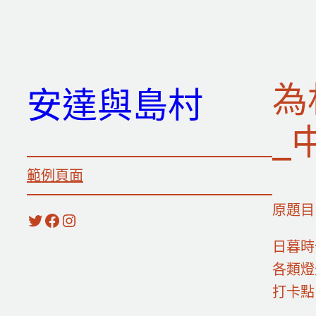
跳
至
主
要
為
安達與島村
內
容
_
範例頁面
原題目
X
Facebook
Instagram
日暮時
各類燈
打卡點