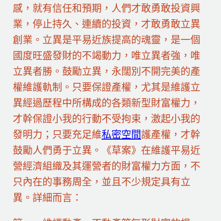
感，就有信任和預期，人們才敢勇敢投資興
業，停止持久、連續的投資，才敢勇敢立異
創業。立異是平易近族提高的魂靈，是一個
國度旺盛發財的不竭動力，唯立異者強，唯
立異者勝。鼓勵立異，永闊別不開完美的產
權維護軌制。只要保證產權，尤其是維護立
異經過歷程中所構成的各類新型財富權力，
才幹保證小我的行動不受拘束，激起小我的
發明力；只要充足維
私密空間
護產權，才幹
鼓勵人們勇于立異。《草案》在維護平易近
營經濟組織及其運營者的財富權力方面，不
只內在的事務周全，並且不少規定具有立
異。詳細而言：