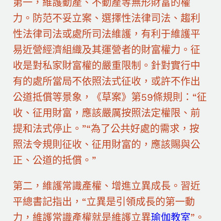
第一，維護動產、不動產等無形財富的權
力。防范不妥立案、選擇性法律司法、趨利
性法律司法或處所司法維護，有利于維護平
易近營經濟組織及其運營者的財富權力。征
收是對私家財富權的嚴重限制。針對實行中
有的處所當局不依照法式征收，或許不作出
公道抵償等景象，《草案》第59條規則：“征
收、征用財富，應該嚴厲按照法定權限、前
提和法式停止。”“為了公共好處的需求，按
照法令規則征收、征用財富的，應該賜與公
正、公道的抵償。”
第二，維護常識產權、增進立異成長。習近
平總書記指出，“立異是引領成長的第一動
力，維護常識產權就是維護立異
瑜伽教室
”。