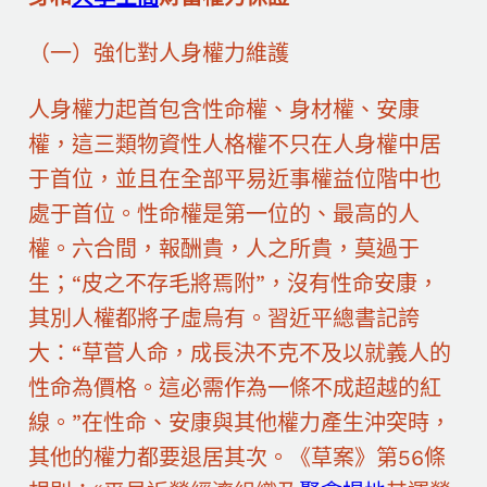
（一）強化對人身權力維護
人身權力起首包含性命權、身材權、安康
權，這三類物資性人格權不只在人身權中居
于首位，並且在全部平易近事權益位階中也
處于首位。性命權是第一位的、最高的人
權。六合間，報酬貴，人之所貴，莫過于
生；“皮之不存毛將焉附”，沒有性命安康，
其別人權都將子虛烏有。習近平總書記誇
大：“草菅人命，成長決不克不及以就義人的
性命為價格。這必需作為一條不成超越的紅
線。”在性命、安康與其他權力產生沖突時，
其他的權力都要退居其次。《草案》第56條