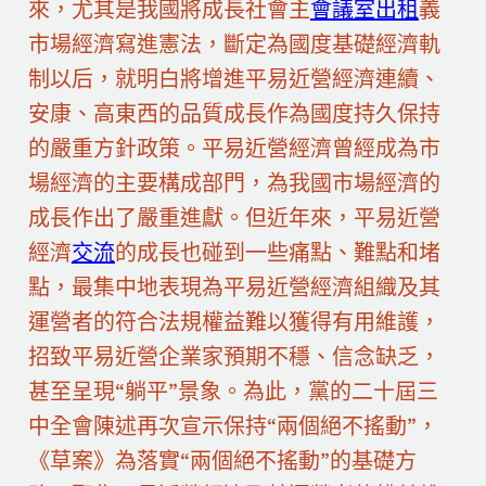
來，尤其是我國將成長社會主
會議室出租
義
市場經濟寫進憲法，斷定為國度基礎經濟軌
制以后，就明白將增進平易近營經濟連續、
安康、高東西的品質成長作為國度持久保持
的嚴重方針政策。平易近營經濟曾經成為市
場經濟的主要構成部門，為我國市場經濟的
成長作出了嚴重進獻。但近年來，平易近營
經濟
交流
的成長也碰到一些痛點、難點和堵
點，最集中地表現為平易近營經濟組織及其
運營者的符合法規權益難以獲得有用維護，
招致平易近營企業家預期不穩、信念缺乏，
甚至呈現“躺平”景象。為此，黨的二十屆三
中全會陳述再次宣示保持“兩個絕不搖動”，
《草案》為落實“兩個絕不搖動”的基礎方