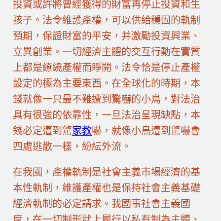
投資或許將曾經獲得的財富再停止投資和生
孩子。法令維護產權，可以供給穩固的軌制
預期，保證財富的平安，并激勵投資興業、
立異創業。一切經濟主體的交互行動在實質
上都是繚繞產權而睜開。法令恰是停止產權
設定的極為主要東西。在全球化的時期，本
錢就像一只最不難遭到驚嚇的小鳥，對法治
具有很強的依靠性，一旦法治呈現缺點，本
錢必定遭到驚
家教
嚇，就像小鳥遭到驚嚇會
四處逃散一樣，紛紜外流。
在我國，產權軌制是社會主義市場經濟的基
本性軌制，維護產權也是保持社會主義基礎
經濟軌制的必定請求。我國事社會主義國
度，在一切制形狀上履行以私有制為主體、