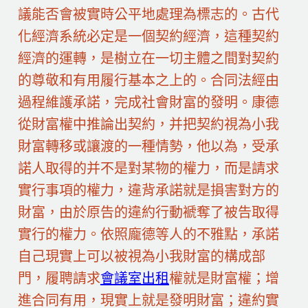
議能否會被實時公平地處理為標志的。古代
化經濟系統必定是一個契約經濟，這種契約
經濟的運轉，是樹立在一切主體之間對契約
的尊敬和有用履行基本之上的。合同法經由
過程維護承諾，完成社會財富的發明。康德
從財富權中推論出契約，并把契約視為小我
財富轉移或讓渡的一種情勢，他以為，受承
諾人取得的并不是對某物的權力，而是請求
實行事項的權力，違背承諾就是損害對方的
財富，由於原告的違約行動褫奪了被告取得
實行的權力。依照龐德等人的不雅點，承諾
自己現實上可以被視為小我財富的構成部
門，履聘請求
會議室出租
權就是財富權；增
進合同有用，現實上就是發明財富；違約實