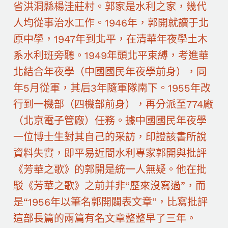
省洪洞縣楊洼莊村。郭家是水利之家，幾代
人均從事治水工作。1946年，郭開就讀于北
原中學，1947年到北平，在清華年夜學土木
系水利班旁聽。1949年頭北平束縛，考進華
北結合年夜學（中國國民年夜學前身），同
年5月從軍，其后3年隨軍隊南下。1955年改
行到一機部（四機部前身），再分派至774廠
（北京電子管廠）任務。據中國國民年夜學
一位博士生對其自己的采訪，印證該書所說
資料失實，即平易近間水利專家郭開與批評
《芳華之歌》的郭開是統一人無疑。他在批
駁《芳華之歌》之前并非“歷來沒寫過”，而
是“1956年以筆名郭開闢表文章”，比寫批評
這部長篇的兩篇有名文章整整早了三年。