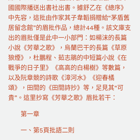
國國際播送出書社出書。據舒乙在《總序》
中先容，這批由作家其子韋韜捐贈給“茅盾舊
居留念館”的眉批作品，總計44種。該文庫支
出的眉批僅是此中一小部門：如楊沫的長篇
小說《芳華之歌》，烏蘭巴干的長篇《草原
狼煙》，杜鵬程、茹志鵑的中短篇小說《在
戰爭的日子里》《高高的白楊樹》等數篇，
以及阮章競的詩歌《漳河水》《迎春橘
頌》，田間的《田間詩抄》等，足見其“可
貴”。這里抄寫《芳華之歌》眉批若干：
第一章
一、第5頁批語二則