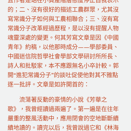
且作者是站在小資產階層態度停止自我表示
的；二、沒有很好的描述工農群眾，尤其沒
寫常識分子如何與工農相聯合；三、沒有寫
常識分子改革經過歷程，是以沒有提醒人物
魂靈深處的變更。何其芳寫文章是因《中國
青年》約稿，以他那時成分——學部委員、
中國迷信院哲學社會學部文學研討所所長、
詩人和批駁家，本不應跟無名小卒計較。郭
開“進犯常識分子”的談吐促使他對其不雅點
逐一批評。文章是如許開首的：
流蕩著反動的豪情的小說《芳華之
歌》，我曾經讀過兩遍了。第一遍是在往年
嚴重的整風活動中，應用閉會的空地斷斷續
續地讀的。讀完以后，我曾說過它和《林海