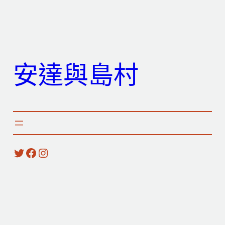
跳
至
主
要
安達與島村
內
容
X
Facebook
Instagram