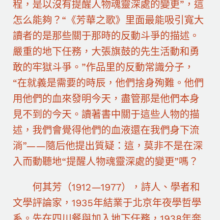
程，是以沒有提醒人物魂靈深處的變更”，這
怎么能夠？“《芳華之歌》里面最能吸引寬大
讀者的是那些關于那時的反動斗爭的描述。
嚴重的地下任務，大張旗鼓的先生活動和勇
敢的牢獄斗爭。”作品里的反動常識分子，
“在就義是需要的時辰，他們捨身殉難。他們
用他們的血來發明今天，盡管那是他們本身
見不到的今天。讀著書中關于這些人物的描
述，我們會覺得他們的血液還在我們身下流
淌”——隨后他提出質疑：這，莫非不是在深
入而動聽地“提醒人物魂靈深處的變更”嗎？
何其芳（1912—1977），詩人、學者和
文學評論家，1935年結業于北京年夜學哲學
系。先在四川餐與加入地下任務，1938年奔