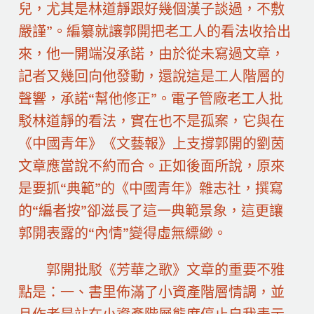
兒，尤其是林道靜跟好幾個漢子談過，不敷
嚴謹”。編纂就讓郭開把老工人的看法收拾出
來，他一開端沒承諾，由於從未寫過文章，
記者又幾回向他發動，還說這是工人階層的
聲響，承諾“幫他修正”。電子管廠老工人批
駁林道靜的看法，實在也不是孤案，它與在
《中國青年》《文藝報》上支撐郭開的劉茵
文章應當說不約而合。正如後面所說，原來
是要抓“典範”的《中國青年》雜志社，撰寫
的“編者按”卻滋長了這一典範景象，這更讓
郭開表露的“內情”變得虛無縹緲。
郭開批駁《芳華之歌》文章的重要不雅
點是：一、書里佈滿了小資產階層情調，並