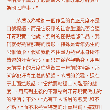
產階層常識分子必需顛末思惟改革才幹真正
為國民辦事。”
茅盾以為權衡一個作品的真正尺度不是
口號標語，而是它反應的社會生涯能否合適
汗青現實。他說，要對的懂得這部作品，我
們就得熟習那時的情形，特殊是青年先生的
思惟情形。假如我們不往盡力熟習本身所不
熟習的汗青情形，而只是從客觀動身，用明
天前提下的尺度往權衡二十年前的掉誤，那
就會犯汗青主義的過錯。茅盾的兇猛，還在
于上面這段話：“當然要站穩工人階層的態
度”，用馬列主義的不雅點對汗青現實做出對
的評價；不外，“光有工人階層的態度”和不
雅點，“而不求熟習特定的汗青現實，這就叫