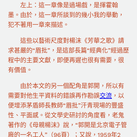
左上：這一章像是過場戲，是揮霍翰
墨。由於，這一章所談到的幾小我的舉動，
犯不著用一章來描述。
這些以藝術尺度對楊沫《芳華之歌》請
求甚嚴的“眉批”，是這部長篇“經典化”經過歷
程中的主要文獻，即便再遲也很有需要，很
有價值。
由於本文的另一個配角是郭開，所以有
需要對他生平資料的錯誤再作勘誤
交流
，以
便增添茅盾師長教師“眉批”汗青現場的豐盛
性、平面感。從文學史研討的角度看，老鬼
著作的《母親楊沫》說，“郭開是北京電子管
廠的一名工人”（96頁）；又說，1959年2