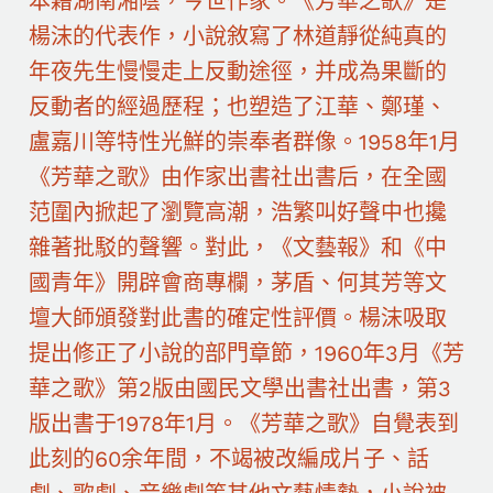
本籍湖南湘陰，今世作家。《芳華之歌》是
楊沫的代表作，小說敘寫了林道靜從純真的
年夜先生慢慢走上反動途徑，并成為果斷的
反動者的經過歷程；也塑造了江華、鄭瑾、
盧嘉川等特性光鮮的崇奉者群像。1958年1月
《芳華之歌》由作家出書社出書后，在全國
范圍內掀起了瀏覽高潮，浩繁叫好聲中也攙
雜著批駁的聲響。對此，《文藝報》和《中
國青年》開辟會商專欄，茅盾、何其芳等文
壇大師頒發對此書的確定性評價。楊沫吸取
提出修正了小說的部門章節，1960年3月《芳
華之歌》第2版由國民文學出書社出書，第3
版出書于1978年1月。《芳華之歌》自覺表到
此刻的60余年間，不竭被改編成片子、話