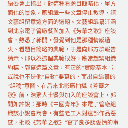
編委會上指出，對這種看題目簡略化、單方
面化的景象，應組織一些文章停止教導，請
文藝組留意這方面的選題。文藝組編纂江涵
到北京電子管廠餐與加入《芳華之歌》座談
會，熟悉了郭開，發覺到他是那種情感過
火、看題目簡略的典範，于是向邢方群報告
請示。邢以為這個典範很好，應當趕緊組織
約稿。郭寫這篇文章，有它的“實際基本”；
或說也不是他“自動”要寫的，而出自編纂的
“組稿”意圖。在后來北影廠拍攝《芳華之
歌》前，浩繁人士餐與加入的座談會上，郭
開如許說：那時《中國青年》來電子管廠組
織該小說會商會，有些老工人對這部作品惡
感，批駁《芳華之歌》“寫了良多談愛情的事