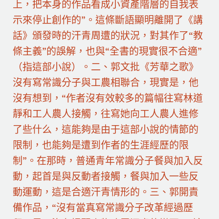
上，把本身的作品看成小資產階層的自我表
示來停止創作的”。這條斷語顯明離開了《講
話》頒發時的汗青周遭的狀況，對其作了“教
條主義”的誤解，也與“全書的現實很不合適”
（指這部小說）。二、郭文批《芳華之歌》
沒有寫常識分子與工農相聯合，現實是，他
沒有想到，“作者沒有效較多的篇幅往寫林道
靜和工人農人接觸，往寫她向工人農人進修
了些什么，這能夠是由于這部小說的情節的
限制，也能夠是遭到作者的生涯經歷的限
制”。在那時，普通青年常識分子餐與加入反
動，起首是與反動者接觸，餐與加入一些反
動運動，這是合適汗青情形的。三、郭開責
備作品，“沒有當真寫常識分子改革經過歷