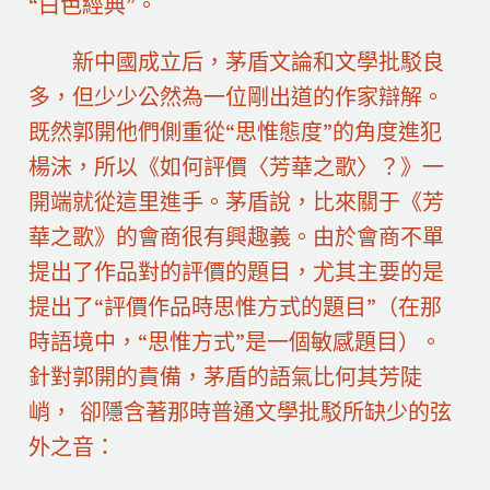
“白色經典”。
新中國成立后，茅盾文論和文學批駁良
多，但少少公然為一位剛出道的作家辯解。
既然郭開他們側重從“思惟態度”的角度進犯
楊沫，所以《如何評價〈芳華之歌〉？》一
開端就從這里進手。茅盾說，比來關于《芳
華之歌》的會商很有興趣義。由於會商不單
提出了作品對的評價的題目，尤其主要的是
提出了“評價作品時思惟方式的題目”（在那
時語境中，“思惟方式”是一個敏感題目）。
針對郭開的責備，茅盾的語氣比何其芳陡
峭， 卻隱含著那時普通文學批駁所缺少的弦
外之音：