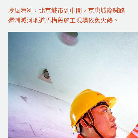
冷風凜冽，北京城市副中間，京唐城際鐵路
運潮減河地道盾構段施工現場依舊火熱。