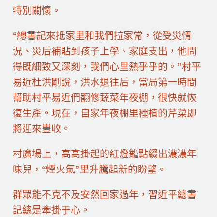
特別關懷。
“總書記來抵家里和我們拉家常，從受災情
況、災后補貼到孩子上學、家庭支出，他問
得既細致又深刻，我們心里熱乎乎的。”村平
易近杜洪剛說，洪水退往后，當局第一時間
幫助村平易近們翻修蔬菜年夜棚，很快就恢
復生產。現在，自家年夜棚里種植的芹菜即
將迎來豐收。
村廣場上，高高掛起的紅燈籠點綴出濃濃年
味兒，“煙火氣”里升騰起新的盼望。
群眾能不克不及安然回家過年，習近平總書
記總是牽掛于心。