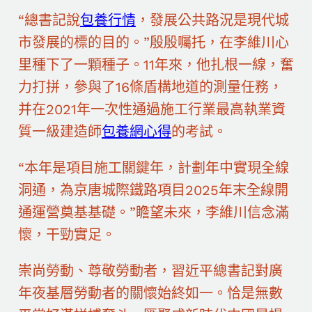
“總書記說
包養行情
，發展公共路況是現代城
市發展的標的目的。”殷殷囑托，在李維川心
里種下了一顆種子。11年來，他扎根一線，奮
力打拼，參與了16條盾構地道的測量任務，
并在2021年一次性通過施工行業最高執業資
質一級建造師
包養網心得
的考試。
“本年是項目施工關鍵年，計劃年中實現全線
洞通，為京唐城際鐵路項目2025年末全線開
通運營奠基基礎。”瞻望未來，李維川信念滿
懷，干勁實足。
崇尚勞動、尊敬勞動者，習近平總書記對廣
年夜基層勞動者的關懷始終如一。恰是無數