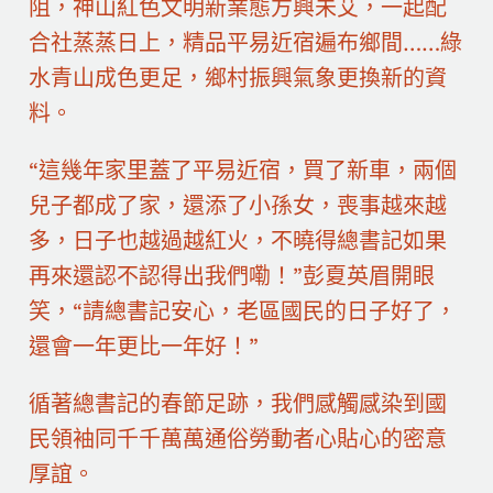
阻，神山紅色文明新業態方興未艾，一起配
合社蒸蒸日上，精品平易近宿遍布鄉間……綠
水青山成色更足，鄉村振興氣象更換新的資
料。
“這幾年家里蓋了平易近宿，買了新車，兩個
兒子都成了家，還添了小孫女，喪事越來越
多，日子也越過越紅火，不曉得總書記如果
再來還認不認得出我們嘞！”彭夏英眉開眼
笑，“請總書記安心，老區國民的日子好了，
還會一年更比一年好！”
循著總書記的春節足跡，我們感觸感染到國
民領袖同千千萬萬通俗勞動者心貼心的密意
厚誼。