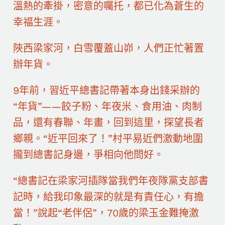
溫熱的牽掛，密意的囑托，都已化為蒼生的
幸福生涯。
陜西梁家河，白雪覆蓋山峁，人們正忙著置
辦年貨。
9年前，習近平總書記帶著本身出錢采辦的
“年貨”——餃子粉、年夜米、食用油、肉制
品，還有春聯、年畫，回到這里，探望長者
鄉親。“近平回來了！”村平易近們激動地圍
攏到總書記身邊，爭相向他問好。
“總書記在梁家河插隊當我們年夜隊黨支部書
記時，給我印象最深的就是有責任心，有擔
當！”說起“老伴侶”，70歲的梁玉金難掩激