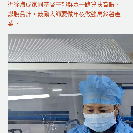
近徐海成家同基層干部群眾一路算扶貧賬、
謀脫貧計，鼓勵大師要做年夜做強馬鈴薯產
業。