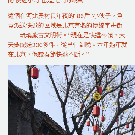
的‘快遞小哥’也是光榮的職業！”
這個在河北農村長年夜的“85后”小伙子，負
責派送快遞的區域是北京有名的傳統字畫街
——琉璃廠古文明街。“現在是快遞岑嶺，天
天要配送200多件，從早忙到晚。本年過年就
在北京，保證春節快遞不斷。”