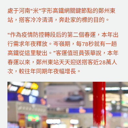
處于河南“米”字形高鐵網關鍵節點的鄭州東
站，搭客冷冷清清，奔赴家的標的目的。
“作為疫情防控轉段后的第二個春運，本年出
行需求年夜釋放。岑嶺期，每78秒就有一趟
高鐵從這里駛出。”客運值班員張華說，本年
春運以來，鄭州東站天天迎送搭客近28萬人
次，較往年同期年夜幅增長。