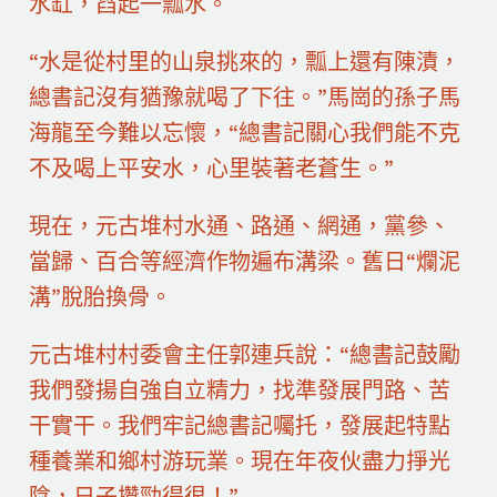
水缸，舀起一瓢水。
“水是從村里的山泉挑來的，瓢上還有陳漬，
總書記沒有猶豫就喝了下往。”馬崗的孫子馬
海龍至今難以忘懷，“總書記關心我們能不克
不及喝上平安水，心里裝著老蒼生。”
現在，元古堆村水通、路通、網通，黨參、
當歸、百合等經濟作物遍布溝梁。舊日“爛泥
溝”脫胎換骨。
元古堆村村委會主任郭連兵說：“總書記鼓勵
我們發揚自強自立精力，找準發展門路、苦
干實干。我們牢記總書記囑托，發展起特點
種養業和鄉村游玩業。現在年夜伙盡力掙光
陰，日子攢勁得很！”