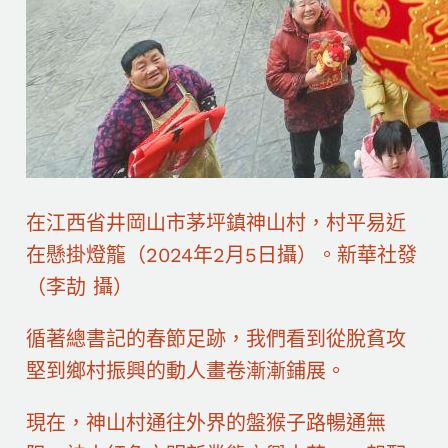
在江西省井岡山市茅坪鎮神山村，村平易近
在懸掛燈籠（2024年2月5日攝）。新華社發
（李劼 攝）
循著總書記的春節足跡，我們看到從脫貧攻
堅到鄉村振興的動人畫卷漸漸鋪展。
現在，神山村通往外界的盤猴子路暢通無