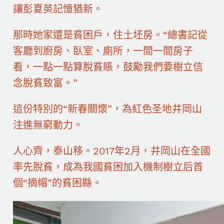
讓彭夏英記憶猶新。
那時她家還是貧困戶，住土坯房。“總書記從
客廳到廚房、臥室、廁所，一間一間房子
看，一點一點算脫貧賬，鼓勵我們要樹立信
念脫貧致富。”
這份特別的“新春關懷”，為紅色圣地井岡山
注進無窮動力。
人心齊，泰山移。2017年2月，井岡山在全國
率先脫貧，成為我國貧困加入機制樹立后首
個“摘帽”的貧困縣。