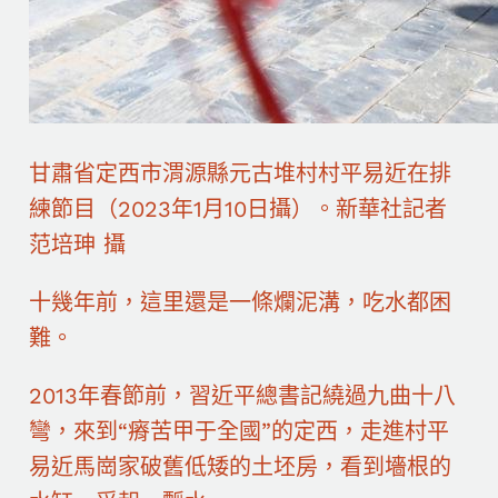
甘肅省定西市渭源縣元古堆村村平易近在排
練節目（2023年1月10日攝）。新華社記者
范培珅 攝
十幾年前，這里還是一條爛泥溝，吃水都困
難。
2013年春節前，習近平總書記繞過九曲十八
彎，來到“瘠苦甲于全國”的定西，走進村平
易近馬崗家破舊低矮的土坯房，看到墻根的