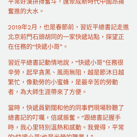
平常好漢拼搏奮斗，匯聚成新時代中國昂揚
奮進的大水。
2019年2月，也是春節前，習近平總書記走進
北京前門石頭胡同的一家快遞站點，探望正
在任務的“快遞小哥”。
習近平總書記動情地說，“快遞小哥”任務很
辛勞，起早貪黑、風雨無阻，越是節沐日越
繁忙，像勤勞的小蜜蜂，是最辛苦的勞動
者，為大師生涯帶來了方便。
當時，快遞員劉闊和他的同事們現場聆聽了
總書記的叮囑，倍感振奮。“跟總書記握手
時，我心里特別溫熱和感動。我覺得，平常