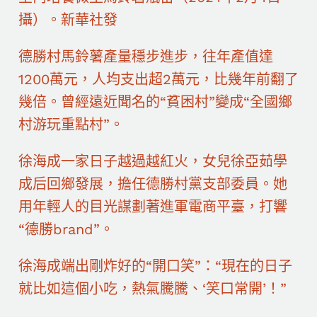
攝）。新華社發
德勝村馬鈴薯產量穩步進步，往年產值達
1200萬元，人均支出超2萬元，比幾年前翻了
幾倍。曾經遠近聞名的“貧困村”變成“全國鄉
村游玩重點村”。
徐海成一家日子越過越紅火，女兒徐亞茹學
成后回鄉發展，擔任德勝村黨支部委員。她
用年輕人的目光謀劃著進軍電商平臺，打響
“德勝brand”。
徐海成端出剛炸好的“開口笑”：“現在的日子
就比如這個小吃，熱氣騰騰、‘笑口常開’！”