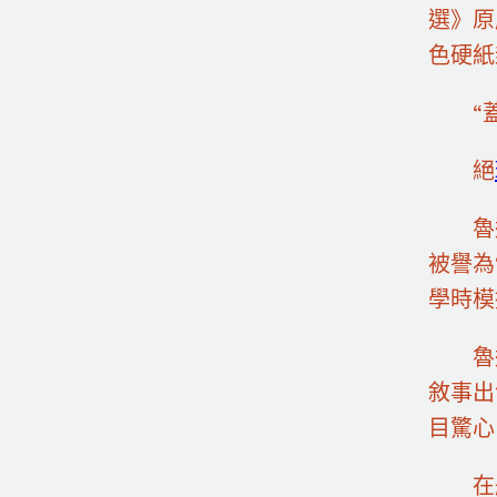
選》原
色硬紙
“
絕
魯
被譽為
學時模
魯
敘事出
目驚心
在