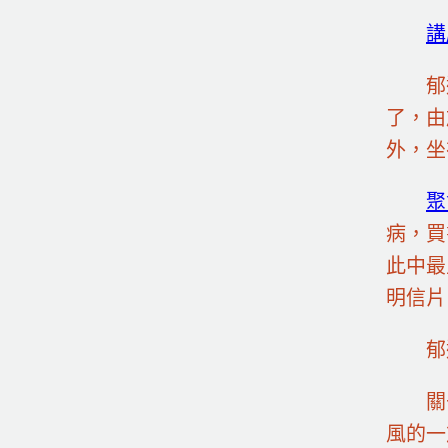
講
郁
了，由
外，坐
聚
病，買
此中最
明信片
郁
關
風的一