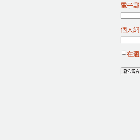
電子
個人網
在
瀏