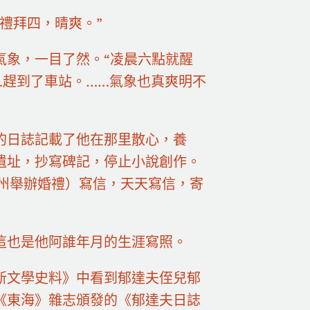
禮拜四，晴爽。”
氣象，一目了然。“凌晨六點就醒
…趕到了車站。……氣象也真爽明不
的日誌記載了他在那里散心，養
遺址，抄寫碑記，停止小說創作。
杭州舉辦婚禮）寫信，天天寫信，寄
這也是他阿誰年月的生涯寫照。
新文學史料》中看到郁達夫侄兒郁
《東海》雜志頒發的《郁達夫日誌