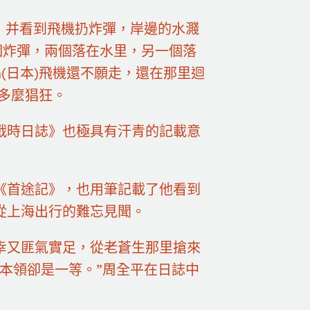
，并看到飛機扔炸彈，岸邊的水濺
個炸彈，兩個落在水里，另一個落
n(日本)飛機還不願走，還在那里迴
是多麼猖狂。
戰時日誌》也極具有汗青的記載意
《首途記》，也用筆記載了他看到
從上海出行的難忘見聞。
幸又匪氣實足，從老蒼生那里搶來
本領卻是一等。”周全平在日誌中