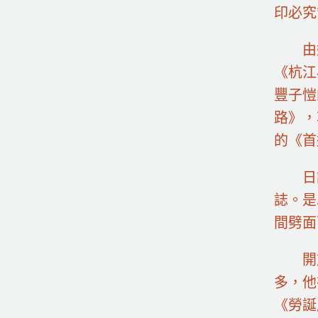
印必究
由
《杭江
豐子愷
路》，
的《首
日
誌。是
間劈面
開
多，他
《勞誕