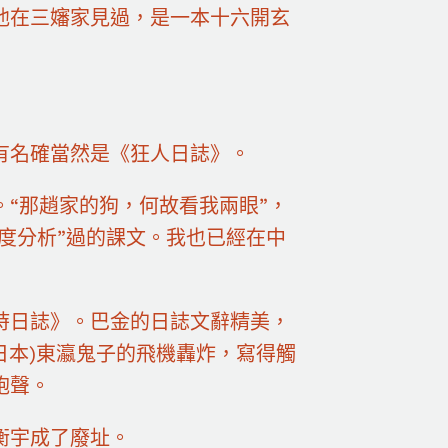
他在三嬸家見過，是一本十六開玄
有名確當然是《狂人日誌》。
“那趙家的狗，何故看我兩眼”，
深度分析”過的課文。我也已經在中
時日誌》。巴金的日誌文辭精美，
(日本)東瀛鬼子的飛機轟炸，寫得觸
炮聲。
衡宇成了廢址。