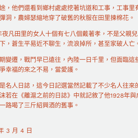
途，他們還看到鄉村處處挖著坑道和工事，工事里
彈洞，農婦瑟縮地穿了破舊的秋服在田里揀棉花。
年夜凡田里的女人十個有七八個戴著孝，不是父親兒
下，蒼生平易近不聊生，流浪掉所，甚至家破人亡
期變遷，戰鬥早已遠往，內陸一日千里，但面臨這
爭幸福的來之不易，當愛護。
是名人日誌，這今日記選當然記載了不少名人往來
沫若在《離滬之前的日誌》中就記敘了他1928年
一路喝了三斤紹興酒的舊事。
年 3 月 4 日