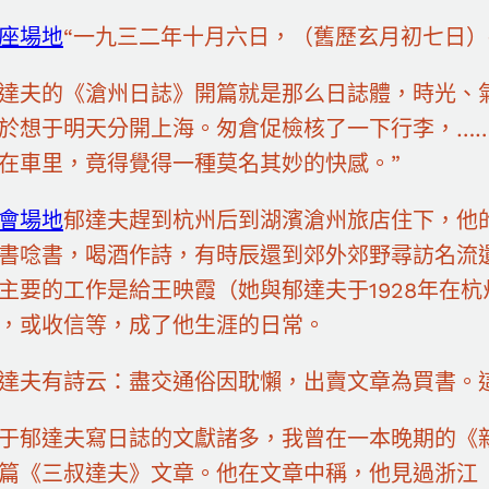
座場地
“一九三二年十月六日，（舊歷玄月初七日）
達夫的《滄州日誌》開篇就是那么日誌體，時光、
於想于明天分開上海。匆倉促檢核了一下行李，…
在車里，竟得覺得一種莫名其妙的快感。”
會場地
郁達夫趕到杭州后到湖濱滄州旅店住下，他
書唸書，喝酒作詩，有時辰還到郊外郊野尋訪名流
主要的工作是給王映霞（她與郁達夫于1928年在
，或收信等，成了他生涯的日常。
達夫有詩云：盡交通俗因耽懶，出賣文章為買書。
于郁達夫寫日誌的文獻諸多，我曾在一本晚期的《
篇《三叔達夫》文章。他在文章中稱，他見過浙江