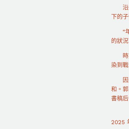
沿
下的子
“
的狀況
時
染到戰
因
和。郭
書稿后
2025 