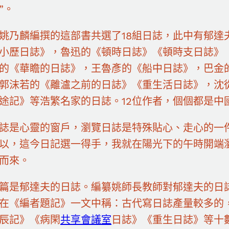
”。
姚乃麟編撰的這部書共選了18組日誌，此中有郁達
小歷日誌》，魯迅的《頓時日誌》《頓時支日誌》
的《華瞻的日誌》，王魯彥的《船中日誌》，巴金
郭沫若的《離瀘之前的日誌》《重生活日誌》，沈
途記》等浩繁名家的日誌。12位作者，個個都是中
誌是心靈的窗戶，瀏覽日誌是特殊貼心、走心的一
以，這今日記選一得手，我就在陽光下的午時開端
而來。
篇是郁達夫的日誌。編纂姚師長教師對郁達夫的日
在《編者題記》一文中稱：古代寫日誌產量較多的
辰記》《病閑
共享會議室
日誌》《重生日誌》等十