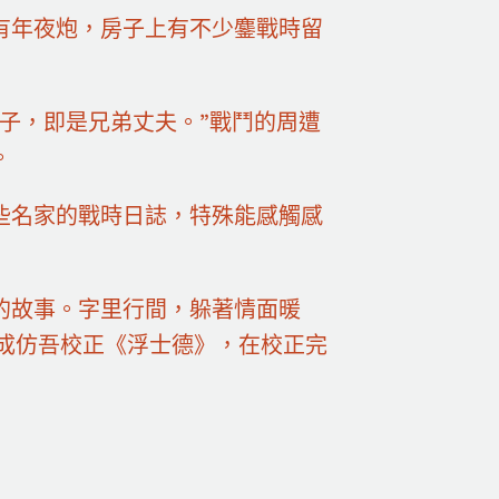
有年夜炮，房子上有不少鏖戰時留
子，即是兄弟丈夫。”戰鬥的周遭
。
些名家的戰時日誌，特殊能感觸感
的故事。字里行間，躲著情面暖
與成仿吾校正《浮士德》，在校正完