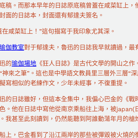
底稿。而那本早年的日誌原底稿曾蓋在咸菜缸上，
封面的日誌本，封面還有郁達夫簽名。
蓋在咸菜缸上！”這句描寫于我印象尤其深。
瑜伽教室
對于郁達夫，魯迅的日誌我早就讀過，最
迅的
瑜伽場地
《狂人日誌》是古代文學的開山之作。
“神來之筆”。這也是中學語文教員里三層外三層“
擬寫相似的老練作文，少年未經事，不復重提。
迅的日誌雖好，但這本全集中，我偏心巴金的《戰
色。他在日誌中寫他從南京乘船往上海，被japan
。我甚至此刻讀到，仍然能聽到阿誰動蕩年月的槍
船上，巴金看到了沿江兩岸的那些被彈毀被火燒的