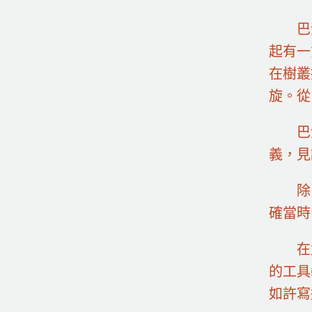
巴
起有一
在樹叢
旋。從
巴
義，見
除
確當時
在
的工具
如許寫