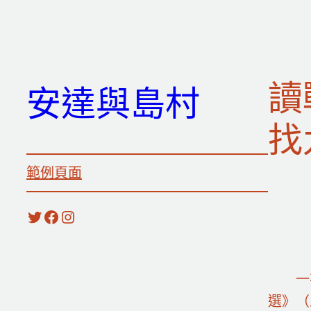
跳
至
主
要
讀
安達與島村
內
容
找
範例頁面
X
Facebook
Instagram
一
選》（