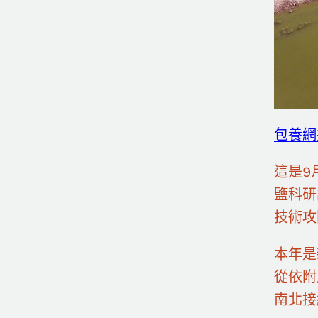
包養網
這是9
鹽科研
技術攻
本年是
從依附
南北接