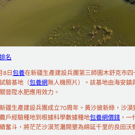
排名
月8日
包養
在新疆生產建設兵團第三師圖木舒克市四
試驗基地（
包養網
無人機照片）。該基地由海安鎮
關晉陞水肥應用效力。
新疆生產建設兵團成立70周年。黃沙披新綠，沙漠
農戶經驗種地到根據科學數據種地
包養網價錢
，一
續奮斗，將茫茫沙漠荒灘開墾為綿延千里的良田沃