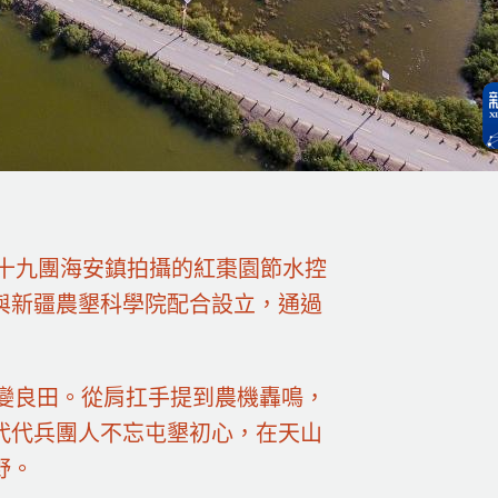
十九團海安鎮拍攝的紅棗園節水控
與新疆農墾科學院配合設立，通過
變良田。從肩扛手提到農機轟鳴，
代代兵團人不忘屯墾初心，在天山
野。