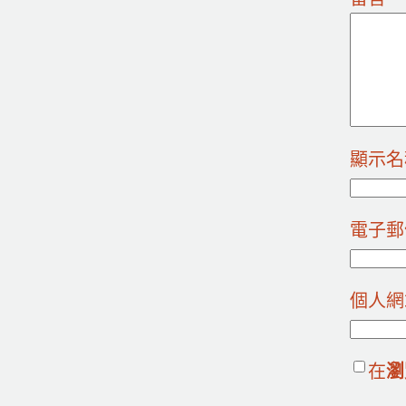
顯示
電子
個人網
在
瀏