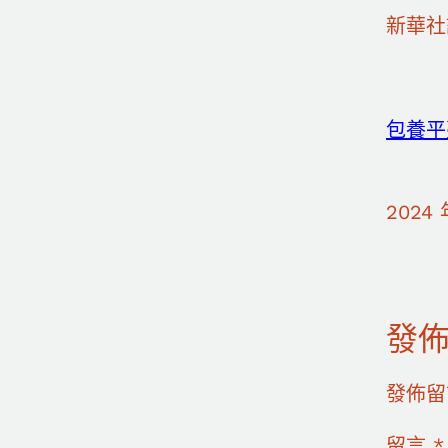
新華社
包養平
2024 
發
發佈留
留言
*