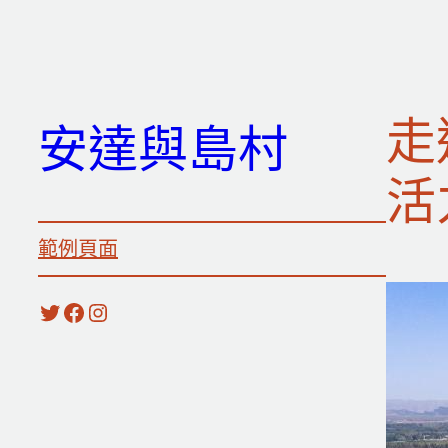
跳
至
主
要
走
安達與島村
內
容
活
範例頁面
X
Facebook
Instagram