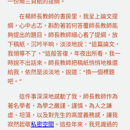
一份兩三頁紙的提綱。
在楊師長教師的書房里，我呈上論文提
綱，心中忐忑，斟酌著若何答覆師長教師能
夠提出的題目。師長教師細心看了提綱，放
下稿紙，沉吟半晌，淡淡地說：“這篇論文，
我領導不了。”這般答復，年夜出所看，我一
時說不出話來。師長教師把稿紙悄悄地推還
給我，依然是淡淡地，說道：“換一個標題
吧。”
這件事深深地感動了我，師長教師作為
著名學者，為學之嚴謹、謹慎，為人之謙
虛、坦蕩，以及對先生的高度義務感，讓我
寂然起敬
私密空間
。這些年來，我見識過的