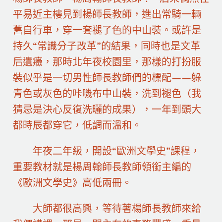
平易近主樓見到楊師長教師，進出常騎一輛
舊自行車，穿一套褪了色的中山裝。或許是
持久“常識分子改革”的結果，同時也是文革
后遺癥，那時北年夜校園里，那樣的打扮服
裝似乎是一切男性師長教師們的標配——躲
青色或灰色的咔嘰布中山裝，洗到褪色（我
猜忌是決心反復洗曬的成果），一年到頭大
都時辰都穿它，低調而溫和。
年夜二年級，開設“歐洲文學史”課程，
重要教材就是楊周翰師長教師領銜主編的
《歐洲文學史》高低兩冊。
大師都很高興，等待著楊師長教師來給