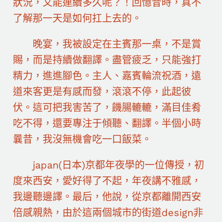
狀況，又能連續多久呢？！回憶昔時，真不
了解那一天是如何扛上去的。
晚宴，我被設定在主賓那一桌，不是賞
賜，而是持續做翻譯。盡管疲乏，只能強打
精力，進進腳色。主人、嘉賓輪流祝酒，遠
道來客更是有感而發，滾滾不停，此起彼
伏。這可把我害苦了，饑腸轆轆，滿目佳肴
吃不得，還要專注于傾聽、翻譯。半個小時
曩昔，我沒無機會吃一口飯菜。
japan(日本)京都年夜學的一位傳授，初
度來西安，愛好得了不起，年夜講不雅感，
我邊聽邊譯。最后，他說，從京都離開西安
倍感親熱，由於這兩個城市的街道design非