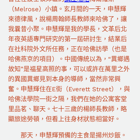
（Melrose）小鎮。玄月間的一天，申慧輝
來德律風，說楊周翰師長教師來哈佛了，讓
我曩昔小聚。申慧輝是我的學長，文革后北
年夜英語專門研究的第一屆研討生，結業后
在社科院外文所任務，正在哈佛訪學（也是
哈佛燕京的項目）。中國傳統以為，“異鄉遇
故知”是福星高照的事，可以或許在萬里之外
的異國異鄉見到本身的導師，當然非常興
奮。申慧輝住在E街（Everett Street），與
哈佛法學院一街之隔，我們在她的公寓客堂
里品茗、聊天。七十三歲的楊師長教師，略
顯旅途勞頓，但看上往身材狀態相當好。
那天，申慧輝預備的主食是揚州炒飯。