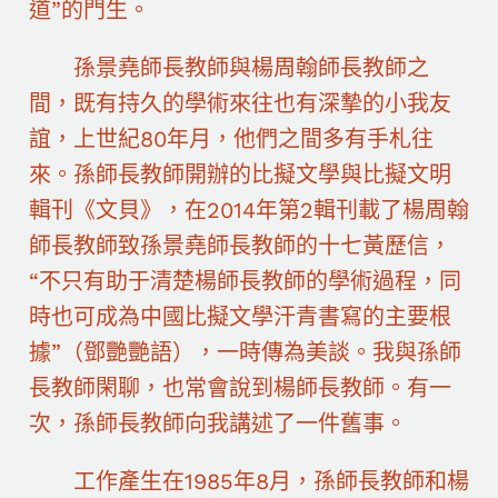
道”的門生。
孫景堯師長教師與楊周翰師長教師之
間，既有持久的學術來往也有深摯的小我友
誼，上世紀80年月，他們之間多有手札往
來。孫師長教師開辦的比擬文學與比擬文明
輯刊《文貝》，在2014年第2輯刊載了楊周翰
師長教師致孫景堯師長教師的十七黃歷信，
“不只有助于清楚楊師長教師的學術過程，同
時也可成為中國比擬文學汗青書寫的主要根
據”（鄧艷艷語），一時傳為美談。我與孫師
長教師閑聊，也常會說到楊師長教師。有一
次，孫師長教師向我講述了一件舊事。
工作產生在1985年8月，孫師長教師和楊