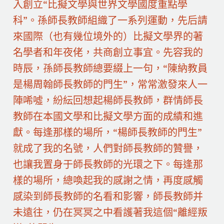
入創立“比擬文學與世界文學國度重點學
科”。孫師長教師組織了一系列運動，先后請
來國際（也有幾位境外的）比擬文學界的著
名學者和年夜佬，共商創立事宜。先容我的
時辰，孫師長教師總要綴上一句，“陳納教員
是楊周翰師長教師的門生”，常常激發來人一
陣唏噓，紛紜回想起楊師長教師，群情師長
教師在本國文學和比擬文學方面的成績和進
獻。每逢那樣的場所，“楊師長教師的門生”
就成了我的名號，人們對師長教師的贊譽，
也讓我置身于師長教師的光環之下。每逢那
樣的場所，總喚起我的感謝之情，再度感觸
感染到師長教師的名看和影響，師長教師并
未遠往，仍在冥冥之中看護著我這個“離經叛