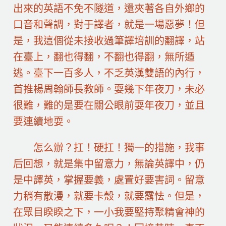
出來的英語不免不隧道，還夾著各自外鄉的
口音和聲調，對于譯者，就是一場惡夢！但
是，我這個從未接收過筆譯培訓的翻譯，站
在臺上，翻也得翻，不翻也得翻，無所遁
逃。臺下一百多人，不乏英漢雙語的內行，
首推楊周翰師長教師。耍幾下年夜刀，未必
很難，難的是要在關公眼前耍年夜刀，並且
要連續地耍。
怎么辦？扛！硬扛！獨一的措施，我事
后回想，就是集中留意力，無論英譯中，仍
是中譯英，掌握要義，處置好要害詞。留意
力稍有散漫，就要卡殼，就要露怯。但是，
在眾目睽睽之下，一小我要堅持聚精會神的