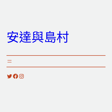
跳
至
主
要
安達與島村
內
容
X
Facebook
Instagram