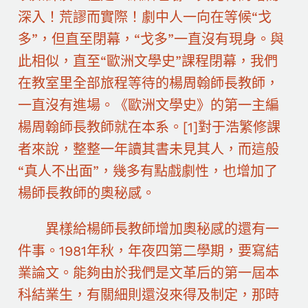
深入！荒謬而實際！劇中人一向在等候“戈
多”，但直至閉幕，“戈多”一直沒有現身。與
此相似，直至“歐洲文學史”課程閉幕，我們
在教室里全部旅程等待的楊周翰師長教師，
一直沒有進場。《歐洲文學史》的第一主編
楊周翰師長教師就在本系。[1]對于浩繁修課
者來說，整整一年讀其書未見其人，而這般
“真人不出面”，幾多有點戲劇性，也增加了
楊師長教師的奧秘感。
異樣給楊師長教師增加奧秘感的還有一
件事。1981年秋，年夜四第二學期，要寫結
業論文。能夠由於我們是文革后的第一屆本
科結業生，有關細則還沒來得及制定，那時