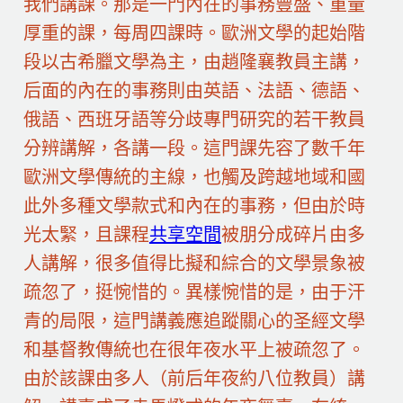
我們講課。那是一門內在的事務豐盛、重量
厚重的課，每周四課時。歐洲文學的起始階
段以古希臘文學為主，由趙隆襄教員主講，
后面的內在的事務則由英語、法語、德語、
俄語、西班牙語等分歧專門研究的若干教員
分辨講解，各講一段。這門課先容了數千年
歐洲文學傳統的主線，也觸及跨越地域和國
此外多種文學款式和內在的事務，但由於時
光太緊，且課程
共享空間
被朋分成碎片由多
人講解，很多值得比擬和綜合的文學景象被
疏忽了，挺惋惜的。異樣惋惜的是，由于汗
青的局限，這門講義應追蹤關心的圣經文學
和基督教傳統也在很年夜水平上被疏忽了。
由於該課由多人（前后年夜約八位教員）講