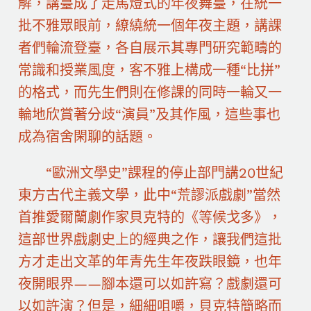
解，講臺成了走馬燈式的年夜舞臺，在統一
批不雅眾眼前，繚繞統一個年夜主題，講課
者們輪流登臺，各自展示其專門研究範疇的
常識和授業風度，客不雅上構成一種“比拼”
的格式，而先生們則在修課的同時一輪又一
輪地欣賞著分歧“演員”及其作風，這些事也
成為宿舍閑聊的話題。
“歐洲文學史”課程的停止部門講20世紀
東方古代主義文學，此中“荒謬派戲劇”當然
首推愛爾蘭劇作家貝克特的《等候戈多》，
這部世界戲劇史上的經典之作，讓我們這批
方才走出文革的年青先生年夜跌眼鏡，也年
夜開眼界——腳本還可以如許寫？戲劇還可
以如許演？但是，細細咀嚼，貝克特簡略而