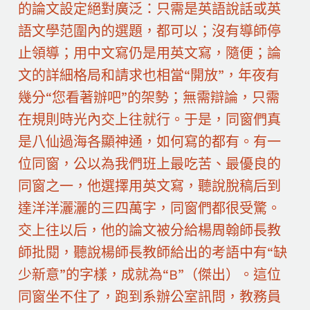
的論文設定絕對廣泛：只需是英語說話或英
語文學范圍內的選題，都可以；沒有導師停
止領導；用中文寫仍是用英文寫，隨便；論
文的詳細格局和請求也相當“開放”，年夜有
幾分“您看著辦吧”的架勢；無需辯論，只需
在規則時光內交上往就行。于是，同窗們真
是八仙過海各顯神通，如何寫的都有。有一
位同窗，公以為我們班上最吃苦、最優良的
同窗之一，他選擇用英文寫，聽說脫稿后到
達洋洋灑灑的三四萬字，同窗們都很受驚。
交上往以后，他的論文被分給楊周翰師長教
師批閱，聽說楊師長教師給出的考語中有“缺
少新意”的字樣，成就為“B”（傑出）。這位
同窗坐不住了，跑到系辦公室訊問，教務員