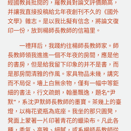
經國教員批閱的，羅教員對論文評價頗高，
并讓我直接投稿給北年夜創刊不久的《國外
文學》雜志。是以我比擬有信念，將論文復
印一份，放到楊師長教師的信箱里。
一禮拜后，我踐約往楊師長教師家。師
長教師領我進進一個不年夜的房間，應是他
的書房，但是給我留下印象的并不是書，而
是那房間清雅的作風。家具物品未幾，講究
而不局促。墻上白無余物，僅有一幅中等鉅
細的書法，行文疏朗，翰墨飄逸，題名“尹
默”，系沈尹默師長教師的墨寶。茶幾上的臺
燈，以梅花瓷瓶為底座。我坐的那只圓凳，
凳面上蒙著一片印著青花的蠟染布。凡此各
種，秀氣、高雅、細膩，或系楊師長教師從