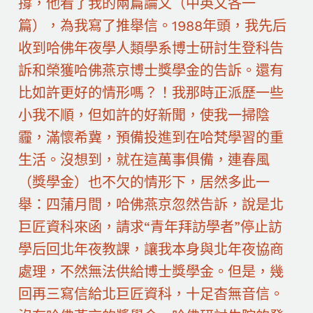
撐，他看了我的兩篇論文（中英文各一
篇），為我寫了推舉信。1988年頭，我先后
收到哈佛年夜學人類學系博士研討生登科告
訴和榮獲哈佛燕京博士獎學金的告訴。還有
比如許更好的情形嗎？！我那時正派歷一些
小我不順，但如許的好新聞，使我一掃陰
霾，滿懷希冀，預備投進到在哈梵學習的重
生活。沒想到，就在這萬事俱備，連春風
（獎學金）也不欠的情形下，居然多此一
舉：四蒲月間，哈佛燕京忽然告訴，說是北
巨匠資科來函，請求“青年拜訪學者”停止訪
學后回北年夜教課，讓我本身與北年夜協商
處理，不然無法供給博士獎學金。但是，幾
回再三寫信給北巨匠資科，十足杳無音信。