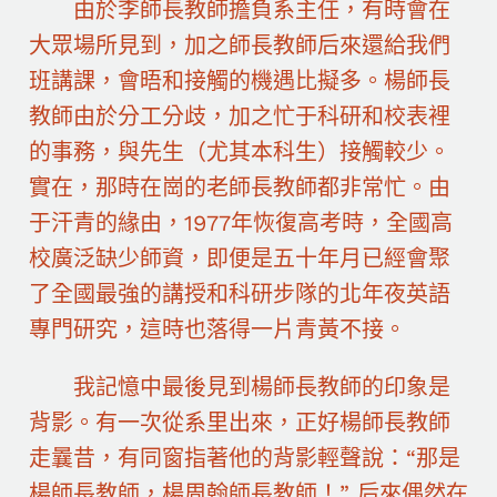
由於李師長教師擔負系主任，有時會在
大眾場所見到，加之師長教師后來還給我們
班講課，會晤和接觸的機遇比擬多。楊師長
教師由於分工分歧，加之忙于科研和校表裡
的事務，與先生（尤其本科生）接觸較少。
實在，那時在崗的老師長教師都非常忙。由
于汗青的緣由，1977年恢復高考時，全國高
校廣泛缺少師資，即便是五十年月已經會聚
了全國最強的講授和科研步隊的北年夜英語
專門研究，這時也落得一片青黃不接。
我記憶中最後見到楊師長教師的印象是
背影。有一次從系里出來，正好楊師長教師
走曩昔，有同窗指著他的背影輕聲說：“那是
楊師長教師，楊周翰師長教師！” 后來偶然在