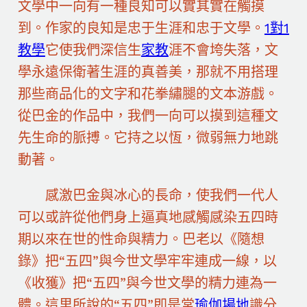
文學中一向有一種良知可以實其實在觸摸
到。作家的良知是忠于生涯和忠于文學。
1對1
教學
它使我們深信生
家教
涯不會垮失落，文
學永遠保衛著生涯的真善美，那就不用搭理
那些商品化的文字和花拳繡腿的文本游戲。
從巴金的作品中，我們一向可以摸到這種文
先生命的脈搏。它持之以恆，微弱無力地跳
動著。
感激巴金與冰心的長命，使我們一代人
可以或許從他們身上逼真地感觸感染五四時
期以來在世的性命與精力。巴老以《隨想
錄》把“五四”與今世文學牢牢連成一線，以
《收獲》把“五四”與今世文學的精力連為一
體。這里所說的“五四”即是常
瑜伽場地
識分