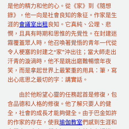
是他的精力和他的心。從《家》到《隨想
錄》，他一向是社會良知的象征。作家是生
涯的
會議室出租
良知。它真純、公理、悲
憫，且具有時期和思惟的先覺性。在封建迷
霧覆蓋眾人時，他召喚著覺悟的青年一代從
令人梗塞的封建之“家”沖出往；當大師走出
汗青的漩渦時，他不是跳出磨難暢懷年夜
笑，而是拿起世界上最繁重的用具：筆，寫
出心底思之最切的字：講實話。
由於他盼望心靈的任務起首是修復，包
含品德和人格的修復。他了解只要人的健
全，社會的成長才能夠健全。由于巴金如許
的作家的存在，使我
瑜伽教室
們感到生涯和