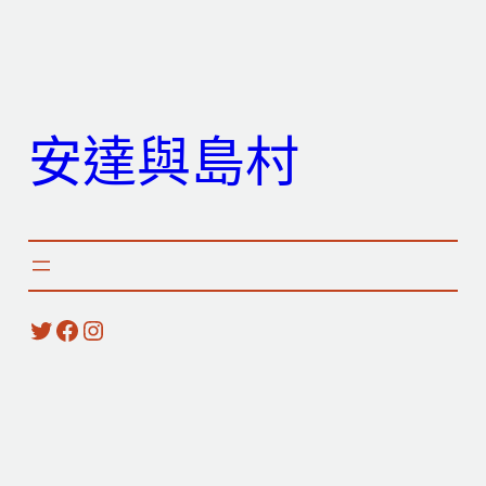
跳
至
主
要
安達與島村
內
容
X
Facebook
Instagram