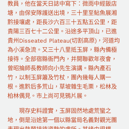
教員，他在當天日誌中寫下：微雨中經飯店
塘，由保安隊護送出境，三十里至鲇魚展湘
黔接壤處，距長沙六百三十五點五公里，距
貴陽三百七十二公里。沿途多平頂山，已進
貴州Disseated Plateau(切割高原)，河道均
為小溪急流。又三十八里抵玉屏，縣內備極
接待。全部宿縣衙門內，并開聯歡年夜會，
曾昭掄師長教師向小先生演講。縣內產石
竹，以制玉屏簫及竹杖，團內幾每人購一
根。進黔后多荒山，草坡雜生毛栗，松林及
柏林偶見。市上尚可見鴉片展。
現存史料證實，玉屏固然地處荒蠻之
地，倒是沿途第一個以縣當局名義對觀光團