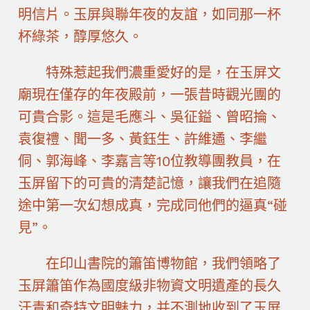
明信片。玉屏與聯年夜的友誼，如同那一杯
杯綠茶，醇厚悠久。
特殊惹起我們濃重愛好的是，在玉屏文
廟現在僅存的年夜殿前，一張昔時觀光團的
可貴合影。這是毛應斗、吳征鎰、曾昭掄、
袁復禮、聞一多、黃鈺生、許維遹、李繼
侗、郭海峰、李嘉言等10位教導團教員，在
玉屏留下的可貴的清楚記憶，讓我們在追隨
途中第一次幻想成真，完成同他們的逼真“碰
見”。
在印山書院的簫笛博物館，我們領略了
玉屏簫笛作為國度級非物資文明遺產的長久
汗青和奇特文明魅力，并不測地收到了玉屏