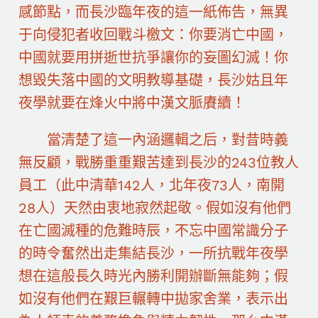
感節點，而長沙臨年夜的這一紙佈告，無異
于向侵犯者收回戰斗檄文：你要消亡中國，
中國就要用拼逝世抗爭讓你的妄圖幻滅！你
想毀失落中國的文明教導基礎，長沙姑且年
夜學就要在烽火中將中漢文脈賡續！
當清楚了這一內涵邏輯之后，對昔時義
無反顧，戰勝重重艱苦達到長沙的243位教人
員工（此中清華142人，北年夜73人，南開
28人）天然由衷地寂然起敬。假如沒有他們
在亡國滅種的危難時辰，不忘中國常識分子
的時令奮然出走集結長沙，一所抗戰年夜學
想在這般長久時光內勝利開辦斷無能夠；假
如沒有他們在艱巨輾轉中拋家舍業，表示出