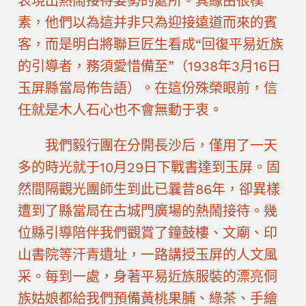
表現出熱鬧接待姿勢的處所。其緣由很樸
素，他們以為這并非只為迎接遠道而來的賓
客，而是明白將聯巨匠生看成“回復平易近族
的引導者，務須愛惜備至”（1938年3月16日
玉屏縣當局佈告語）。在這份殊榮眼前，信
任就是木人石心也不會無動于衷。
我們毅行團在分開長沙后，僅用了一天
多的時光就于10月29日下戰書達到玉屏。固
然間隔觀光團師生到此已曩昔86年，卻異樣
遭到了縣當局在古城門廣場的熱鬧接待。幾
位縣引導陪伴我們觀賞了鐘鼓樓、文廟、印
山書院等汗青遺址，一路講授玉屏的人文風
采。每到一處，身著平易近族服裝的漂亮侗
族姑娘都給我們預備黃桃果脯、綠茶、手繪