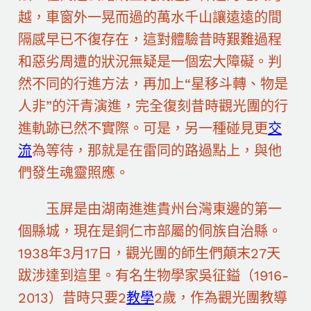
越，車窗外一晃而過的萬水千山讓遠遠的間
隔感早已不復存在，這對體驗昔時艱難過程
和惡劣周遭的狀況無疑是一個宏大障礙。判
然不同的行進方法，再加上“星移斗轉、物是
人非”的汗青演進，完全復刻昔時觀光團的行
進軌跡已然不實際。可是，另一種碰見更
交
流
為等待，那就是在雷同的路過點上，與他
們發生魂靈照應。
玉屏是由湖南進進貴州台灣東邊的第一
個縣城，現在是銅仁市部屬的侗族自治縣。
1938年3月17日，觀光團的師生們顛末27天
跋涉達到這里。有名生物學家吳征鎰（1916-
2013）昔時只要2
教學
2歲，作為觀光團教導