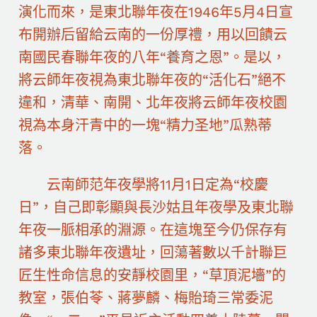
演化而來，是東北聯年夜在1946年5月4日宣
布開辦后留給云南的一份厚禮，用以回饋云
南國民春聯年夜的八年“養育之恩”。是以，
將云師年夜視為東北聯年夜的“活化石”絕不
違和，清華、南開、北年夜將云師年夜校園
視為本身汗青中的一塊“精力圣地”瓜熟蒂
落。
云南師范年夜學將11月1日定為“校慶
日”，自己即彰顯與長沙姑且年夜學及東北聯
年夜一脈相承的淵源。在這塊至今仍保存有
諸多東北聯年夜遺址，回蕩著數以千計聯巨
匠生性命信息的安靜校園里，“草頂泥墻”的
教室，張伯苓、蔣夢麟、梅貽琦三常委泥