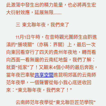
此激蕩中發生出的精力能量，也必將再生宏
大衍射效應，延展無限……
三 東北聯年夜，我們來了
11月1日午時，在昔時觀光團師生由黔進
滇的“勝境關”（亦稱：界關）上，最后一次
向東回看穿行了四天的貴州年夜地，轉而看
向西面一看無邊的云南紅地盤，我們了解：
就要“抵家”了！又顛末4個小時的最后奔跑，
當年夜巴車駛
共享空間
進昆明郊區的云南師
范年夜學，一個聲響從每小我心底迸收回
來：“東北聯年夜，我們來了！”
云南師范年夜學從“東北聯巨匠范學院”