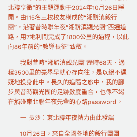
北聯亨衢”的主題運動于2024年10月26日睜
開。由115名三校校友構成的“湘黔滇毅行
團”，沿著昔時聯年夜“湘黔滇觀光團”西遷道
路，用7地利間完成了1800公里的過程，以此
向86年前的“教導長征”致敬。
我對昔時“湘黔滇觀光團”歷時68天、過
程3500里的豪舉早就心存向往，是以絕不遲
疑地投身此中。長久的追隨之旅中，我的腳
步與昔時觀光團的足跡數度重合，也像不竭
在觸碰東北聯年夜先輩的心路password。
一 長沙：東北聯年夜精力由此發端
10月26日，來自全國各地的毅行團團