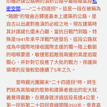
印緬計謀公路網的滇黔公路中最險峻區段
私
密空間
——“二十四道拐”。這是一段在被稱為
“鴉關”的彎曲古驛道基本上建築的公路，是
自古以出處黔進滇的必經之地。現在建築時
其計謀感化還未凸顯，當抗日戰鬥到臨，特
殊是1941年承平洋戰鬥迸發后，這段公路就
成為中國際地接收國際支援的獨一陸上動脈
的咽喉要道，敏捷惹起敵我兩邊的高度追蹤
關心，并針對它投進了大批的戰力，保護與
損壞的反復較勁連續了5年之久。
昔時觀光團顛末“二十四道拐”時，師生
們就為其險峻的態勢和建築者做出的宏大就
義覺得震動，在親身跋涉過這段長達4公里，
第一拐到第二十四拐直線間隔350米，垂直高