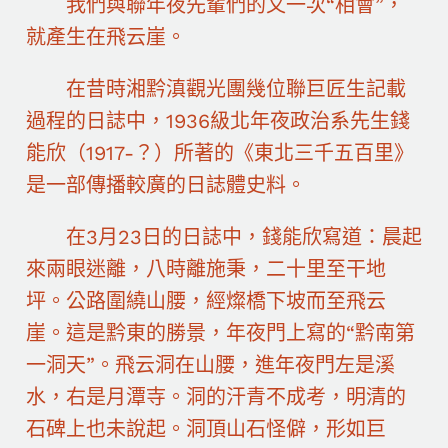
我們與聯年夜先輩們的又一次“相會”，
就產生在飛云崖。
在昔時湘黔滇觀光團幾位聯巨匠生記載
過程的日誌中，1936級北年夜政治系先生錢
能欣（1917-？）所著的《東北三千五百里》
是一部傳播較廣的日誌體史料。
在3月23日的日誌中，錢能欣寫道：晨起
來兩眼迷離，八時離施秉，二十里至干地
坪。公路圍繞山腰，經燦橋下坡而至飛云
崖。這是黔東的勝景，年夜門上寫的“黔南第
一洞天”。飛云洞在山腰，進年夜門左是溪
水，右是月潭寺。洞的汗青不成考，明清的
石碑上也未說起。洞頂山石怪僻，形如巨