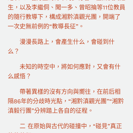
生，以及李繼侗、聞一多、曾昭掄等11位教員
的隨行教導下，構成湘黔滇觀光團，開端了
一次史無前例的“教導長征”。
漫漫長路上，會產生什么，會碰到什
么？
未知的時空中，將如何應對，又會有什
么感悟？
帶著異樣的沒有方向與嚮往，在前后相
隔86年的分歧時光點，“湘黔滇觀光團”“湘黔
滇毅行團”分辨踏上各自的征程。
二 在原始與古代的碰撞中，“碰見”真正