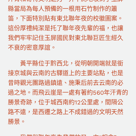
縣當局為每人預備的一根用石竹制作的簫
笛，下面特別貼有東北聯年夜的校徽圖案。
這份厚禮純潔是托了聯年夜先輩的福，也讓
我們牢牢記住玉屏國民對東北聯巨匠生經久
不衰的密意厚誼。
黃平縣位于黔西北，從明朝開端就是銜
接京城與云南的古驛道上的主要站點，也是
昔時觀光團路過鎮遠、施秉后前去云南的必
過之地。而飛云崖是一處有著約560年汗青的
勝景奇跡，位于城西南約12公里處，間隔公
路不遠，是西遷之路上不成錯過的文明天然
勝景。