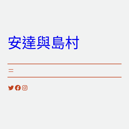
跳
至
主
要
安達與島村
內
容
X
Facebook
Instagram