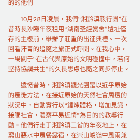
的的他們
10月28日凌晨，我們“湘黔滇毅行團”在
昔時長沙臨年夜租用“湖南圣經黌舍”遺址僅
存的主樓前，舉辦了莊重的出征典禮。一次
回看汗青的追隨之旅正式睜開。在我心中，
一場關于“在古代與原始的文明碰撞中，若何
堅持協調共生”的久長思慮也隨之同步停止。
遠憶昔時，湘黔滇觀光團是以近乎原始
的遷徙方法，在接近原始的天然社會周遭的
狀況中，自動實行以“錘煉體格，增加見識，
接觸社會，體察平易近情”為目的的教導行
動。他們行走于湘黔滇三省的年夜地上，在
窮山惡水中風餐露宿，在崇山峻嶺中風雨兼