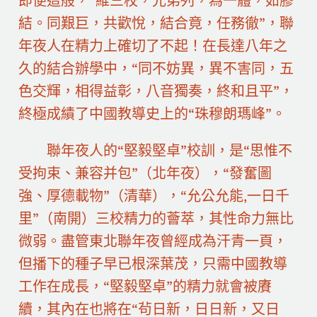
即便這般，“維三校，兄弟列，為一體，如膠
結。同艱巨，共歡悅，結合竟，任務徹”，聯
年夜人在精力上確切了不起！在長達八年之
久的結合辦學中，“同不妨異，異不害同，五
色交輝，相得益彰，八音獨奏，終和且平”，
終極成績了中國教導史上的“珠穆朗瑪峰”。
聯年夜人的“堅毅堅卓”校訓，是“思惟不
受拘束、兼容并包”（北年夜），“發奮圖
強、厚德載物”（清華），“允公允能,一日千
里”（南開）三校精力的薈萃，其性命力無比
微弱。盡管東北聯年夜曾經成為汗青一頁，
但播下的種子早已根深葉茂，只需中國教導
工作在成長，“堅毅堅卓”的精力就會被賡
續，其內在也將在“茍日新，日日新，又日