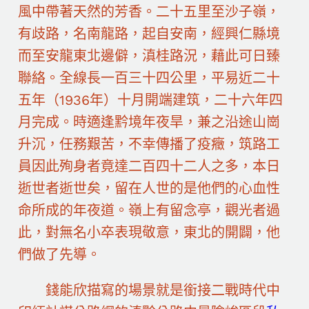
風中帶著天然的芳香。二十五里至沙子嶺，
有歧路，名南龍路，起自安南，經興仁縣境
而至安龍東北邊僻，滇桂路況，藉此可日臻
聯絡。全線長一百三十四公里，平易近二十
五年（1936年）十月開端建筑，二十六年四
月完成。時適逢黔境年夜旱，兼之沿途山崗
升沉，任務艱苦，不幸傳播了疫癥，筑路工
員因此殉身者竟達二百四十二人之多，本日
逝世者逝世矣，留在人世的是他們的心血性
命所成的年夜道。嶺上有留念亭，觀光者過
此，對無名小卒表現敬意，東北的開闢，他
們做了先導。
錢能欣描寫的場景就是銜接二戰時代中