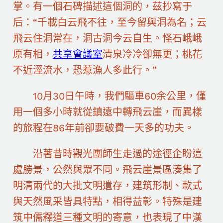
掌。有一個石碑描述這個洞的，茲抄寫于
后：“千載白云飛不往，至今留與洞為名；云
飛云住洞常在，洞古洞今云自生。怪石峨峨
原有相，
共享會議室
清泉冷冷卻無更；桃花
不近涇流水，恐惹漁人多此行。”
10月30日午時，我們驅車60余公里，僅
用一個多小時就從鎮遠中轉飛云崖，而異樣
的旅程在86年前卻要破費一天多的功夫。
沿著昔時觀光團師生走過的途徑企盼這
處勝景，公然與眾不同。飛云崖景區湊集了
明清兩代的大批文明遺存，建筑形制、款式
與天然風采皆具特點，相得益彰。特殊是建
筑中儒釋道三種文明的寄意，也表現了中漢