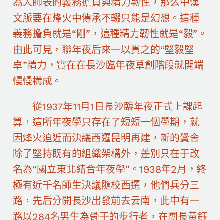
為人師表的義務擔負與精力韌性，那么中漢
文脈要在烽火中傳承不輟只能是幻想。這種
義務擔負就是“剛”，這種精力韌性就是“毅”。
由此可見，聯年夜后來一以貫之的“堅毅堅
卓”精力，實在在長沙臨年夜草創階段就開端
慢慢構成。
從1937年11月1日長沙臨年夜正式上課起
算，這所年夜學只存在了短短一個學期，就
因烽火迫近而決議西遷昆明再建，新的黌舍
除了堅持既有的組織架構外，差別只在于改
名為“國立東北結合年夜學”。1938年2月，終
極有近千名師生決議隨校西遷，他們兵分三
路，先后分開長沙出發前去云南，此中有一
路以284名男生為骨干的步行者，在團長黃鈺