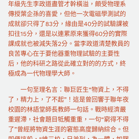
年級先生李政道盡管才幹橫溢，頗受物理系
傳授葉企孫的喜愛，但他一次電磁學測試的
成就卻只得了83分，緣由是40分的試驗課被
扣往15分，還是以連累原來獲得60分的實際
課成就也被減失落2分。當李政道清楚教員的
良苦專心在于要他器重物理試驗的主要性
后，他的科研之路從此確立對的的方式，終
極成為一代物理學大師。
一句至理名言：聯巨匠生“物資上，不得
了，精力上，了不起”！這是曾回響于聯年夜
校園的林語堂師長教師一句話。戰時經濟嚴
重遲滯，社會題目牴觸重重，一句“窮得不得
了”曾經將物資生涯的窘態高度歸納綜合。但