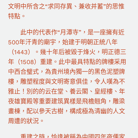
文明中所含之“求同存異、兼收并蓄”的思惟
特點。
此中的代表作“月潭寺”，是一座擁有近
500年汗青的廟宇，始建于明朝正統八年
（1443）。幾十年后被毀于烽火，明正德三
年（1508）重建。此中最具特點的牌樓采用
中西合璧式，為貴州境內獨一的黑色泥塑牌
樓，雕塑程度與文明寄意俱佳，令人嘆為不
雅止！別的的云在堂、養云閣、皇經樓、年
夜雄寶殿等重要建筑異樣是飛檐翹角，雕梁
畫棟，配以參天古樹，構成極為清幽的人文
周遭的狀況。
重建之時，恰逢被稱為中國四年夜儒家