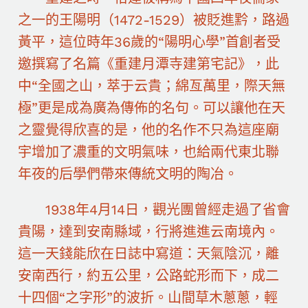
之一的王陽明（1472-1529）被貶進黔，路過
黃平，這位時年36歲的“陽明心學”首創者受
邀撰寫了名篇《重建月潭寺建第宅記》，此
中“全國之山，萃于云貴；綿亙萬里，際天無
極”更是成為廣為傳佈的名句。可以讓他在天
之靈覺得欣喜的是，他的名作不只為這座廟
宇增加了濃重的文明氣味，也給兩代東北聯
年夜的后學們帶來傳統文明的陶冶。
1938年4月14日，觀光團曾經走過了省會
貴陽，達到安南縣域，行將進進云南境內。
這一天錢能欣在日誌中寫道：天氣陰沉，離
安南西行，約五公里，公路蛇形而下，成二
十四個“之字形”的波折。山間草木蔥蔥，輕