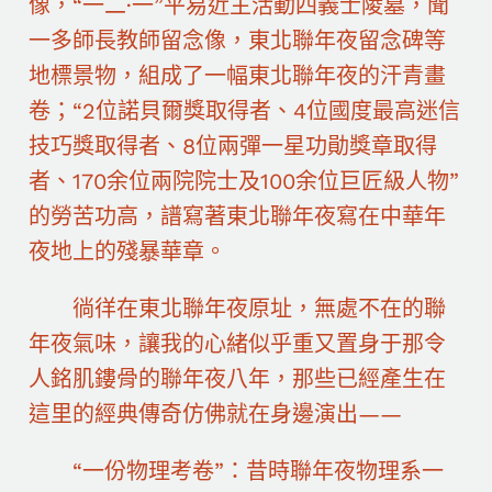
像，“一二·一”平易近主活動四義士陵墓，聞
一多師長教師留念像，東北聯年夜留念碑等
地標景物，組成了一幅東北聯年夜的汗青畫
卷；“2位諾貝爾獎取得者、4位國度最高迷信
技巧獎取得者、8位兩彈一星功勛獎章取得
者、170余位兩院院士及100余位巨匠級人物”
的勞苦功高，譜寫著東北聯年夜寫在中華年
夜地上的殘暴華章。
徜徉在東北聯年夜原址，無處不在的聯
年夜氣味，讓我的心緒似乎重又置身于那令
人銘肌鏤骨的聯年夜八年，那些已經產生在
這里的經典傳奇仿佛就在身邊演出——
“一份物理考卷”：昔時聯年夜物理系一