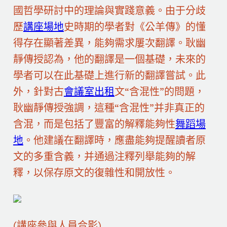
國哲學研討中的理論與實踐意義。由于分歧
歷
講座場地
史時期的學者對《公羊傳》的懂
得存在顯著差異，能夠需求屢次翻譯。耿幽
靜傳授認為，他的翻譯是一個基礎，未來的
學者可以在此基礎上進行新的翻譯嘗試。此
外，針對古
會議室出租
文“含混性”的問題，
耿幽靜傳授強調，這種“含混性”并非真正的
含混，而是包括了豐富的解釋能夠性
舞蹈場
地
。他建議在翻譯時，應盡能夠提醒讀者原
文的多重含義，并通過注釋列舉能夠的解
釋，以保存原文的復雜性和開放性。
(講座參與人員合影)