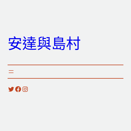
跳
至
主
要
安達與島村
內
容
X
Facebook
Instagram