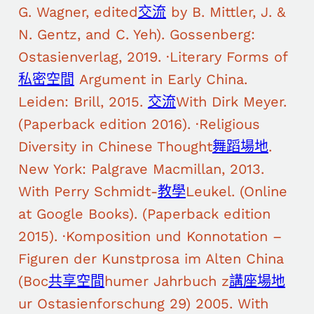
G. Wagner, edited
交流
by B. Mittler, J. &
N. Gentz, and C. Yeh). Gossenberg:
Ostasienverlag, 2019. ·Literary Forms of
私密空間
Argument in Early China.
Leiden: Brill, 2015.
交流
With Dirk Meyer.
(Paperback edition 2016). ·Religious
Diversity in Chinese Thought
舞蹈場地
.
New York: Palgrave Macmillan, 2013.
With Perry Schmidt-
教學
Leukel. (Online
at Google Books). (Paperback edition
2015). ·Komposition und Konnotation –
Figuren der Kunstprosa im Alten China
(Boc
共享空間
humer Jahrbuch z
講座場地
ur Ostasienforschung 29) 2005. With