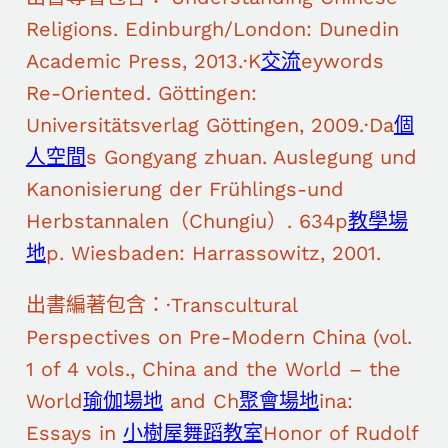
Religions. Edinburgh/London: Dunedin
Academic Press, 2013.·K
交流
eywords
Re-Oriented. Göttingen:
Universitätsverlag Göttingen, 2009.·Da
個
人空間
s Gongyang zhuan. Auslegung und
Kanonisierung der Frühlings-und
Herbstannalen（Chungiu）. 634p
教學場
地
p. Wiesbaden: Harrassowitz, 2001.
出書編著包含：·Transcultural
Perspectives on Pre-Modern China (vol.
1 of 4 vols., China and the World – the
World
瑜伽場地
and Ch
聚會場地
ina:
Essays in
小樹屋
舞蹈教室
Honor of Rudolf