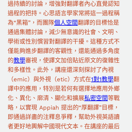
過持續的討論，增強對翻譯者內心直覺認知
過程的把持。心思語言學家常將這一過程稱
為“黑箱”，而團隊
個人空間
翻譯的目標恰是
通過集體討論，減少無意識的社會、文明、
學術或性別慣習對翻譯的干擾。這種方式不
僅能夠進步翻譯的客觀性，還能通過多角度
的
教學
審視，使譯文加倍貼近原文的復雜性
和多樣性。此外，講座還深刻探討了內視
（emic）與外視（etic）方式在
1對1教學
翻
譯中的應用，特別是若何有選擇地應用外鄉
化、異化、廓清、顯化和擴展
私密空間
等戰
略，以實現 Appiah 提出的“厚翻譯”目標，
即通過詳盡的注釋息爭釋，幫助外視英語讀
者更好地輿解中國現代文本。在講座的最后