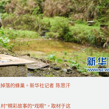
掉落的蜂巢。新华社记者 陈思汗
”精彩故事的“戏眼”。取材于这