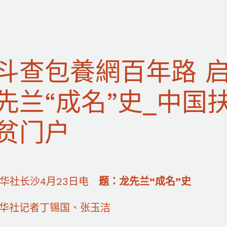
斗查包養網百年路 
先兰“成名”史_中国
贫门户
社长沙4月23日电
题：龙先兰“成名”史
社记者丁锡国、张玉洁