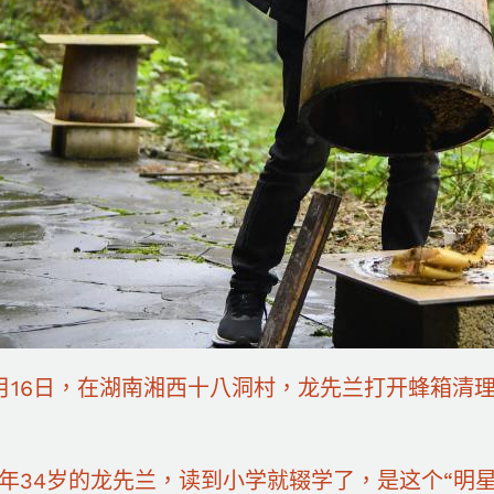
6日，在湖南湘西十八洞村，龙先兰打开蜂箱清理
4岁的龙先兰，读到小学就辍学了，是这个“明星村