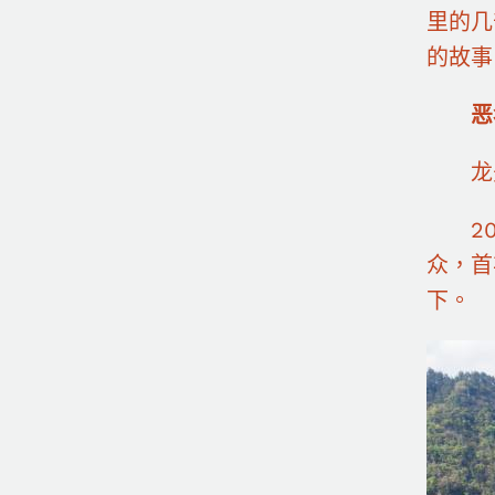
里的几
的故事
恶
龙先
201
众，首
下。