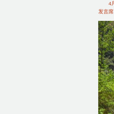
4月1
发言席