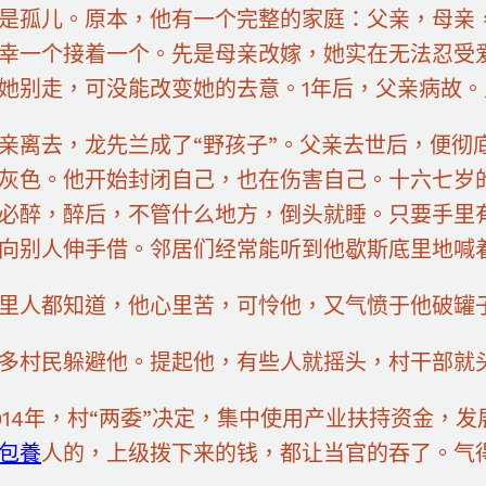
孤儿。原本，他有一个完整的家庭：父亲，母亲，
幸一个接着一个。先是母亲改嫁，她实在无法忍受
她别走，可没能改变她的去意。1年后，父亲病故。
去，龙先兰成了“野孩子”。父亲去世后，便彻
灰色。他开始封闭自己，也在伤害自己。十六七岁
必醉，醉后，不管什么地方，倒头就睡。只要手里
向别人伸手借。邻居们经常能听到他歇斯底里地喊
人都知道，他心里苦，可怜他，又气愤于他破罐
村民躲避他。提起他，有些人就摇头，村干部就
4年，村“两委”决定，集中使用产业扶持资金，发
包養
人的，上级拨下来的钱，都让当官的吞了。气