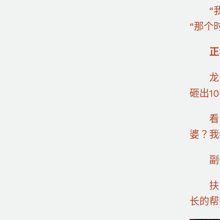
“我怕
“那个
正
龙先
砸出1
看了
婆？我
副省
扶贫队
长的帮