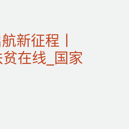
启航新征程丨
扶贫在线_国家