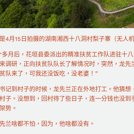
月15日拍摄的湖南湘西十八洞村梨子寨（无人机
月后，花垣县委派出的精准扶贫工作队进驻十八
来调研，正向扶贫队队长了解情况时，突然，龙先
贫队来了，可我还没饭吃，没老婆！”
记到村子的时候，龙先兰正在外地打工。他猜想，
村子。没想到，回村待了些日子，连一分钱也没到
架势。
兰啥都不怕，因为，他啥都没有。