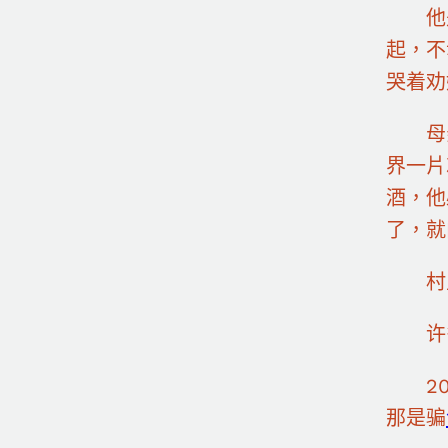
他是
起，不
哭着劝
母亲离
界一片
酒，他
了，就
村里
许多
201
那是骗