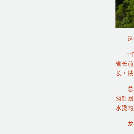
这是4
1个多
省长前
长，扶
总书
匆赶回
水烫的
龙先