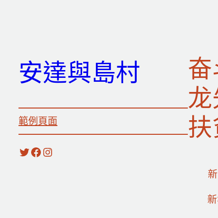
跳
至
主
要
奋
安達與島村
內
容
龙
扶
範例頁面
X
Facebook
Instagram
新华
新华