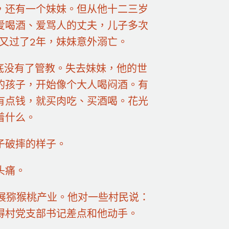
还有一个妹妹。但从他十二三岁
爱喝酒、爱骂人的丈夫，儿子多次
又过了2年，妹妹意外溺亡。
底没有了管教。失去妹妹，他的世
的孩子，开始像个大人喝闷酒。有
有点钱，就买肉吃、买酒喝。花光
着什么。
子破摔的样子。
头痛。
展猕猴桃产业。他对一些村民说：
得村党支部书记差点和他动手。