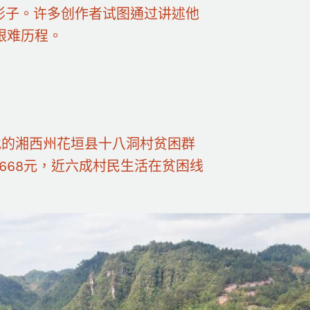
影子。许多创作者试图通过讲述他
艰难历程。
地的湘西州花垣县十八洞村贫困群
668元，近六成村民生活在贫困线