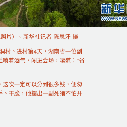
照片）。新华社记者 陈思汗 摄
洞村。进村第4天，湖南省一位副
兰喷着酒气，闯进会场，嚷道：“省
这次一定可以分到很多钱，便匆
手。干脆，他摆出一副死猪不怕开