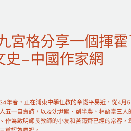
九宮格分享一個揮霍
文史–中國作家網
934年春，正在浦東中學任教的章鐵平易近，從4月
人五十自壽詩，以及沈尹默、劉半農、林語堂三人
。作為啟明師長教師的小友和苦雨齋已經的常客，章
三首認為慶祝。