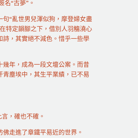
簽名“古夢”。
一句“亂世男兒渾似狗，摩登婦女盡
能在特定韻腳之下，借別人羽觴澆心
和詩，其實絕不減色。惜乎一些學
十幾年，成為一段文壇公案。而昔
汗青塵埃中，其生平業績，已不易
此言，確也不確。
仿佛走進了章鐵平易近的世界。