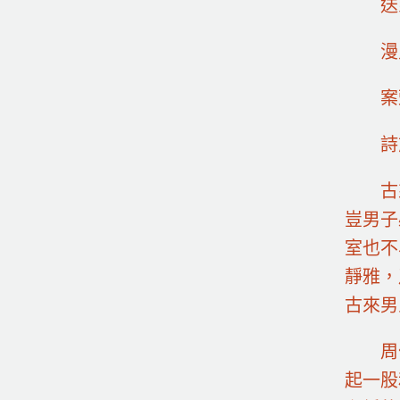
送
漫
案
詩
古
豈男子
室也不
靜雅，
古來男
周
起一股