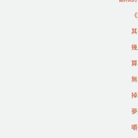
《
其
幾
算
無
掉
夢
嚼