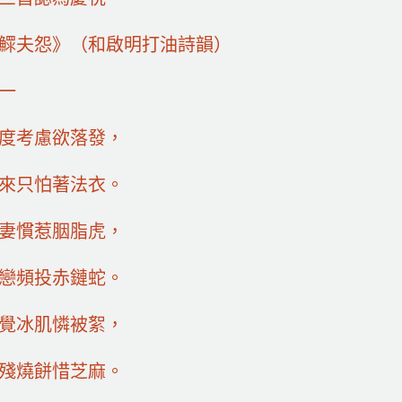
鰥夫怨》（和啟明打油詩韻）
一
度考慮欲落發，
來只怕著法衣。
妻慣惹胭脂虎，
戀頻投赤鏈蛇。
覺冰肌憐被絮，
殘燒餅惜芝麻。