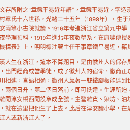
文存所附之“章鐵平易近年譜”，章鐵平易近，字造
村章氏十六世孫，光緒二十五年（1899年），生于
安兩等小書院就讀。1916年考進浙江省立第九中學（
夜學理預科，1919年進北年夜數學系。在康嘯傳
機構表》上，明明標注著主任干事章鐵平易近，籍貫
溪人生在浙江，這本不算題目，是由徽州人的保存
，出門經商或當學徒，成了徽州人的宿命，徽商正
川相連，言語相通，徽州人靠著一雙鐵腳板能達到
，兩個日升、第二個日落前，即可抵達。生涯所迫
離開淳安橋西開設章成全號，主營雜貨、染坊、油
，就在這里把他生了上去。此后在淳安讀小學，在
江人或新浙江人了。