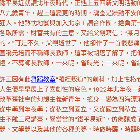
鐵平易近就讀北年夜時代，正遇上五四新文明活動
八九歲青年，趕上這變更的時期，魂靈是躁動不安
狂人。他熱忱地餐與加入北京工讀合作團，擔負第
各取所需、財富共有的主意。又給父親寫信：“某
的。”可是不久，父親逝世了，他卻作了一首很悲
直稱元培而不稱師長教師，這事被胡適了解了，把
禮。不寫師長教師，一來呢，省時光；二來呢，省
許正因有此
舞蹈教室
“離經叛道”的前科，加上性格
人生便早早展上了喜劇性的底色。1922年北年夜
改革舊社會的幻想主義新青年，搖身一變為四海漂蕩
從中學到年夜學；從私立到國立，又從國立到私立
生不離三尺講臺，響當當的“鐵平易近”，仿佛釀成
夢、文學夢以及其他的各種美夢，時做時醒，時醒