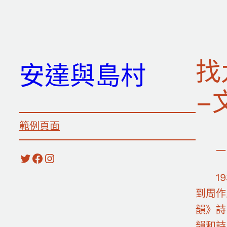
跳
至
主
要
找
安達與島村
內
容
–
範例頁面
一
X
Facebook
Instagram
1
到周作
韻》詩
韻和詩