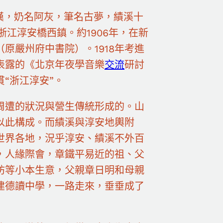
漢，奶名阿灰，筆名古夢，績溪十
浙江淳安橋西鎮。約1906年，在新
原嚴州府中書院）。1918年考進
授表露的《北京年夜學音樂
交流
研討
“浙江淳安”。
周遭的狀況與營生傳統形成的。山
以此構成。而績溪與淳安地輿附
世界各地，況乎淳安、績溪不外百
，人緣際會，章鐵平易近的祖、父
坊等小本生意，父親章日明和母親
建德讀中學，一路走來，垂垂成了