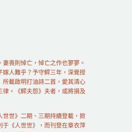
。妻喪則悼亡，悼亡之作也寥寥。
子嫁人難乎？予守鰥三年，深覺授
》所載啟明打油詩二首，愛其清心
三律。《鰥夫怨》夫者，或將損及
人世世》二期、三期持續登載，掀
刊于《人世世》，而刊登在章衣萍