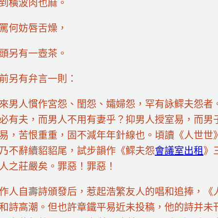
到橫波肉也麻。
罵何妨唇舌燥，
頭另有一壺茶。
前另有弁言一則：
來男人慣作宮怨、閨怨、孀婦怨，罕有詠鰥夫怨者
必有夫，而男人不用有妻乎？抑男人授室易，而男
易，苦恨重重，固不減年年針線也。頃讀《人世世
乃不辭續貂貂尾，試步韻作《鰥夫怨
會議室出租
》
人之莊嚴矣。罪惡！罪惡！
作人自壽詩頒發后，惹起浩繁友人的唱和追捧，《
和詩高潮。但也許章鐵平易近未投稿，他的詩并未