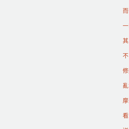
而
一
其
不
修
亂
摩
看