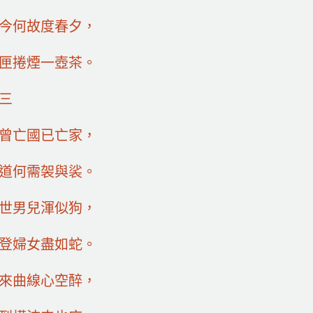
今何故度春夕，
匣捲煙一壺茶。
三
曾亡國已亡家，
道何需袈與裟。
世男兒渾似狗，
登婦女盡如蛇。
來曲線心空醉，