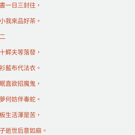
書一日三封往，
小我來品好茶。
二
十鰥夫等落發，
衫藍布代法衣。
眠直欲招魔鬼，
夢何妨伴毒蛇。
板生活渾是苦，
子逝世后意如麻。