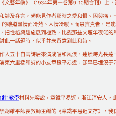
《文藝年齡》（1934年第一卷第9-10期合刊）上，
和詩及弁言，頗能見作者那時之愛和恨、困與痛，
，的確道盡情面冷熱、人情冷暖。而最寶貴者，是
，把性格興趣施展到極致，比擬那些文壇年夜佬的
討此一話題時，似乎并未留意到此和詩。
作人五十自壽詩后來演成唱和風浪，連續時光長達
浦東六里橋和詩的小友章鐵平易近，卻早已埋沒于
1對1教學
材料先容說，章鐵平易近，浙江淳安人。
讀胡維平師長教師主編的《章鐵平易近文存》，我