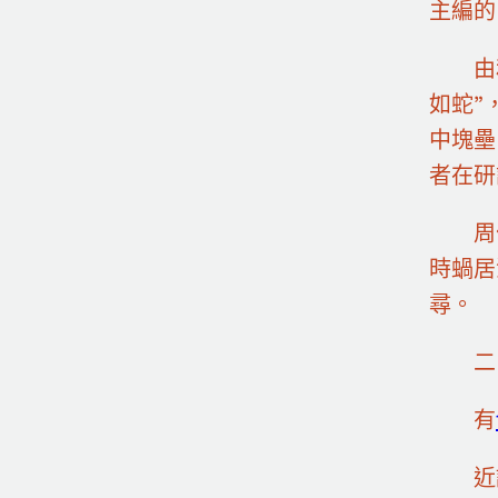
主編的
由
如蛇”
中塊壘
者在研
周
時蝸居
尋。
二
有
近