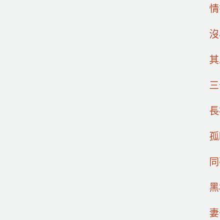
情
沒
其
三
長
孤
同
黑
妻