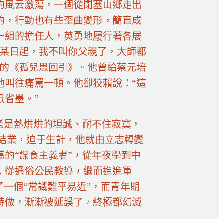
的風云激蕩，一個從閉塞山鄉走出
的，行動也有些歪曲變形，簡直成
一組的擔任人，英勇地履行著各展
月某日起，我不叫你父親了，大師都
痛的《孤兒思回引》。他曾給蔡元培
他叫往痛罵一頓。他卻狡賴說：“這
紙省墨。”
老是熱烘烘的坦誠、耐不住寂寞，
一結業，迫于生計，他就由立志轉變
的“謀食主義者”，從年夜學到中
；從通俗公民教導，繼而進進軍
了一個“常識難平易近”，而青年期
時做，漸漸被延誤了，終極都幻滅