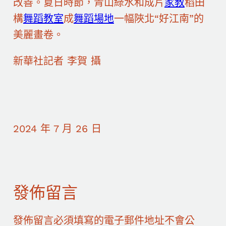
改善。夏日時節，青山綠水和成片
家教
稻田
構
舞蹈教室
成
舞蹈場地
一幅陜北“好江南”的
美麗畫卷。
新華社記者 李賀 攝
2024 年 7 月 26 日
發佈留言
發佈留言必須填寫的電子郵件地址不會公