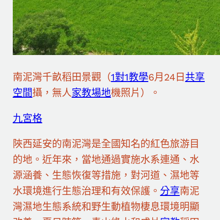
南泥灣千畝稻田景觀（
1對1教學
6月24日
共享
空間
攝，無人
家教場地
機照片）。
九宮格
陜西延安的南泥灣是全國知名的紅色旅游目
的地。近年來，當地通過實施水系連通、水
源涵養、生態恢復等措施，對河道、濕地等
水環境進行生態治理和有效保護。
分享
南泥
灣濕地生態系統和野生動植物棲息環境明顯