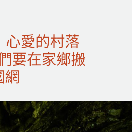
丨心愛的村落
他們要在家鄉搬
國網