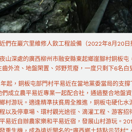
近們在巖穴里維修人飲工程設備（2022年8月20日
夜山深處的廣西柳州市融安縣東起鄉崖腳村銅板屯，
生齒外流、地盤閑置、郊野荒廢，一度只剩下6名白
12年起，銅板屯部門村平易近在當地黨委當局的支撐
他們成立農平易近專業一起配合社，通過整合地盤
鄉村游玩。適逢精準扶貧周全推進，銅板屯硬化水
程以及停車場、環村觀光途徑、滴灌工程、游客招
平易近自辦農家樂和平易近宿，發展山村游玩。20
發重生機，成為遠近聞名的“廣西鄉土特點示范村”