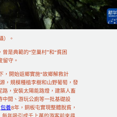
攝）。
曾是典範的“空巢村”和“貧困
叟留守。
下，開始返鄉實施“故鄉解救計
資源，規模種植李樹和山野葡萄，發
泥路，安裝太陽能路燈，建築人畜
待中間、游玩公廁等一批基礎設
1
包養
8年，銅板屯實現整體脫貧，
，每年吸引成千上萬的游客前來尋