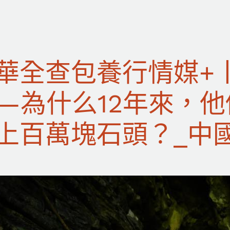
華全查包養行情媒+
—為什么12年來，
上百萬塊石頭？_中