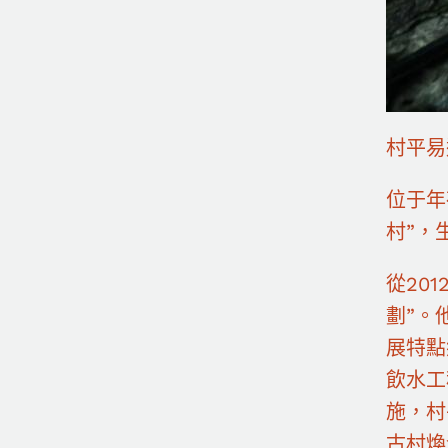
村平易
位于年
村”，
從20
劃”。
展特點
飲水工
施，村
古村煥