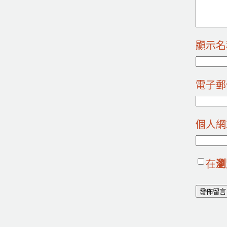
顯示
電子
個人網
在
瀏