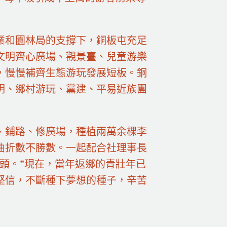
業和園林局的支撐下，銅板屯充足
文明齊心廣場、觀景臺、兒童游樂
，慢慢補齊生態游玩發展短板。銅
明、鄉村游玩、黨建、平易近族團
、鋪路、修廣場，種植兩萬余棵李
曲折數不勝數。一起配合社理事長
頭。”現在，當年返鄉的青壯年已
堅信，不斷種下夢想的種子，辛苦