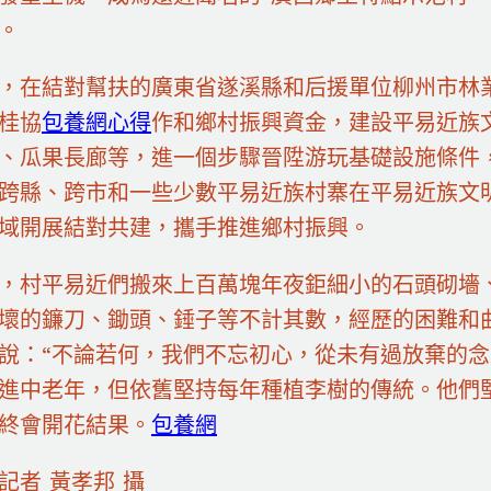
。
，在結對幫扶的廣東省遂溪縣和后援單位柳州市林
桂協
包養網心得
作和鄉村振興資金，建設平易近族
、瓜果長廊等，進一個步驟晉陞游玩基礎設施條件
跨縣、跨市和一些少數平易近族村寨在平易近族文
域開展結對共建，攜手推進鄉村振興。
來，村平易近們搬來上百萬塊年夜鉅細小的石頭砌墻
壞的鐮刀、鋤頭、錘子等不計其數，經歷的困難和
說：“不論若何，我們不忘初心，從未有過放棄的念
進中老年，但依舊堅持每年種植李樹的傳統。他們
終會開花結果。
包養網
記者 黃孝邦 攝