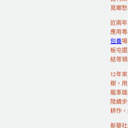
覓鄉愁
近兩年
應用粵
包養
場
板屯還
結等領
12年
樹，用
龍革雄
陸續步
耕作，
新華社