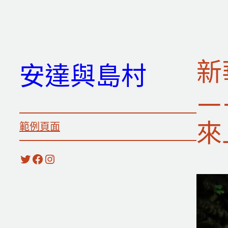
跳
至
主
要
新
安達與島村
內
容
—
來
範例頁面
X
Facebook
Instagram