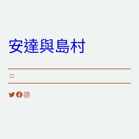
跳
至
主
要
安達與島村
內
容
X
Facebook
Instagram