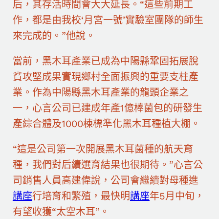
后，其存活時間會大大延長。“這些前期工
作，都是由我校‘月宮一號’實驗室團隊的師生
來完成的。”他說。
當前，黑木耳產業已成為中陽縣鞏固拓展脫
貧攻堅成果實現鄉村全面振興的重要支柱產
業。作為中陽縣黑木耳產業的龍頭企業之
一，心言公司已建成年產1億棒菌包的研發生
產綜合體及1000棟標準化黑木耳種植大棚。
“這是公司第一次開展黑木耳菌種的航天育
種，我們對后續選育結果也很期待。”心言公
司銷售人員高建偉說，公司會繼續對母種進
講座
行培育和繁殖，最快明
講座
年5月中旬，
有望收獲“太空木耳”。