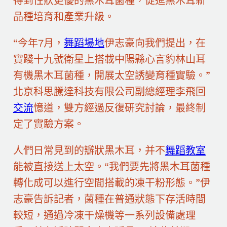
得到性狀更優的黑木耳菌種，促進黑木耳新
品種培育和產業升級。
“今年7月，
舞蹈場地
伊志豪向我們提出，在
實踐十九號衛星上搭載中陽縣心言豹林山耳
有機黑木耳菌種，開展太空誘變育種實驗。”
北京科思騰達科技有限公司副總經理李飛回
交流
憶道，雙方經過反復研究討論，最終制
定了實驗方案。
人們日常見到的瓣狀黑木耳，并不
舞蹈教室
能被直接送上太空。“我們要先將黑木耳菌種
轉化成可以進行空間搭載的凍干粉形態。”伊
志豪告訴記者，菌種在普通狀態下存活時間
較短，通過冷凍干燥機等一系列設備處理