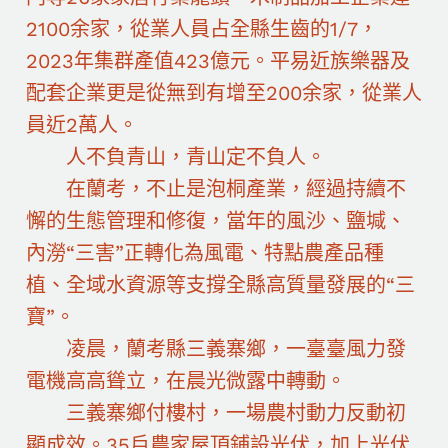
2100余家，從業人員占全縣生齒的1/7，
2023年集群產值423億元。平易近族樂器及
配套企業更是從無到有增至200余家，從業人
員近2萬人。
人不負青山，青山定不負人。
在蘭考，不止是泡桐產業，經過持續不
懈的生態管理和修復，當年的風沙、鹽堿、
內澇“三害”正轉化為風電、特點農產品種
植、全域水資源等支撐全縣高質量發展的“三
寶”。
凌晨，蘭考縣三義寨鄉，一臺臺風力發
電機高高聳立，在晨光微露中轉動。
三義寨鄉付樓村，一場農村動力反動初
顯成效。35戶農家屋頂鋪設光伏，加上光伏