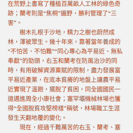
在荒野上書寫了種植百萬畝人工林的綠色奇
跡；蘭考則是“焦桐”遍野，勝利管理了“三
害”。
樹木扎根于沙地，精力之樹也蔚然成
林，澤被眾生。幾十年來，靠著當年養成的
“不怕苦、不怕難”“同心專心為平易近、無私
奉獻”的勁頭，右玉和蘭考在防風治沙的同
時，有用破解資源稟賦的限制，盡力發展富
平易近產業，在底本貧瘠的地盤上讓農平易
近實現了溫飽，擺脫了貧困，同全國國民一
道邁進周全小康社會；塞罕壩機械林場也獲
得“全國脫貧攻堅榜樣”稱號，林場職工生涯
發生天翻地覆的變化。
現在，經過千難萬苦的右玉、蘭考、塞