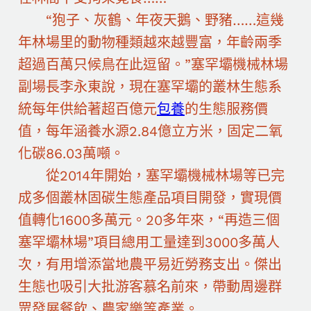
“狍子、灰鶴、年夜天鵝、野豬……這幾
年林場里的動物種類越來越豐富，年齡兩季
超過百萬只候鳥在此逗留。”塞罕壩機械林場
副場長李永東說，現在塞罕壩的叢林生態系
統每年供給著超百億元
包養
的生態服務價
值，每年涵養水源2.84億立方米，固定二氧
化碳86.03萬噸。
從2014年開始，塞罕壩機械林場等已完
成多個叢林固碳生態產品項目開發，實現價
值轉化1600多萬元。20多年來，“再造三個
塞罕壩林場”項目總用工量達到3000多萬人
次，有用增添當地農平易近勞務支出。傑出
生態也吸引大批游客慕名前來，帶動周邊群
眾發展餐飲、農家樂等產業。