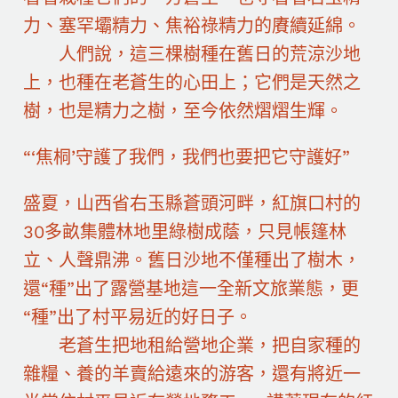
力、塞罕壩精力、焦裕祿精力的賡續延綿。
人們說，這三棵樹種在舊日的荒涼沙地
上，也種在老蒼生的心田上；它們是天然之
樹，也是精力之樹，至今依然熠熠生輝。
“‘焦桐’守護了我們，我們也要把它守護好”
盛夏，山西省右玉縣蒼頭河畔，紅旗口村的
30多畝集體林地里綠樹成蔭，只見帳篷林
立、人聲鼎沸。舊日沙地不僅種出了樹木，
還“種”出了露營基地這一全新文旅業態，更
“種”出了村平易近的好日子。
老蒼生把地租給營地企業，把自家種的
雜糧、養的羊賣給遠來的游客，還有將近一