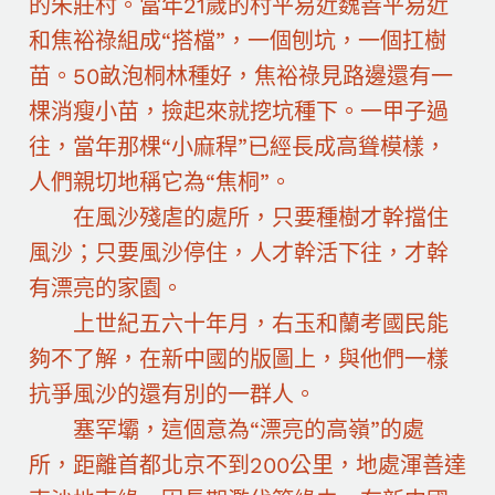
的朱莊村。當年21歲的村平易近魏善平易近
和焦裕祿組成“搭檔”，一個刨坑，一個扛樹
苗。50畝泡桐林種好，焦裕祿見路邊還有一
棵消瘦小苗，撿起來就挖坑種下。一甲子過
往，當年那棵“小麻稈”已經長成高聳模樣，
人們親切地稱它為“焦桐”。
在風沙殘虐的處所，只要種樹才幹擋住
風沙；只要風沙停住，人才幹活下往，才幹
有漂亮的家園。
上世紀五六十年月，右玉和蘭考國民能
夠不了解，在新中國的版圖上，與他們一樣
抗爭風沙的還有別的一群人。
塞罕壩，這個意為“漂亮的高嶺”的處
所，距離首都北京不到200公里，地處渾善達