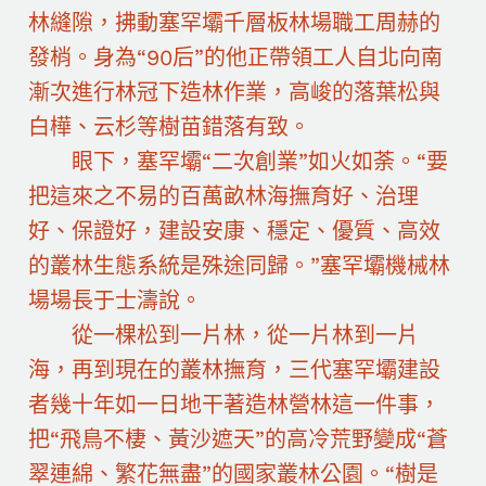
林縫隙，拂動塞罕壩千層板林場職工周赫的
發梢。身為“90后”的他正帶領工人自北向南
漸次進行林冠下造林作業，高峻的落葉松與
白樺、云杉等樹苗錯落有致。
眼下，塞罕壩“二次創業”如火如荼。“要
把這來之不易的百萬畝林海撫育好、治理
好、保證好，建設安康、穩定、優質、高效
的叢林生態系統是殊途同歸。”塞罕壩機械林
場場長于士濤說。
從一棵松到一片林，從一片林到一片
海，再到現在的叢林撫育，三代塞罕壩建設
者幾十年如一日地干著造林營林這一件事，
把“飛鳥不棲、黃沙遮天”的高冷荒野變成“蒼
翠連綿、繁花無盡”的國家叢林公園。“樹是