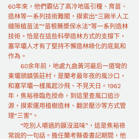
60年來，他們霸佔了高冷地區引種、育苗、
造林等一系列技術難關，摸索出“三鍬半人工
縫隙植苗法”“苗根蘸漿保水法”等一系列造林
技術。恰是在這些科學造林方式的支撐下，
塞罕壩人才有了堅持不懈造林綠化的底氣和
作為。
60余年前，地處九曲黃河最后一道彎的
東壩頭鎮張莊村，是蘭考最年夜的風沙口，
和塞罕壩一樣風起沙飛、不見天日。1962
年，焦裕祿臨危授命，到這里查風口追沙
源，摸索運用植樹造林、翻淤壓沙等方式管
理“三害”。
“吃別人嚼過的饃沒滋味”，這是焦裕祿
常說的一句話。擔任蘭考縣委書記期間，他