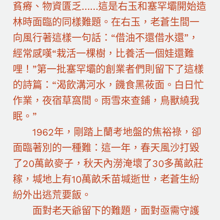
貧瘠、物資匱乏……這是右玉和塞罕壩開始造
林時面臨的同樣難題。在右玉，老蒼生間一
向風行著這樣一句話：“借油不還借水還”，
經常感嘆“栽活一棵樹，比養活一個娃還難
哩！”第一批塞罕壩的創業者們則留下了這樣
的詩篇：“渴飲溝河水，饑食黑莜面。白日忙
作業，夜宿草窩間。雨雪來查鋪，鳥獸繞我
眠。”
1962年，剛踏上蘭考地盤的焦裕祿，卻
面臨著別的一種難：這一年，春天風沙打毀
了20萬畝麥子，秋天內澇淹壞了30多萬畝莊
稼，堿地上有10萬畝禾苗堿逝世，老蒼生紛
紛外出逃荒要飯。
面對老天爺留下的難題，面對亟需守護