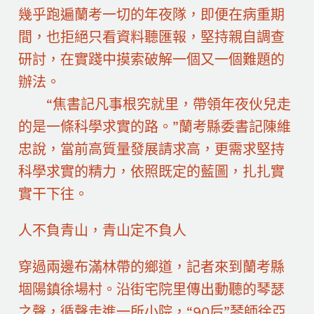
幾乎跑遍蘭考一切的年夜隊，即便在病重期
間，也拒絕只看資料聽匯報，堅持親自調查
研討，在實踐中摸索破解一個又一個難題的
辦法。
“焦書記凡事根究就里，帶領年夜伙兒走
的是一條科學求實的路。”蘭考縣委書記陳維
忠說，當前高質量發展請求高，更需求堅持
科學求實的精力，依照既定的藍圖，扎扎實
實干下往。
人不負青山，青山定不負人
穿過兩邊布滿林帶的鄉道，記者來到蘭考縣
堌陽鎮徐場村。沿街宅院里傳出動聽的琴瑟
之聲，循聲走進一所小院，“90后”琴師徐亞