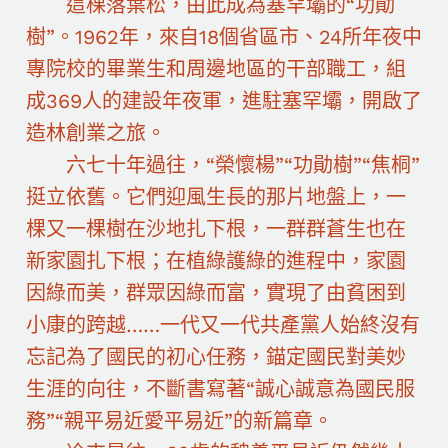
這棵落葉松，由此成為塞罕壩的“功勛
樹”。1962年，來自18個省區市、24所年夜中
專院校的畢業生和周邊地區的干部職工，組
成369人的建設年夜軍，進駐塞罕壩，開啟了
造林創業之旅。
六七十年過往，“榮懷楊”“功勛樹”“焦桐”
挺立依舊。它們迎風生長的那片地盤上，一
棵又一棵樹在沙地扎下根，一群群蒼生也在
新家園扎下根；在植綠護綠的進程中，家園
因綠而美，群眾因綠而富，實現了由貧困到
小康的跨越……一代又一代共產黨人始終沒有
忘記為了國民的初心任務，錨定國民對美妙
生涯的向往，不斷書寫著“誠心誠意為國民服
務”“親平易近愛平易近”的新篇章。