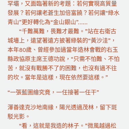
罕壩，又面臨著新的考題：若何實現高質量
發展？若何讓老蒼生加倍富饒？若何讓“綠水
青山”更好轉化為“金山銀山”……
“千難萬難，畏難才最難。”站在右衛古
城墻上，遠望著遠方披著綠裝的“黃沙洼”，
本年80歲、曾經參加過當年造林會戰的右玉
縣政協原主席王德功說，“只需不怕難、不怕
苦，就沒有戰勝不了的困難，也沒有過不往
的坎。當年是這樣，現在依然要這樣。”
“一張藍圖繪究竟，一任接著一任干”
渾善達克沙地南緣，陽光透過茂林，留下斑
駁光影。
“看，這就是我造的林子。”微風越過松