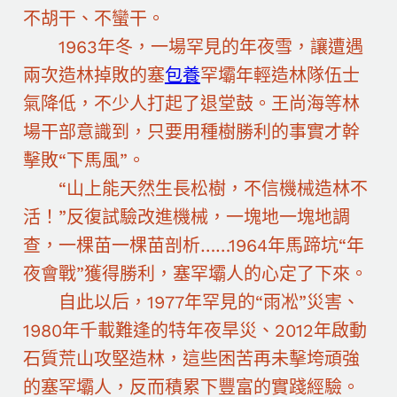
不胡干、不蠻干。
1963年冬，一場罕見的年夜雪，讓遭遇
兩次造林掉敗的塞
包養
罕壩年輕造林隊伍士
氣降低，不少人打起了退堂鼓。王尚海等林
場干部意識到，只要用種樹勝利的事實才幹
擊敗“下馬風”。
“山上能天然生長松樹，不信機械造林不
活！”反復試驗改進機械，一塊地一塊地調
查，一棵苗一棵苗剖析……1964年馬蹄坑“年
夜會戰”獲得勝利，塞罕壩人的心定了下來。
自此以后，1977年罕見的“雨凇”災害、
1980年千載難逢的特年夜旱災、2012年啟動
石質荒山攻堅造林，這些困苦再未擊垮頑強
的塞罕壩人，反而積累下豐富的實踐經驗。