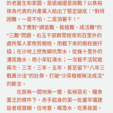
的老蒼生和家園，是退縮還是挑戰？以焦裕
祿為代表的共產黨人給出了堅定謎底：“對待
困難，一是不怕，二是頂著干！”
為了應對“調苗難、栽植難、成活難”的
“三難”問題，右玉干部群眾經常到百里外的
處所幫人家修剪樹枝，用截下來的樹枝做扦
插；在沙地上挖魚鱗坑聚水，從幾十里外的
溝底擔水，用小茶缸澆水；一次栽不活就栽
兩次、三次，三年、五年，甚至留下“八年三
戰黃沙洼”的壯舉，打破“沙梁植樹無法成活”
的斷言。
在房無一間地無一壟、氣候惡劣、糧食
匱乏的條件下，赤手起身的第一批塞罕壩建
設者搭窩棚、住地窨，喝雪水、吃黑莜面。