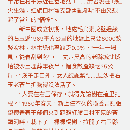
半常住村平易近在營地務工……講著現在的紅
火生涯，紅旗口村黨支部書記郝明不由又想
起了當年的“恓惶”。
新中國成立初期，地處毛烏素戈壁邊緣
的右玉縣1969平方公里的地盤上只要8000畝
殘次林，林木綠化率缺乏0.3%。“一年一場
風，從春刮到冬”，三丈六尺高的老縣城北城
墻被沙土埋葬年夜半，糧食畝產缺乏25公
斤，“漢子走口外，女人譏諷菜”……風沙把右
玉老蒼生折騰得沒法活了。
“人要在右玉保存，就得先讓樹在這里扎
根。”1950年春天，新上任不久的縣委書記張
榮懷帶著干部們來到距離紅旗口村不遠的蒼
頭河畔，栽下了一棵棵楊樹，拉開了右玉縣