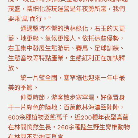
茂盛，精細化游玩運營是年夜勢所趨，我們
要乘‘風’而行。”
通過堅持不懈的造林綠化，右玉的天更
藍、地更綠、氣候更惱人。依托這些優勢，
右玉集中發展生態游玩、賽馬、足球訓練、
生態畜牧等特點產業，生態紅利正在加快釋
放。
統一片藍全國，塞罕壩也迎來一年中最
美的季節。
仲夏時節，游客散步塞罕壩，好像置身
于一片綠色的陸地：百萬畝林海濤聲陣陣，
600余種植物姿態萬千，近200種年夜型真菌
在林間悄然生長，260余種陸生野生脊椎動物
在林間不受拘束覓食……