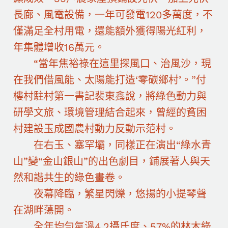
長廊、風電設備，一年可發電120多萬度，不
僅滿足全村用電，還能額外獲得陽光紅利，
年集體增收16萬元。
“當年焦裕祿在這里探風口、治風沙，現
在我們借風能、太陽能打造‘零碳鄉村’。”付
樓村駐村第一書記裴東鑫說，將綠色動力與
研學文旅、環境管理結合起來，曾經的貧困
村建設玉成國農村動力反動示范村。
在右玉、塞罕壩，同樣正在演出“綠水青
山”變“金山銀山”的出色劇目，鋪展著人與天
然和諧共生的綠色畫卷。
夜幕降臨，繁星閃爍，悠揚的小提琴聲
在湖畔蕩開。
全年均勻氣溫4.2攝氏度、57%的林木綠