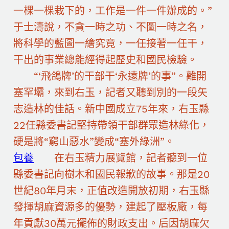
一棵一棵栽下的，工作是一件一件辦成的。”
于士濤說，不貪一時之功、不圖一時之名，
將科學的藍圖一繪究竟，一任接著一任干，
干出的事業總能經得起歷史和國民檢驗。
“‘飛鴿牌’的干部干‘永遠牌’的事”。離開
塞罕壩，來到右玉，記者又聽到別的一段矢
志造林的佳話。新中國成立75年來，右玉縣
22任縣委書記堅持帶領干部群眾造林綠化，
硬是將“窮山惡水”變成“塞外綠洲”。
包養
在右玉精力展覽館，記者聽到一位
縣委書記向樹木和國民報歉的故事。那是20
世紀80年月末，正值改造開放初期，右玉縣
發揮胡麻資源多的優勢，建起了壓板廠，每
年貢獻30萬元擺佈的財政支出。后因胡麻欠