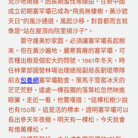
克沙地南緣。因長期濫伐等緣由，在新中國
成立初期塞罕壩已成為“飛鳥無棲樹，黃沙遮
天日”的風沙通道，風起沙移，對首都而言就
像是“站在屋頂向院里揚沙子”。
要守護美妙家園，必須讓塞罕壩長起樹
來。但在黃沙遍地、嚴寒貧瘠的塞罕壩，可
否種出樹是個宏大的問號。1961年冬天，時
任林業部國營林場治理總局副局長劉琨帶隊
前去
包養網
塞罕壩勘查。策馬于雪窖冰天的
茫茫荒野，遠處一棵孤獨的落葉松忽然映進
眼簾，走近一看，他驚嘆道：“這棵松樹少說
也有150年。這是活的標本，證明塞罕壩可以
長出參天年夜樹。明天有一棵松，今天就會
有億萬棵松。”