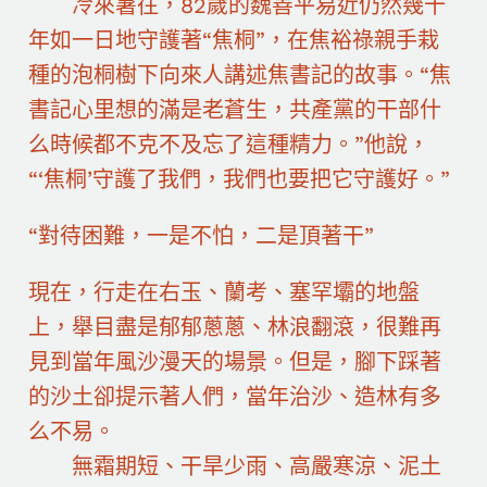
冷來暑往，82歲的魏善平易近仍然幾十
年如一日地守護著“焦桐”，在焦裕祿親手栽
種的泡桐樹下向來人講述焦書記的故事。“焦
書記心里想的滿是老蒼生，共產黨的干部什
么時候都不克不及忘了這種精力。”他說，
“‘焦桐’守護了我們，我們也要把它守護好。”
“對待困難，一是不怕，二是頂著干”
現在，行走在右玉、蘭考、塞罕壩的地盤
上，舉目盡是郁郁蔥蔥、林浪翻滾，很難再
見到當年風沙漫天的場景。但是，腳下踩著
的沙土卻提示著人們，當年治沙、造林有多
么不易。
無霜期短、干旱少雨、高嚴寒涼、泥土