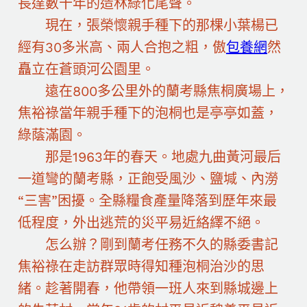
長達數十年的造林綠化尾聲。
現在，張榮懷親手種下的那棵小葉楊已
經有30多米高、兩人合抱之粗，傲
包養網
然
矗立在蒼頭河公園里。
遠在800多公里外的蘭考縣焦桐廣場上，
焦裕祿當年親手種下的泡桐也是亭亭如蓋，
綠蔭滿園。
那是1963年的春天。地處九曲黃河最后
一道彎的蘭考縣，正飽受風沙、鹽堿、內澇
“三害”困擾。全縣糧食產量降落到歷年來最
低程度，外出逃荒的災平易近絡繹不絕。
怎么辦？剛到蘭考任務不久的縣委書記
焦裕祿在走訪群眾時得知種泡桐治沙的思
緒。趁著開春，他帶領一班人來到縣城邊上