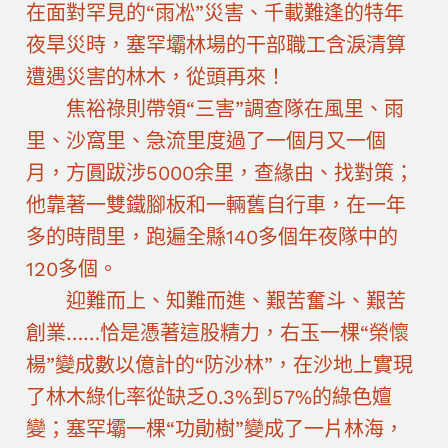
在面對罕見的“雨凇”災害、千載難逢的特年
夜旱災時，塞罕壩林場的干部職工含淚清算
遭遇災害的林木，從頭再來！
焦裕祿則帶領“三害”調查隊在風里、雨
里、沙窩里、急流里度過了一個月又一個
月，方圓跋涉5000余里，查緣由、找對策；
他靠著一雙鐵腳板和一輛舊自行車，在一年
多的時間里，跑遍全縣140多個年夜隊中的
120多個。
迎難而上、知難而進、艱苦奮斗、艱苦
創業……恰是憑著這股精力，右玉一棵“榮懷
楊”變成數以億計的“防沙林”，在沙地上實現
了林木綠化率從缺乏0.3%到57%的綠色嬗
變；塞罕壩一棵“功勛樹”變成了一片林海，