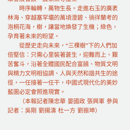
時序輪轉，萬物生長。走進右玉的廣袤
林海、穿越塞罕壩的萬頃澄碧、徜徉蘭考的
泡桐花海，樹，讓當地煥發了生機；綠色，
孕育著未來的盼望。
從歷史走向未來，“三棵樹”下的人們加
倍堅信：只需心里裝著蒼生，迎難而上、艱
苦奮斗，沿著全體國民配合富饒、物質文明
與精力文明相協調、人與天然和諧共生的途
徑，一任接著一任干，中國式現代化的美妙
藍圖必定會照進現實。
（本報記者陳忠華 晏國政 張興軍 參與
記者：吳剛 劉揚濤 杜一方 劉振坤）