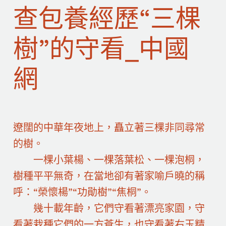
查包養經歷“三棵
樹”的守看_中國
網
遼闊的中華年夜地上，矗立著三棵非同尋常
的樹。
一棵小葉楊、一棵落葉松、一棵泡桐，
樹種平平無奇，在當地卻有著家喻戶曉的稱
呼：“榮懷楊”“功勛樹”“焦桐”。
幾十載年齡，它們守看著漂亮家園，守
看著栽種它們的一方蒼生，也守看著右玉精