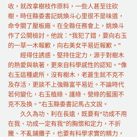
收，就改拿樹枝作原料，一些人甚至往砍
樹。時任縣委書記姚煥斗心里很不是味道，
命令關了壓板廠。在全縣任務會上，姚煥斗
作了公開檢討。他說：“我犯了錯，要向右玉
的一草一木報歉，向右美女平易近報歉。”
經得住誘惑、堅持住定力，源于對樹木
的熱愛與執著，更來自科學感性的認知。“像
右玉這種處所，沒有樹木，老蒼生就不克不
及存活，更談不上強縣富平易近。不論時代
若何變化，右玉植綠、護綠、營綠的藍圖不
克不及換。”右玉縣委書記馬占文說。
久久為功、利在長遠，既要有“功成不用
在我、功成一定有我”的胸懷和定力，不折
騰、不亂鋪攤子，也要有科學求實的精力，