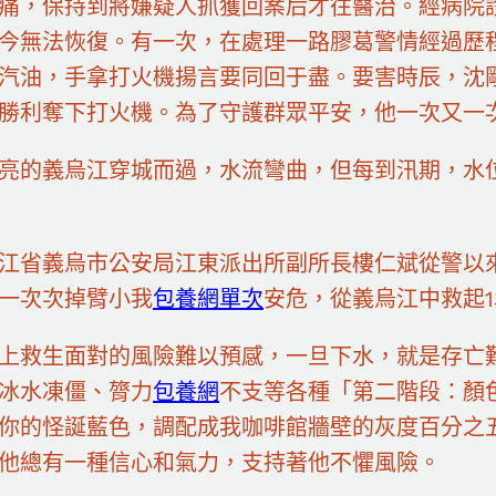
痛，保持到將嫌疑人抓獲回案后才往醫治。經病院
今無法恢復。有一次，在處理一路膠葛警情經過歷
汽油，手拿打火機揚言要同回于盡。要害時辰，沈
勝利奪下打火機。為了守護群眾平安，他一次又一
亮的義烏江穿城而過，水流彎曲，但每到汛期，水
江省義烏市公安局江東派出所副所長樓仁斌從警以
一次次掉臂小我
包養網單次
安危，從義烏江中救起1
上救生面對的風險難以預感，一旦下水，就是存亡
冰水凍僵、膂力
包養網
不支等各種「第二階段：顏
你的怪誕藍色，調配成我咖啡館牆壁的灰度百分之
他總有一種信心和氣力，支持著他不懼風險。