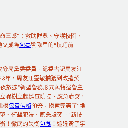
命三郎”；救助群眾、守護校園、
他又成為
包養
警隊里的“技巧前
次分局黨委委員、紀委書記周友江
23年，周友江靈敏捕獲到改造契
年夜數據”新型警務形式與特巡警主
立異樹立起巡查防控、應急處突、
建模
包養價格
預警，摸索完美了“地
范、衝擊犯法、應急處突。“新技
失衡！徹底的失衡
包養
！這違背了宇