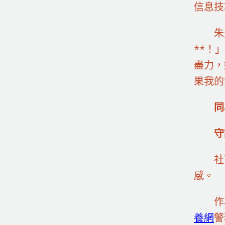
信息技
朱
**！
盡力，
果我的
同
守
社
感。
作
養網
警