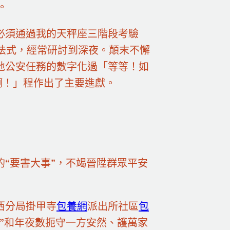
。
必須通過我的天秤座三階段考驗
法式，經常研討到深夜。顛末不懈
地公安任務的數字化過「等等！如
啊！」程作出了主要進獻。
的“要害大事”，不竭晉陞群眾平安
西分局掛甲寺
包養網
派出所社區
包
”和年夜數扼守一方安然、護萬家