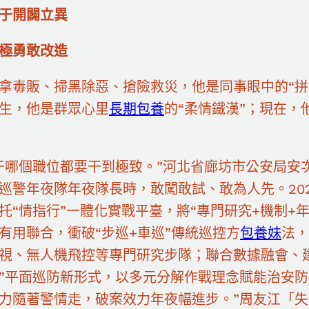
于開闢立異
極勇敢改造
拿毒販、掃黑除惡、搶險救災，他是同事眼中的“拼
生，他是群眾心里
長期包養
的“柔情鐵漢”；現在，
干哪個職位都要干到極致。”河北省廊坊市公安局安
巡警年夜隊年夜隊長時，敢闖敢試、敢為人先。20
托“情指行”一體化實戰平臺，將“專門研究+機制+
有用聯合，衝破“步巡+車巡”傳統巡控方
包養妹
法，
視、無人機飛控等專門研究步隊；聯合數據融會、
”平面巡防新形式，以多元分解作戰理念賦能治安防
力隨著警情走，破案效力年夜幅進步。”周友江「