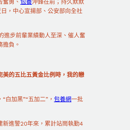
告奮勇、
包養
沖鋒在前；持久默默
近日，中心宣揚部、公安部向全社
們的進步前輩業績動人至深、催人奮
務擔負。
完美的五比五黃金比例時，我的戀
“白加黑”“五加二”，
包養網
一批
新進警20年來，累計站崗執勤4