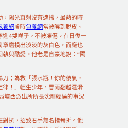
勤，陽光直射沒有遮擋，最熱的時
包養網
膚時
包養網
常被曬到脫皮、
穿進4雙襪子，不被凍傷。在日復一
肩章磨損出淡淡的灰白色，面龐也
固執與酷愛。他老是自豪地說：“陽
絲刀；為救「張水瓶！你的傻氣，
定律！」輕生少年，冒雨翻越濕滑
分局塘西派出所所長沈剛經過的事況
狂對抗，招致右手無名指骨折。他