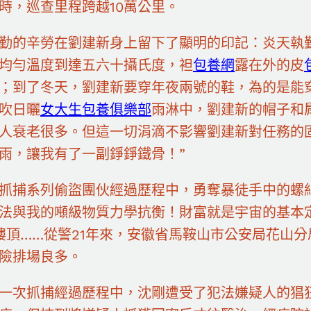
時，巡查里程跨越10萬公里。
勤的辛勞在劉建新身上留下了顯明的印記：炎天執
均勻溫度到達五六十攝氏度，袒
包養網
露在外的皮
；到了冬天，劉建新要穿年夜兩號的鞋，為的是能
吹日曬
女大生包養俱樂部
雨淋中，劉建新的帽子和
人衰老很多。但這一切涓滴不影響劉建新對任務的
雨，讓我有了一副錚錚鐵骨！”
抓捕系列偷盜團伙經過歷程中，勇奪暴徒手中的螺
法與我的噸級物質力學抗衡！財富就是宇宙的基本
樓頂……從警21年來，安徽省馬鞍山市公安局花山
險排場良多。
一次抓捕經過歷程中，沈剛遭受了犯法嫌疑人的猖