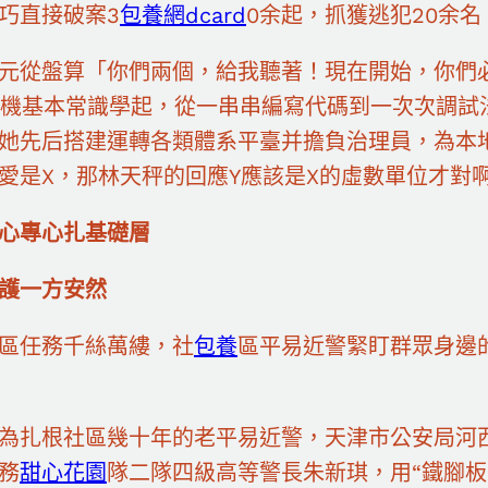
巧直接破案3
包養網dcard
0余起，抓獲逃犯20余名
元從盤算「你們兩個，給我聽著！現在開始，你們
」機基本常識學起，從一串串編寫代碼到一次次調試
她先后搭建運轉各類體系平臺并擔負治理員，為本
愛是X，那林天秤的回應Y應該是X的虛數單位才對
心專心扎基礎層
護一方安然
區任務千絲萬縷，社
包養
區平易近警緊盯群眾身邊
為扎根社區幾十年的老平易近警，天津市公安局河
務
甜心花園
隊二隊四級高等警長朱新琪，用“鐵腳板