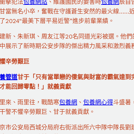
衝擊犯法
包養網站
、維護國民的要害時
包養網
辰自
甘當無名小卒，奮戰在守護蒼生安然的最火線……
了2024“最美下層平易近警”進步前輩業績。
建新、朱新琪、周友江等20名同道光彩被選。他
中展示了新時期公安步隊的傑出精力風采和激烈義
懼辛勞艱巨
養管道
甘于「只有當單戀的傻氣與財富的霸氣達到
才能回歸零點！」就義貢獻
里來、雨里往，戰酷寒
包養網
、
包養網心得
斗盛暑，
干警不懼辛勞艱巨、甘于就義貢獻。
京市公安局西城分局府右街派出所六中隊中隊長劉建