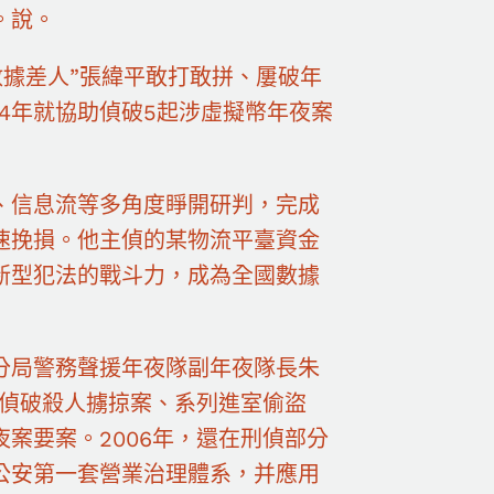
。說。
數據差人”張緯平敢打敢拼、屢破年
24年就協助偵破5起涉虛擬幣年夜案
、信息流等多角度睜開研判，完成
速挽損。他主偵的某物流平臺資金
新型犯法的戰斗力，成為全國數據
分局警務聲援年夜隊副年夜隊長朱
入偵破殺人擄掠案、系列進室偷盜
案要案。2006年，還在刑偵部分
公安第一套營業治理體系，并應用