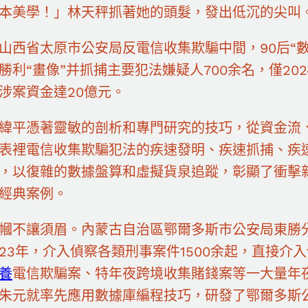
本美學！」林天秤抓著她的頭髮，發出低沉的尖叫
山西省太原市公安局反電信收集欺騙中間，90后“
勝利“畫像”并抓捕主要犯法嫌疑人700余名，僅20
涉案資金達20億元。
緯平憑著靈敏的剖析和專門研究的技巧，從資金流
表裡電信收集欺騙犯法的疾速發明、疾速抓捕、疾
，以復雜的數據盤算和虛擬貨泉追蹤，彰顯了衝擊
經典案例。
幗不讓須眉。內蒙古自治區鄂爾多斯市公安局東勝
23年，介入偵察各類刑事案件1500余起，直接介
養
電信欺騙案、特年夜跨境收集賭錢案等一大量年夜
朱元就率先應用數據庫編程技巧，研發了鄂爾多斯