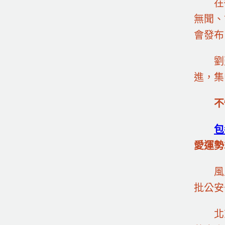
在
無聞、
會發布
劉
進，集
不
包
愛運勢
風
批公安
北