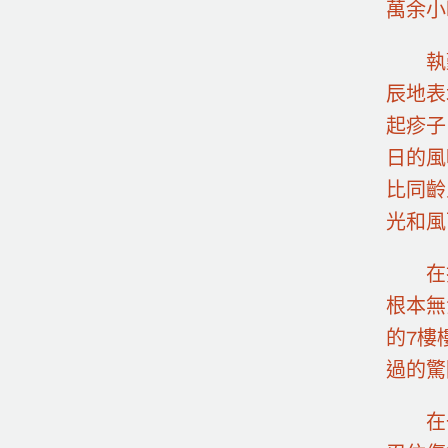
萬余小
執
辰地表
起疹子
日的風
比同齡
光和風
在
根本無
的7樓
過的驚
在