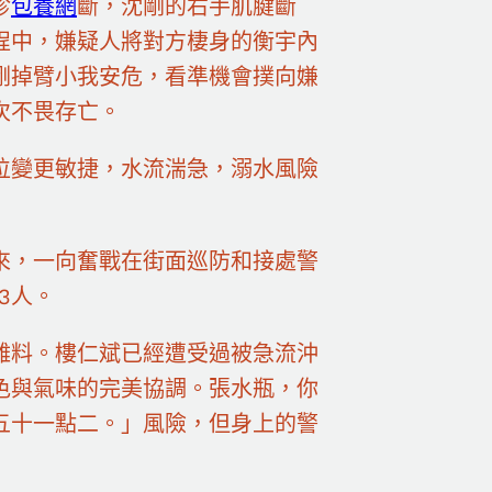
診
包養網
斷，沈剛的右手肌腱斷
程中，嫌疑人將對方棲身的衡宇內
剛掉臂小我安危，看準機會撲向嫌
次不畏存亡。
位變更敏捷，水流湍急，溺水風險
來，一向奮戰在街面巡防和接處警
3人。
難料。樓仁斌已經遭受過被急流沖
色與氣味的完美協調。張水瓶，你
五十一點二。」風險，但身上的警