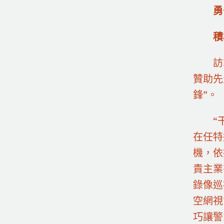
勇
積
訪
贊助先
鋒”。
“
在任特
機，依
責主業
錄像巡
空網視
巧讓警