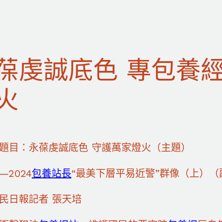
葆虔誠底色 專包養
火
題目：永葆虔誠底色 守護萬家燈火（主題）
—2024
包養站長
“最美下層平易近警”群像（上）（
民日報記者 張天培