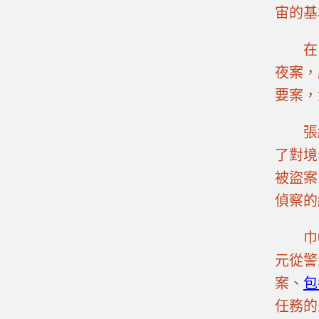
宙的基
在
夜案，
要案，
張
了對境
被盜案
偵察的
巾
元從警
案、
包
任務的