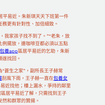
余名居平易近。朱新琪天天下班第一件
任務更有針對性、加倍細致。
，我家孩子找不到了。”“老朱，放
比例擺放，連咖啡豆都必須以五點
包養app
區居平易近的乞助，朱新
順遂找回。
“蒼生之家”，副所長王子赫常
婦
刮風下雨，王子赫一直在
包養女
平易近找他；樓上漏水，爭持的鄰里
轄區居平易近了解，只需找到王子
安然和群眾的贊揚。