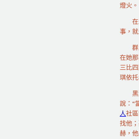
燈火。
在
事，就
群
在她那
三比四
琪依托
黑
說：“
人
社區
找他；
赫，他