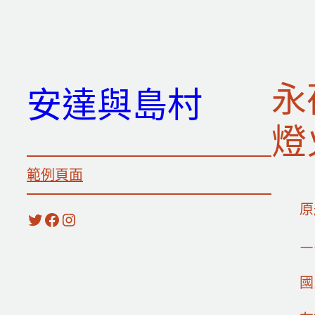
跳
至
主
要
永
安達與島村
內
容
燈
範例頁面
原
X
Facebook
Instagram
—
國