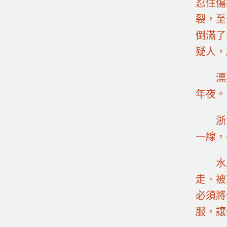
忍住傷
裂，至
倒滿了
疑人，
漂
年夜。
浙
一線，
水
走、被
必須將
服，讓