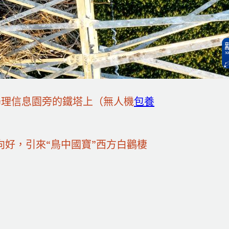
腸理信息園旁的鐵塔上（無人機
包養
向好，引來“鳥中國寶”西方白鸛棲