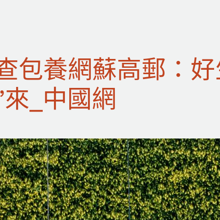
查包養網蘇高郵：好
”來_中國網