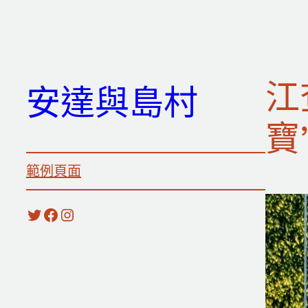
跳
至
主
要
江
安達與島村
內
容
寶
範例頁面
X
Facebook
Instagram