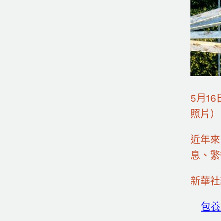
5月1
照片）
近年來
息、繁
新華社
包養