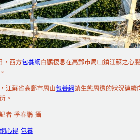
6日，西方
包養網
白鸛棲息在高郵市周山鎮江蘇之心
。
，江蘇省高郵市周山
包養網
鎮生態周遭的狀況連續
衍。
記者 季春鵬 攝
網心得
包養