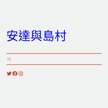
跳
至
主
要
安達與島村
內
容
X
Facebook
Instagram