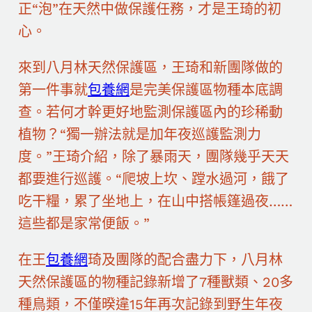
正“泡”在天然中做保護任務，才是王琦的初
心。
來到八月林天然保護區，王琦和新團隊做的
第一件事就
包養網
是完美保護區物種本底調
查。若何才幹更好地監測保護區內的珍稀動
植物？“獨一辦法就是加年夜巡護監測力
度。”王琦介紹，除了暴雨天，團隊幾乎天天
都要進行巡護。“爬坡上坎、蹚水過河，餓了
吃干糧，累了坐地上，在山中搭帳篷過夜……
這些都是家常便飯。”
在王
包養網
琦及團隊的配合盡力下，八月林
天然保護區的物種記錄新增了7種獸類、20多
種鳥類，不僅暌違15年再次記錄到野生年夜