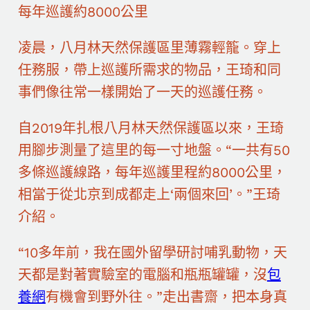
每年巡護約8000公里
凌晨，八月林天然保護區里薄霧輕籠。穿上
任務服，帶上巡護所需求的物品，王琦和同
事們像往常一樣開始了一天的巡護任務。
自2019年扎根八月林天然保護區以來，王琦
用腳步測量了這里的每一寸地盤。“一共有50
多條巡護線路，每年巡護里程約8000公里，
相當于從北京到成都走上‘兩個來回’。”王琦
介紹。
“10多年前，我在國外留學研討哺乳動物，天
天都是對著實驗室的電腦和瓶瓶罐罐，沒
包
養網
有機會到野外往。”走出書齋，把本身真