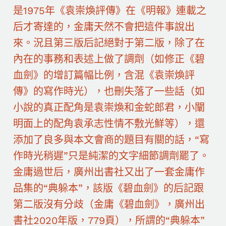
是1975年《袁崇煥評傳》在《明報》連載之
后才寄達的，金庸天然不會把這件事說出
來。況且第三版后記絕對于第二版，除了在
內在的事務和表述上做了調劑（如修正《碧
血劍》的增訂篇幅比例，含混《袁崇煥評
傳》的寫作時光），也刪失落了一些話（如
小說的真正配角是袁崇煥和金蛇郎君，小闡
明面上的配角袁承志性情不敷光鮮等），還
添加了良多與本文會商的題目有關的話，“寫
作時光稍遲”只是純潔的文字細節調劑罷了。
金庸過世后，廣州出書社又出了一套金庸作
品集的“典躲本”，該版《碧血劍》的后記跟
第二版沒有分歧（金庸《碧血劍》，廣州出
書社2020年版，779頁），所謂的“典躲本”