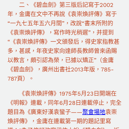
二、《碧血劍》第三版后記寫于2002
年，金庸在文中不再說《袁崇煥評傳》寫于
“一九七五年五六月間”，改說“書末所附的
《袁崇煥評傳》，寫作時光稍遲”，并提到
“《袁崇煥評傳》一文頒發后，得史家指教甚
多，甚感，年夜史家向達師長教師曾來函賜
以教言，頗引認為榮，已據以矯正”（金庸
《碧血劍》，廣州出書社2013年版，785-
787頁）。
《袁崇煥評傳》1975年5月23日開端在
《明報》連載，同年6月28日連載停止，完全
題目為《廣東好漢袁蠻子——
聚會場地
袁崇
煥評傳》，金庸在連載第一期的題記里寫