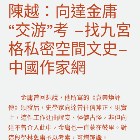
陳越：向達金庸
“交游”考 –找九宮
格私密空間文史–
中國作家網
金庸曾回想說，他所寫的《袁崇煥評
傳》頒發后，史學家向達曾往信斧正。現實
上，這件工作迂曲謬妄、怪僻古怪，非但向
達不曾介入此中，金庸也一直蒙在鼓里。對
這段學林舊事予以考索，可增趣識。