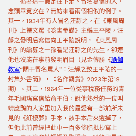
循著這一假定往下走。冒名寫信的人，
念頭畢竟安在？無妨來看兩個相似的例子。
其一，1934年有人冒名汪靜之，在《東風周
刊》上撰文罵《唸書參謀》主編王平陵，汪
靜之發明后寫信向王平陵說明，《東風周
刊》的編纂之一孫看是汪靜之的先生，卻連
他也沒能在事前發明眉目（見金傳勝《
瑜伽
教室
“關于冒名罵人”：汪靜之致王平陵的一
封集外書簡》，《名作觀賞》2023年第19
期）。其二，1964年一位從事稅務任務的青
年毛國瑤寫信給俞平伯，說他熟悉的一位叫
靖應鹍的人家里加入我的最愛有一部前所未
見的《紅樓夢》手本，該手本后來遺掉了，
但他此前曾經把此中一百多條脂批抄寫上