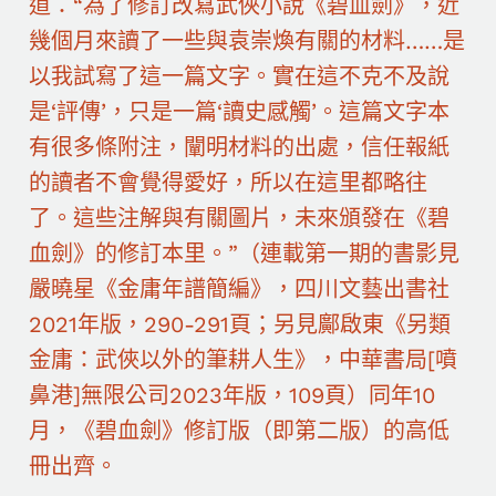
道：“為了修訂改寫武俠小說《碧血劍》，近
幾個月來讀了一些與袁崇煥有關的材料……是
以我試寫了這一篇文字。實在這不克不及說
是‘評傳’，只是一篇‘讀史感觸’。這篇文字本
有很多條附注，闡明材料的出處，信任報紙
的讀者不會覺得愛好，所以在這里都略往
了。這些注解與有關圖片，未來頒發在《碧
血劍》的修訂本里。”（連載第一期的書影見
嚴曉星《金庸年譜簡編》，四川文藝出書社
2021年版，290-291頁；另見鄺啟東《另類
金庸：武俠以外的筆耕人生》，中華書局[噴
鼻港]無限公司2023年版，109頁）同年10
月，《碧血劍》修訂版（即第二版）的高低
冊出齊。