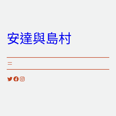
跳
至
主
要
安達與島村
內
容
X
Facebook
Instagram