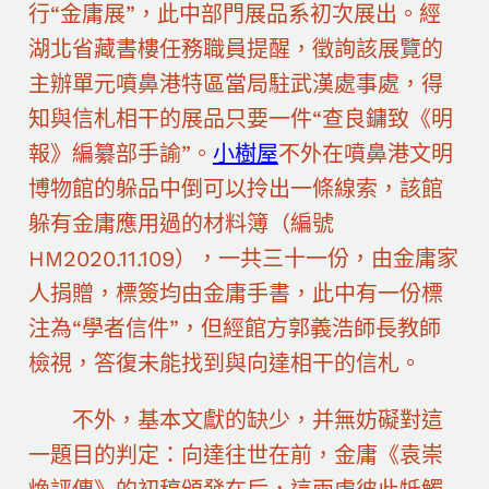
行“金庸展”，此中部門展品系初次展出。經
湖北省藏書樓任務職員提醒，徵詢該展覽的
主辦單元噴鼻港特區當局駐武漢處事處，得
知與信札相干的展品只要一件“查良鏞致《明
報》編纂部手諭”。
小樹屋
不外在噴鼻港文明
博物館的躲品中倒可以拎出一條線索，該館
躲有金庸應用過的材料簿（編號
HM2020.11.109），一共三十一份，由金庸家
人捐贈，標簽均由金庸手書，此中有一份標
注為“學者信件”，但經館方郭義浩師長教師
檢視，答復未能找到與向達相干的信札。
不外，基本文獻的缺少，并無妨礙對這
一題目的判定：向達往世在前，金庸《袁崇