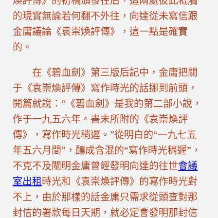
煥評傳》的初稿頒發在后，這兩處彼此牴觸
的現實無論若何翻不外往，向達從未寫信跟
金庸議論《袁崇煥評傳》，這一點是確實
的。
在《碧血劍》第三版后記中，金庸把關
于《袁崇煥評傳》寫作時光的話挪到前頭，
開篇就說：“《碧血劍》是我的第二部小說，
作于一九五六年。書末所附的《袁崇煥評
傳》，寫作時光稍遲。”從明白的“一九七五
年五六月間”，釀成含混的“寫作時光稍遲”，
不克不及闡明金庸曾經發明向達的往世
會議
室出租
時光和《袁崇煥評傳》的寫作時光對
不上，由於那樣的話金庸只需求從頭查對那
封信的署款每日天期，就必定會發明那封信