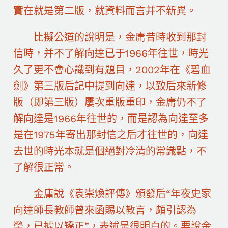
實在就是第二版，就資料而言并不新異。
比擬公道的說明是，金庸昔時收到那封
信時，并不了解向達已于1966年往世，時光
久了更不會心識到有題目，2002年在《碧血
劍》第三版后記中提到向達，以致后來新修
版（即第三版）屢次重版重印，金庸仍不了
解向達是1966年往世的，而是認為向達至多
是在1975年寄出那封信之后才往世的，向達
去世的時光本就是個絕對冷清的常識點，不
了解很正常。
金庸說《袁崇煥評傳》頒發后“年夜史家
向達師長教師曾來函賜以教言，頗引認為
榮，已據以矯正”，表述是很明白的。要說金