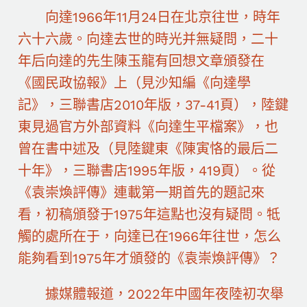
向達1966年11月24日在北京往世，時年
六十六歲。向達去世的時光并無疑問，二十
年后向達的先生陳玉龍有回想文章頒發在
《國民政協報》上（見沙知編《向達學
記》，三聯書店2010年版，37-41頁），陸鍵
東見過官方外部資料《向達生平檔案》，也
曾在書中述及（見陸鍵東《陳寅恪的最后二
十年》，三聯書店1995年版，419頁）。從
《袁崇煥評傳》連載第一期首先的題記來
看，初稿頒發于1975年這點也沒有疑問。牴
觸的處所在于，向達已在1966年往世，怎么
能夠看到1975年才頒發的《袁崇煥評傳》？
據媒體報道，2022年中國年夜陸初次舉