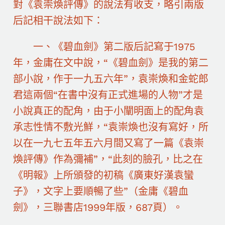
對《袁崇煥評傳》的說法有收支，略引兩版
后記相干說法如下：
一、《碧血劍》第二版后記寫于1975
年，金庸在文中說，“《碧血劍》是我的第二
部小說，作于一九五六年”，袁崇煥和金蛇郎
君這兩個“在書中沒有正式進場的人物”才是
小說真正的配角，由于小闡明面上的配角袁
承志性情不敷光鮮，“袁崇煥也沒有寫好，所
以在一九七五年五六月間又寫了一篇《袁崇
煥評傳》作為彌補”，“此刻的臉孔，比之在
《明報》上所頒發的初稿《廣東好漢袁蠻
子》，文字上要順暢了些”（金庸《碧血
劍》，三聯書店1999年版，687頁）。