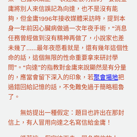
庸將別人來信誤記為向達，也不是沒有能
夠，但金庸1996年接收媒體采訪時，提到本
身一年前因心臟病做過一次年夜手術，“消息
任務曾經做到沒有精神再做了，小說家也差
未幾了……最年夜愿看就是，還有幾年這個性
命的話，這個無限的性命重要拿來研討學
問”。“向達”的指教對金庸來說顯然是有分量
的，應當會留下深入的印象，若
聚會場地
把
過錯回給記憶的話，不免難免過于簡略粗魯
了。
無妨提出一種假定：題目也許出在那封
信上，有人冒用向達之名寫信給金庸！