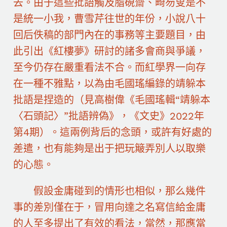
去。由于這些批語觸及脂硯齋、畸笏叟是不
是統一小我，曹雪芹往世的年份，小說八十
回后佚稿的部門內在的事務等主要題目，由
此引出《紅樓夢》研討的諸多會商與爭議，
至今仍存在嚴重看法不合。而紅學界一向存
在一種不雅點，以為由毛國瑤編錄的靖躲本
批語是捏造的（見高樹偉《毛國瑤輯“靖躲本
〈石頭記〉”批語辨偽》，《文史》2022年
第4期）。這兩例背后的念頭，或許有好處的
差遣，也有能夠是出于把玩簸弄別人以取樂
的心態。
假設金庸碰到的情形也相似，那么幾件
事的差別僅在于，冒用向達之名寫信給金庸
的人至多提出了有效的看法，當然，那應當