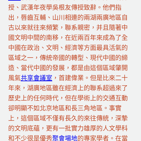
授、武漢年夜學吳根友傳授致辭。他們指
出，唇齒互輔、山川相連的兩湖兩廣地區自
古以來就往來頻繁，聯系親密，并且隨著中
國文明中間的南移，在近兩百年來成為了全
中國在政治、文明、經濟等方面最具活氣的
區域之一，傳統帝國的轉型、現代中國的締
造、當代中國的發展，都是由這個區域肇開
風氣
共享會議室
，首建偉業。但是比來二十
年來，湖廣地區雖在經濟上的聯系超過來了
歷史上的任何時代，但在學術上的交通互動
卻明顯不如北京地區和長三角地區。事實
上，這個區域不僅有長久的來往傳統，深摯
的文明底蘊，更有一批實力雄厚的人文學科
和不少很是優秀
聚會場地
的專家學者。在當