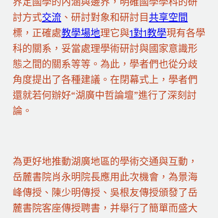
界定國學的內涵與邊界，明確國學學科的研
討方式
交流
、研討對象和研討目
共享空間
標，正確處
教學場地
理它與
1對1教學
現有各學
科的關系，妥當處理學術研討與國家意識形
態之間的關系等等。為此，學者們也從分歧
角度提出了各種建議。在閉幕式上，學者們
還就若何辦好“湖廣中哲論壇”進行了深刻討
論。
為更好地推動湖廣地區的學術交通與互動，
岳麓書院肖永明院長應用此次機會，為景海
峰傳授、陳少明傳授、吳根友傳授頒發了岳
麓書院客座傳授聘書，并舉行了簡單而盛大