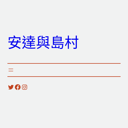
跳
至
主
要
安達與島村
內
容
X
Facebook
Instagram