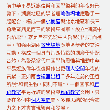
前中華平易近族復興和國學復興的年夜好形
勢下，湖廣地區的學者理
瑜伽場地
應聯手一
起配合，構成一個
小樹屋
與北京地區和長三
角地區鼎足而三的學術集團軍。設立“湖廣中
哲論壇”，就是旨在先從中國哲學研討方面進
手，加強兩湖兩
教學場地
廣地區學者的交通
互動，構成一個具有片區特點的湖廣學術配
合體，為繁榮當代中國學術思惟與推動中華
平易近族偉年夜復興作出更
個人空間
年夜的
貢獻。正如兩
會議室出租
千多年之前的圣哲
所說“和實生物，同則不繼”，一個國家和
舞
蹈教室
平易近族的學術與
舞蹈教室
文明，只
要在多個中
個人空間
間、多種思緒的配合盡
力之下才會實現繁榮和發展。