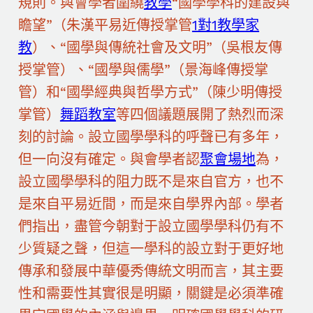
規則。與會學者圍繞
教學
“國學學科的建設與
瞻望”（朱漢平易近傳授掌管
1對1教學
家
教
）、“國學與傳統社會及文明”（吳根友傳
授掌管）、“國學與儒學”（景海峰傳授掌
管）和“國學經典與哲學方式”（陳少明傳授
掌管）
舞蹈教室
等四個議題展開了熱烈而深
刻的討論。設立國學學科的呼聲已有多年，
但一向沒有確定。與會學者認
聚會場地
為，
設立國學學科的阻力既不是來自官方，也不
是來自平易近間，而是來自學界內部。學者
們指出，盡管今朝對于設立國學學科仍有不
少質疑之聲，但這一學科的設立對于更好地
傳承和發展中華優秀傳統文明而言，其主要
性和需要性其實很是明顯，關鍵是必須準確