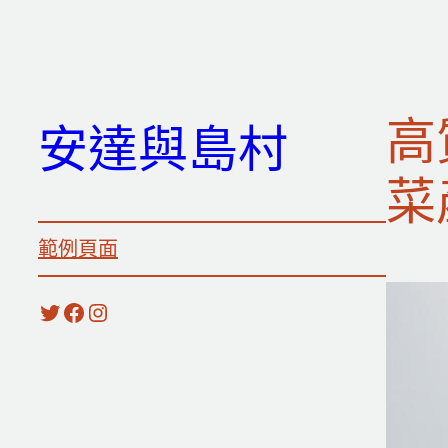
跳
至
主
要
高
安達與島村
內
容
菜
範例頁面
X
Facebook
Instagram