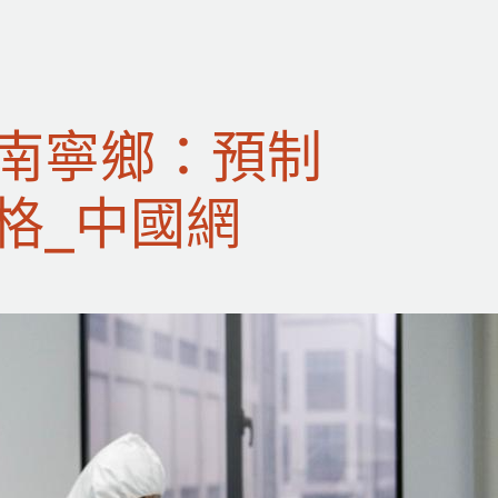
南寧鄉：預制
格_中國網