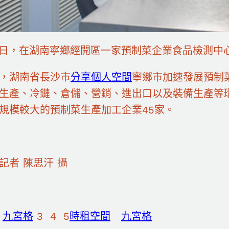
24日，在湖南寧鄉經開區一家預制菜企業食品檢測
，湖南省長沙市
分享
個人空間
寧鄉市加速發展預制
生產、冷鏈、倉儲、營銷、進出口以及裝備生產等
規模較大的預制菜生產加工企業45家。
記者 陳思汗 攝
2
九宮格
3 4 5
時租空間
九宮格