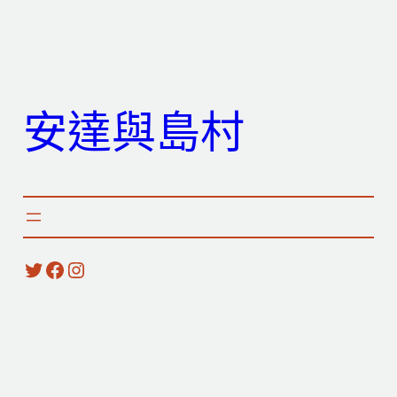
跳
至
主
要
安達與島村
內
容
X
Facebook
Instagram