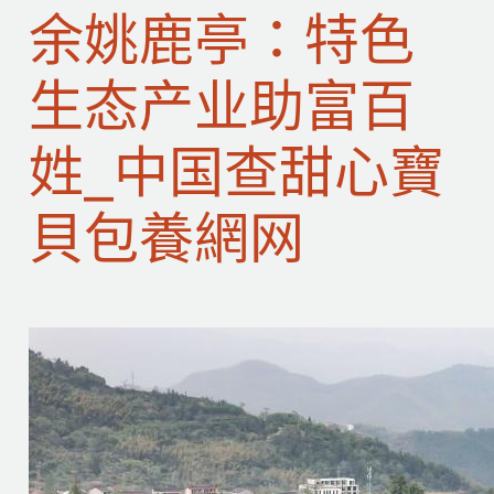
余姚鹿亭：特色
生态产业助富百
姓_中国查甜心寶
貝包養網网