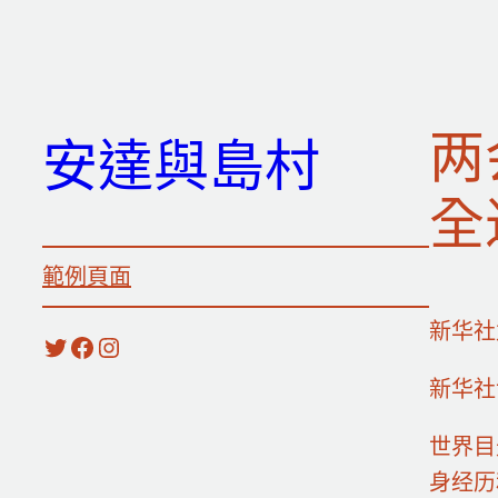
跳
至
主
要
两
安達與島村
內
容
全
範例頁面
新华社
X
Facebook
Instagram
新华社
世界目
身经历