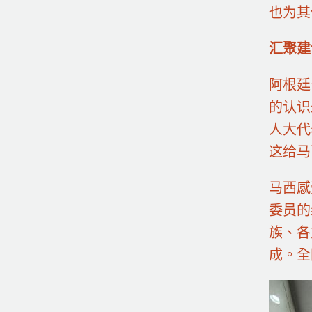
也为其
汇聚建
阿根廷
的认识
人大代
这给马
马西感
委员的
族、各
成。全