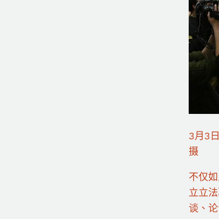
3月3
摄
不仅如
立立法
谈、论