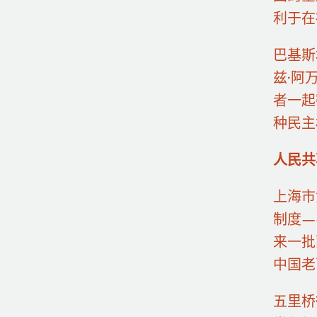
利于在
巴基斯
兹·阿
者一起
种民主
人民共
上海市
制度—
来一批
中国老
五里桥