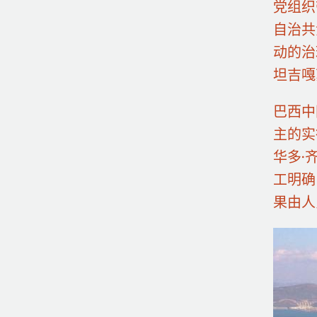
党组织
自治共
动的治
坦吉嘎
巴西中
主的实
华多·
工明确
果由人