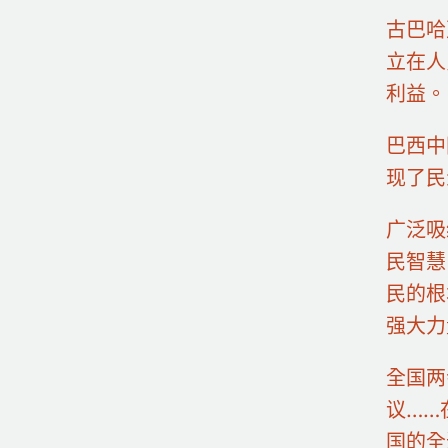
古巴哈
立在人
利益。
巴西中
现了民
广泛吸
民智慧
民的根
强大力
全国两
议……
国的全