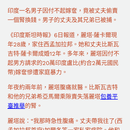
印度一名男子因付不起嫁奩，竟被丈夫偷賣
一個腎換錢。男子的丈夫及其兄弟已被捕。
《印度斯坦時報》6日報道，麗塔·薩卡爾現
年28歲，家住西孟加拉邦。她和丈夫比斯瓦
吉特·薩卡爾成婚12年。多年來，麗塔因付不
起男方請求的20萬印度盧比(約合2萬元國民
幣)嫁奩慘遭家庭暴力。
年夜約兩年前，麗塔腹痛就醫。比斯瓦吉特
和他的兄弟希亞馬爾乘隙賣失落麗塔
包養平
臺推舉
的腎。
麗塔說：“我那時急性腹痛。丈夫帶我往了(西