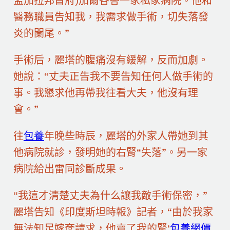
孟加拉邦首府)加爾各答一家私家病院。他和
醫務職員告知我，我需求做手術，切失落發
炎的闌尾。”
手術后，麗塔的腹痛沒有緩解，反而加劇。
她說：“丈夫正告我不要告知任何人做手術的
事。我懇求他再帶我往看大夫，他沒有理
會。”
往
包養
年晚些時辰，麗塔的外家人帶她到其
他病院就診，發明她的右腎“失落”。另一家
病院給出雷同診斷成果。
“我這才清楚丈夫為什么讓我敵手術保密，”
麗塔告知《印度斯坦時報》記者，“由於我家
無法知足嫁奩請求，他賣了我的腎‘
包養網價