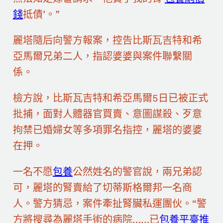
錢
抵債’。”
麗塔隨后向警方報案，控告比斯瓦吉特和希
亞馬爾兄弟二人，指認婆婆與案件聯繫關
係。
檢方說，比斯瓦吉特和希亞馬爾5日已被正式
批捕，面對人體器官買賣、意圖謀殺、歹意
拘禁已婚婦女等多項罪名指控，麗塔的婆婆
在押。
一名不愿
包養
公然姓名的警官說，兩兄弟認
可，麗塔的腎賣給了切蒂斯格爾邦一名商
人。警方猜忌，案件牽扯腎臟私運團伙。“警
方將搜尋為麗塔手術的病院……已
包養平臺推