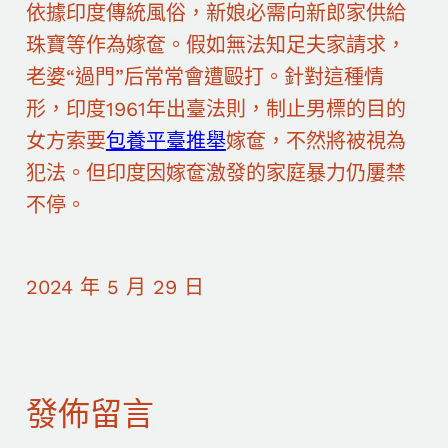
依據印度傳統風俗，新娘必需向新郎家供給
珠寶等作為嫁奩。假如無法知足夫家請求，
老婆“過門”后常常會遭毆打。針對這種情
形，印度1961年出臺法則，制止男標的目的
女方索要
包養平臺推舉
嫁奩，不然將被視為
犯法。但印度因嫁奩激發的家庭暴力仍屢禁
不停。
2024 年 5 月 29 日
發佈留言