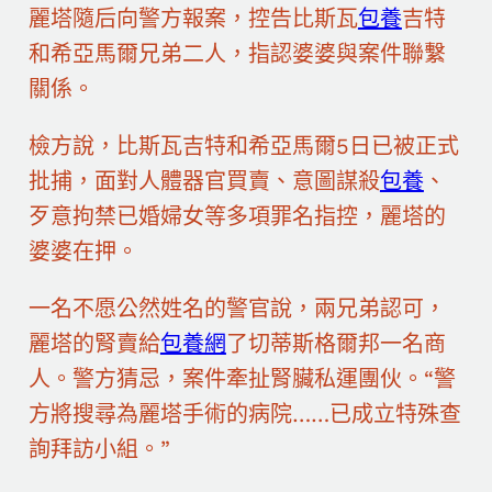
麗塔隨后向警方報案，控告比斯瓦
包養
吉特
和希亞馬爾兄弟二人，指認婆婆與案件聯繫
關係。
檢方說，比斯瓦吉特和希亞馬爾5日已被正式
批捕，面對人體器官買賣、意圖謀殺
包養
、
歹意拘禁已婚婦女等多項罪名指控，麗塔的
婆婆在押。
一名不愿公然姓名的警官說，兩兄弟認可，
麗塔的腎賣給
包養網
了切蒂斯格爾邦一名商
人。警方猜忌，案件牽扯腎臟私運團伙。“警
方將搜尋為麗塔手術的病院……已成立特殊查
詢拜訪小組。”