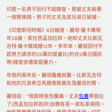
印度一名男子因付不起嫁奩，竟被丈夫偷賣
一個腎換錢。男子的丈夫及其兄弟已被捕。
《印度斯坦時報》6日報道，麗塔·薩卡爾現
年28歲，家住西孟加拉邦。她和丈夫比斯瓦
吉特·薩卡爾成婚12年。多年來，麗塔因付不
起男方請求的20萬印度盧比(約合2萬元國民
幣)嫁奩慘遭家庭暴力。
年夜約兩年前，麗塔腹痛就醫。比斯瓦吉特
和他的兄弟希亞馬爾乘隙賣失落麗塔的腎。
麗塔說：“我那時急性腹痛。丈夫
包養
帶我往
了(西孟加拉邦首府)加爾各答一家私家病院。