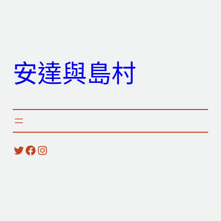
跳
至
主
要
安達與島村
內
容
X
Facebook
Instagram