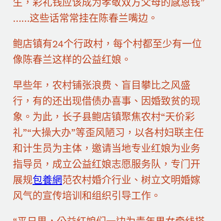
生，彩礼钱应该成为孝敬双方父母的感恩钱”
……这些话常常挂在陈春兰嘴边。
鲍店镇有24个行政村，每个村都至少有一位
像陈春兰这样的公益红娘。
早些年，农村铺张浪费、盲目攀比之风盛
行，有的还出现借债办喜事、因婚致贫的现
象。为此，长子县鲍店镇聚焦农村“天价彩
礼”“大操大办”等歪风陋习，以各村妇联主任
和计生员为主体，邀请当地专业红娘为业务
指导员，成立公益红娘志愿服务队，专门开
展规
包養網
范农村婚介行业、树立文明婚嫁
风气的宣传培训和组织引导工作。