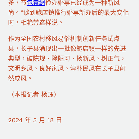
多，节
包養網
俭办婚事已经成为一种新风
尚。”谈到鲍店镇推行婚事新办后的最大变化
时，相艳芳这样说。
作为全国农村移风易俗机制创新任务试点
县，长子县涌现出一批像鲍店镇一样的先进
典型，破陈规、除陋习、扬新风、树正气，
文明乡风、良好家风、淳朴民风在长子县蔚
然成风。
（本报记者 杨珏）
2024 年 3 月 18 日