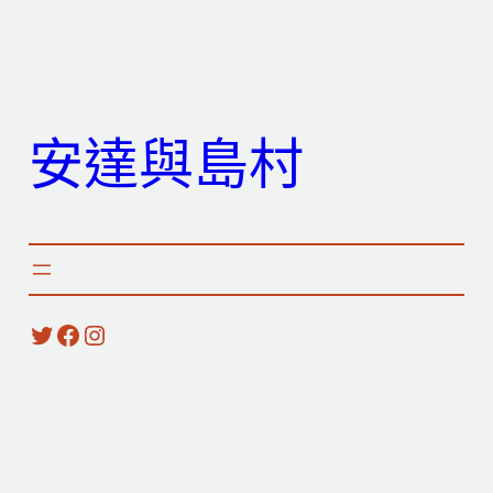
跳
至
主
要
安達與島村
內
容
X
Facebook
Instagram