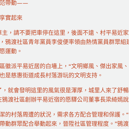
范帶動——
享實起來
車主，請不要把車停在這里，後面不遠、村平易近家
，鴉渡社區青年黨員李俊便率領由熱情黨員群眾組建
愿運動。
區徽派平易近居的白墻上，“文明鄉風、傑出家風、
也是慈惠街道成長村落游玩的文明支持。
了，就會發明這里的風氣很是渾厚，城里人來了舒
在鴉渡社區創辦平易近宿的愿驛公司董事長梁綺嫣說
潔的村落周遭的狀況，需求各方配合管理和保護。
帶動群眾配合舉動起來，晉陞社區管理程度。”鴉