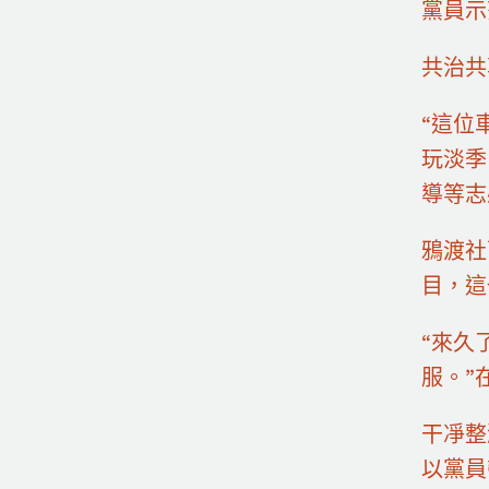
黨員示
共治共
“這位
玩淡季
導等志
鴉渡社
目，這
“來久
服。”
干凈整
以黨員