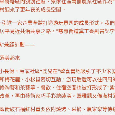
來將轄區內鴉渡社區、蔡家社區兩個農業社區作為“
村迎來了更年夜的成長空間。
于引進一家企業全體打造游玩景區的成長形式，我
居平易近共治共享之路。”慈惠街道黨工委副書記
棋”兼顧計劃——
落美起來
”小長假，蔡家社區“鹿兒在”歡喜營地吸引了不少
和梅花鹿、小松鼠密切互動，游玩后還可以往四周的
修陶藝和茶藝等。餐飲、住宿空間也被打形成了“紫
改革，再由藝術家巧手彩繪裝潢，既雅觀又佈滿村
區衝破石榴紅村重要依附燒烤、采摘、農家樂等傳