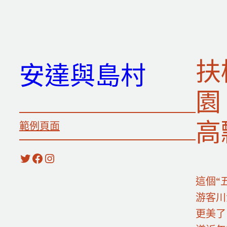
跳
至
主
要
扶
安達與島村
內
容
園
高
範例頁面
X
Facebook
Instagram
這個“
游客川
更美了