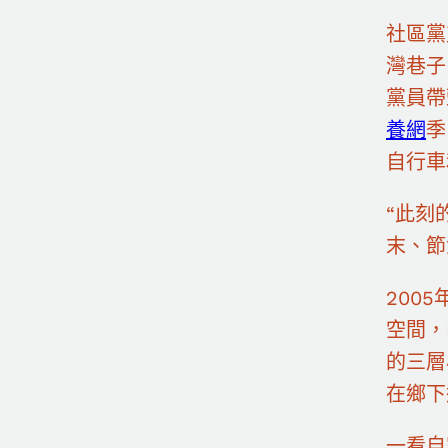
社區黨
灣巷子
黨員帶
養網
季
自行車
“此刻
末、節
200
空間，
的三層
在鄉下
一看自