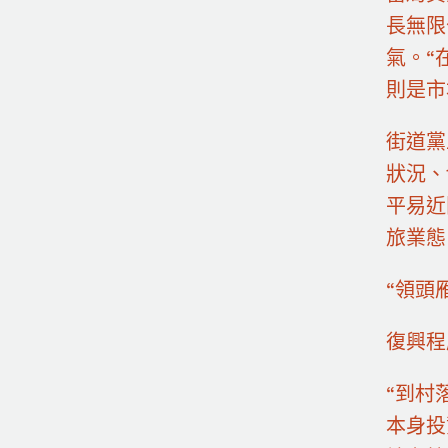
長無限
氣。“
則是市
街道黨
狀況、
平易近
旅業態
“領頭
復興程
“到村
本身投