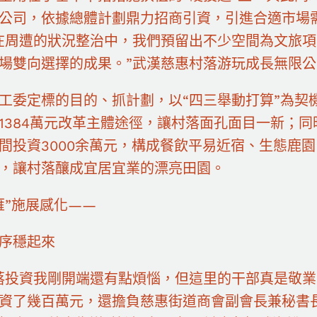
公司，依據總體計劃鼎力招商引資，引進合適市場
在周遭的狀況整治中，我們預留出不少空間為文旅項
場雙向選擇的成果。”武漢慈惠村落游玩成長無限
工委定標的目的、抓計劃，以“四三舉動打算”為契機
1384萬元改革主體途徑，讓村落面孔面目一新；
間投資3000余萬元，構成餐飲平易近宿、生態鹿
，讓村落釀成宜居宜業的漂亮田園。
雁”施展感化——
序穩起來
落投資我剛開端還有點煩惱，但這里的干部真是敬
資了幾百萬元，還擔負慈惠街道商會副會長兼秘書