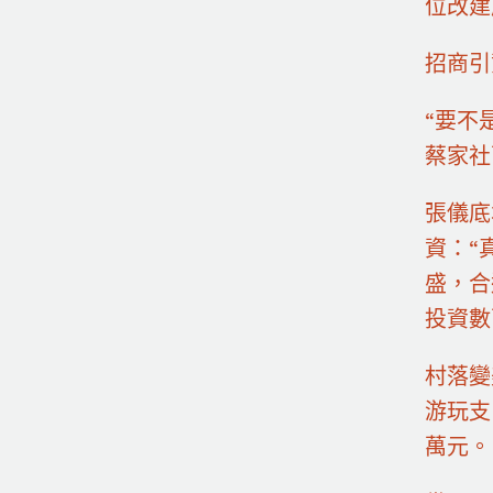
位改建
招商引
“要不
蔡家社
張儀底
資：“
盛，合
投資數
村落變
游玩支
萬元。