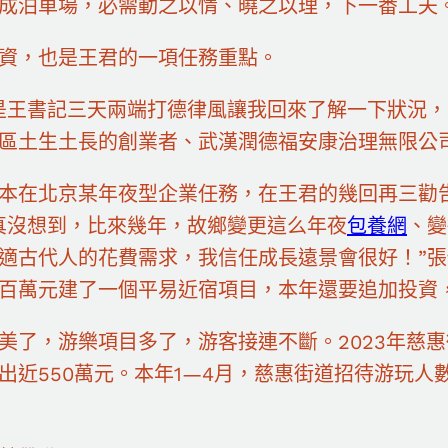
成泊車場，必需動之以情、曉之以理，下一番工夫
資，也是王君的一項任務重點。
是王書記三天兩端打德律風讓我回來了解一下狀況，
區土生土長的創業者、武漢潤德福安康治理無限公
本在北京某年夜型企業任務，在王君的幾回再三勸
真沒想到，比來幾年，故鄉變更這么年夜
包養網
、變
適古代人的花費需求，我信任成長遠景會很好！”
百萬元建了一個平易近宿項目，本年還要追加投資
美了，游樂項目多了，游客接連不斷。2023年慈惠
出近550萬元。本年1—4月，慈惠街道招待游玩人數