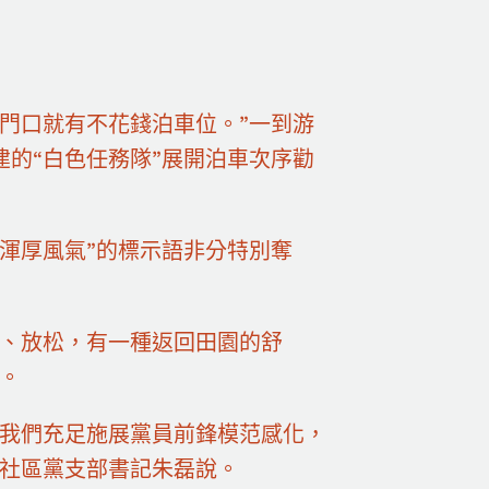
門口就有不花錢泊車位。”一到游
的“白色任務隊”展開泊車次序勸
渾厚風氣”的標示語非分特別奪
暢、放松，有一種返回田園的舒
。
“我們充足施展黨員前鋒模范感化，
渡社區黨支部書記朱磊說。