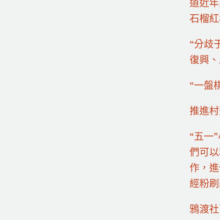
道近年
石榴紅
“分歧
復興、
“一盤
推進村
“五一
們可以
作，進
經粉刷
鴉渡社