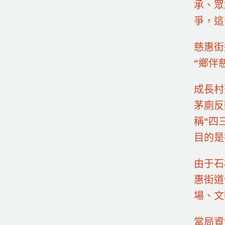
承、眾
爭，這
慈惠街
“鄉伴
成長村
茅廁反
稱“四
目的是
由于石
惠街道
場、文
當局資