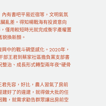
，內有書吧平易近宿等，文明氣氛
況臟亂差。得知楊戰海有投資意向
務，僅用較短時光就完成衡宇產權置
舊貌換新顏。
興中的戰斗碉堡感化。2020年，
干部王君到蔡家社區擔負黨支部書
況整治、成長形式轉型兩年夜“硬骨
王君先容，好比，農人習氣了房前
經建好了的違建，就得做大批的任
困難，就需求勸告群眾讓出房前空