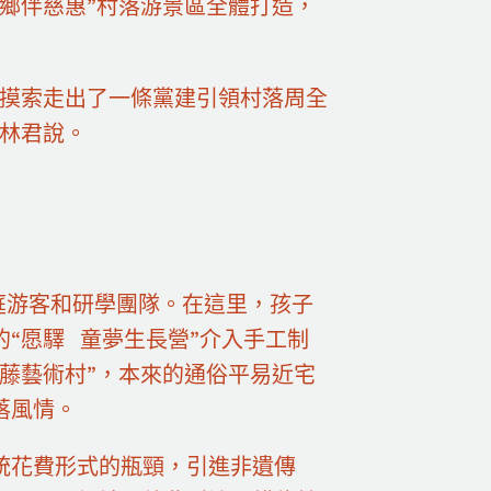
鄉伴慈惠”村落游景區全體打造，
們摸索走出了一條黨建引領村落周全
李林君說。
家庭游客和研學團隊。在這里，孩子
“愿驛 童夢生長營”介入手工制
藤藝術村”，本來的通俗平易近宅
落風情。
統花費形式的瓶頸，引進非遺傳