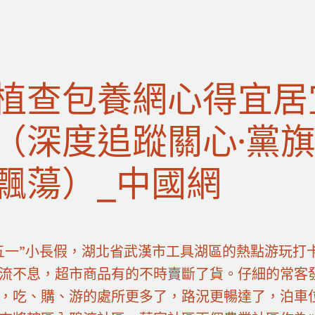
植查包養網心得宜居
（深度追蹤關心·黨
飄蕩）_中國網
五一”小長假，湖北省武漢市工具湖區的熱點游玩打
流不息，超市商品有的不時賣斷了貨。仔細的常客
，吃、購、游的處所更多了，路況更暢達了，泊車