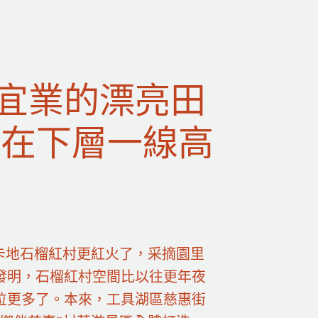
宜業的漂亮田
旗在下層一線高
卡地石榴紅村更紅火了，采摘園里
發明，石榴紅村空間比以往更年夜
位更多了。本來，工具湖區慈惠街