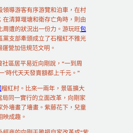
段領導游客有序游覽和泊車，在村
；在清算堰塘和衛存亡角時，則由
化周遭的狀況出一份力。游玩旺
包
區黨支部牽頭成立了石榴紅不雅光
場運營加倍規范文明。
渡社區居平易近向剛說，“一到周
一’時代天天發賣額都上千元。”
圃
榴紅村。比來一兩年，景區擴大
當局同一實行的立面改革，向剛家
家外墻畫了墻畫。紫藤花下，兒童
相映成趣。
外經商的向剛干脆把自家改革成“紫