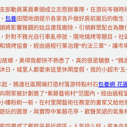
支部動員黨員牽頭成立志愿辦事隊，在游玩岑嶺時
、
包養
田間地頭提示各家各戶做好房前屋后的衛生
頭將影響雅觀的姑且建筑撤除，引領群眾配合為醜
，針對不雅光自行車亂停放、隨地燒烤等題目，社
和燒烤協會，經由過程行業治理“約法三章”，讓市
的故鄉，美得我都快不熟悉了，真的很是驕傲。”鴉
沐日，城里人都愛來這里休閑度假，我的小超市‘五
5年起，鴉渡社區開端打造村落游特點村石
包養網 花
向剛家被計劃進了“紫藤藝術村”范圍內。經由過程
小樓粉刷一新，在村里開藝術任務室的畫家又給他
遊玩的圖景，與實際中紫藤花亭、歡聲笑語的氣象
家四周成了餐飲平易近宿區，人氣這么旺，底本在