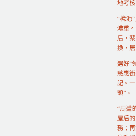
地考核
“樈池
濃重。
后，蔡
換，居
選好“
慈惠街
記。一
頭”。
“周遭
屋后的
務；再