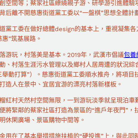
創空間等；蔡家社區繚繞親子游、研學游引進體驗
背后離不開慈惠街道黨工委以“一盤棋”思想全體計劃d
道黨工委在做好總體design的基本上，重視凝集
慈惠”筑基展路。
落游玩，村落美是基本。2019年，武漢市倡議
包養
動、村落生涯污水管理以及鄉村人居周遭的狀況綜
三舉動打算”）。慈惠街道黨工委順水推舟，將項目扶
打造人在景中、宜居宜游的漂亮村落新樣板。
榴紅村天然村空間無限，一到游玩淡季就呈現泊車
便將緊鄰的蔡家社區打造為景區的“進戶年夜門”，
明休閑廣場、景區購物中間等。
金用在了基本舉措措施扶植的“硬投進”上，與此同