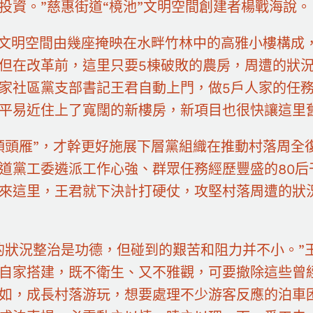
投資。”慈惠街道“樈池”文明空間創建者楊戰海說。
”文明空間由幾座掩映在水畔竹林中的高雅小樓構成
但在改革前，這里只要5棟破敗的農房，周遭的狀
家社區黨支部書記王君自動上門，做5戶人家的任
平易近住上了寬闊的新樓房，新項目也很快讓這里
領頭雁”，才幹更好施展下層黨組織在推動村落周全復
道黨工委遴派工作心強、群眾任務經歷豐盛的80后
來這里，王君就下決計打硬仗，攻堅村落周遭的狀
的狀況整治是功德，但碰到的艱苦和阻力并不小。”
自家搭建，既不衛生、又不雅觀，可要撤除這些曾
如，成長村落游玩，想要處理不少游客反應的泊車