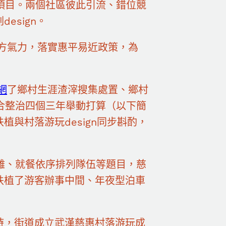
項目。兩個社區彼此引流、錯位競
esign。
各方氣力，落實惠平易近政策，為
網
了鄉村生涯渣滓搜集處置、鄉村
合整治四個三年舉動打算（以下簡
植與村落游玩design同步斟酌，
難、就餐依序排列隊伍等題目，慈
扶植了游客辦事中間、年夜型泊車
時，街道成立武漢慈惠村落游玩成