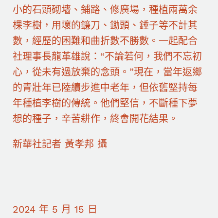
小的石頭砌墻、鋪路、修廣場，種植兩萬余
棵李樹，用壞的鐮刀、鋤頭、錘子等不計其
數，經歷的困難和曲折數不勝數。一起配合
社理事長龍革雄說：“不論若何，我們不忘初
心，從未有過放棄的念頭。”現在，當年返鄉
的青壯年已陸續步進中老年，但依舊堅持每
年種植李樹的傳統。他們堅信，不斷種下夢
想的種子，辛苦耕作，終會開花結果。
新華社記者 黃孝邦 攝
2024 年 5 月 15 日