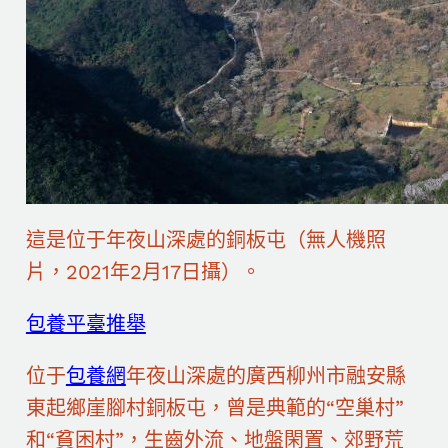
這是位于年夜山深處的銅板屯（無人機照
片，2021年2月17日攝）。
包養平臺推舉
位于
包養網
年夜山深處的廣西柳州市融安縣
東起鄉崖腳村銅板屯，曾是典範的“空巢村”
和“貧困村”，生齒外流、地盤閑置、郊野荒