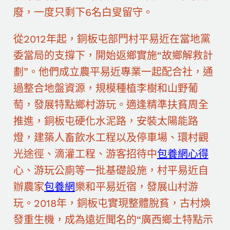
廢，一度只剩下6名白叟留守。
從2012年起，銅板屯部門村平易近在當地黨
委當局的支撐下，開始返鄉實施“故鄉解救計
劃”。他們成立農平易近專業一起配合社，通
過整合地盤資源，規模種植李樹和山野葡
萄，發展特點鄉村游玩。適逢精準扶貧周全
推進，銅板屯硬化水泥路，安裝太陽能路
燈，建築人畜飲水工程以及停車場、環村觀
光途徑、滴灌工程、游客招待中
包養網心得
心、游玩公廁等一批基礎設施，村平易近自
辦農家
包養網
樂和平易近宿，發展山村游
玩。2018年，銅板屯實現整體脫貧，古村煥
發重生機，成為遠近聞名的“廣西鄉土特點示