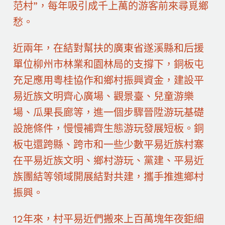
范村”，每年吸引成千上萬的游客前來尋覓鄉
愁。
近兩年，在結對幫扶的廣東省遂溪縣和后援
單位柳州市林業和園林局的支撐下，銅板屯
充足應用粵桂協作和鄉村振興資金，建設平
易近族文明齊心廣場、觀景臺、兒童游樂
場、瓜果長廊等，進一個步驟晉陞游玩基礎
設施條件，慢慢補齊生態游玩發展短板。銅
板屯還跨縣、跨市和一些少數平易近族村寨
在平易近族文明、鄉村游玩、黨建、平易近
族團結等領域開展結對共建，攜手推進鄉村
振興。
12年來，村平易近們搬來上百萬塊年夜鉅細