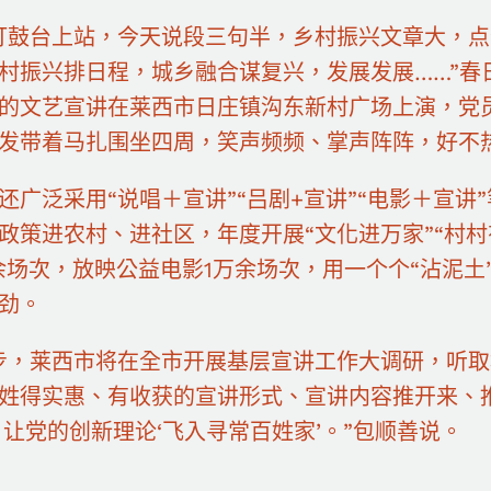
打鼓台上站，今天说段三句半，乡村振兴文章大，
村振兴排日程，城乡融合谋复兴，发展发展……”春
的文艺宣讲在莱西市日庄镇沟东新村广场上演，党
发带着马扎围坐四周，笑声频频、掌声阵阵，好不
还广泛采用“说唱＋宣讲”“吕剧+宣讲”“电影＋宣
政策进农村、进社区，年度开展“文化进万家”“村村
0余场次，放映公益电影1万余场次，用一个个“沾泥土
劲。
步，莱西市将在全市开展基层宣讲工作大调研，听
姓得实惠、有收获的宣讲形式、宣讲内容推开来、
，让党的创新理论‘飞入寻常百姓家’。”包顺善说。