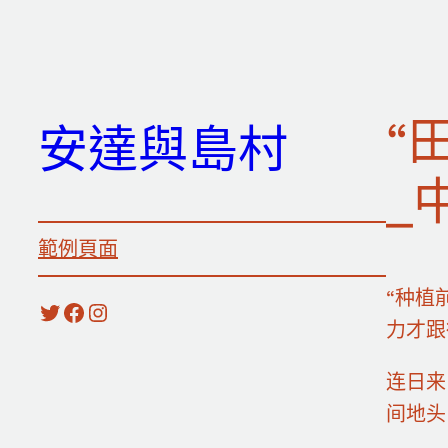
跳
至
主
要
“
安達與島村
內
容
_
範例頁面
“种植
X
Facebook
Instagram
力才跟
连日来
间地头