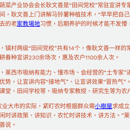
蔬菜产业协会会长耿文善是“田间党校”常驻宣讲专
间，耿文善上门讲解马铃薯种植技术，“早早把自
去的老
家教場地
习惯，后期养护的时候才能不发懵
，镇村两级“田间党校”共有14个，像耿文善一样的
耕春种宣讲230余场次，惠及农户1100余人次。
，莱西市吸纳有能力、懂市场、会经营的“土专家”
优势，让宣讲内容“接地气”、让宣讲效果“冒热气”
课堂、田间学校等，吸纳专家教授、研究生等为农
农业大市的实际，紧盯农时根据群众需
小樹屋
求成立
闲时讲政策、讲知识，农忙时讲技术、讲方法。”
善说。