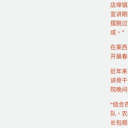
店埠镇
宣讲期
摆脱过
成。”
在莱西
开展春
近年来
讲骨干
院晚间
“结合
队，农
长包顺