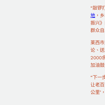
“敲锣
地
，乡
振兴》
群众自
莱西市
论、送
200
加油鼓
“下一
让老百
公里’