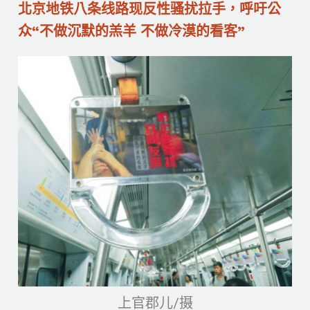
北京地铁八条线路现反性骚扰拉手，呼吁公
众“不做沉默的羔羊 不做冷漠的看客”
上官郡儿/摄