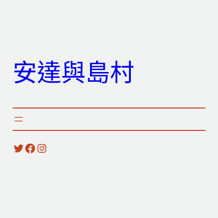
跳
至
主
要
安達與島村
內
容
X
Facebook
Instagram