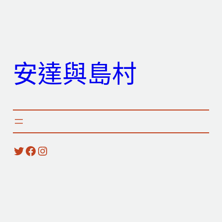
跳
至
主
要
安達與島村
內
容
X
Facebook
Instagram