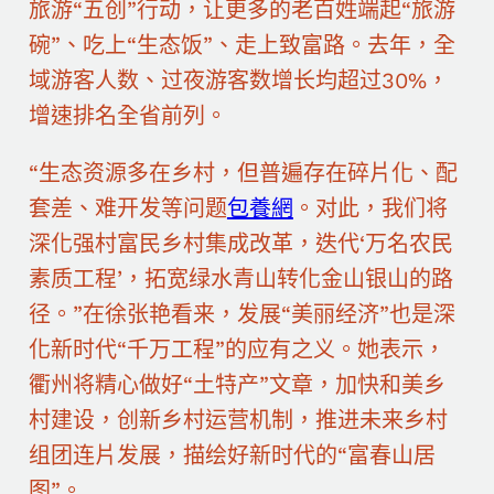
旅游“五创”行动，让更多的老百姓端起“旅游
碗”、吃上“生态饭”、走上致富路。去年，全
域游客人数、过夜游客数增长均超过30%，
增速排名全省前列。
“生态资源多在乡村，但普遍存在碎片化、配
套差、难开发等问题
包養網
。对此，我们将
深化强村富民乡村集成改革，迭代‘万名农民
素质工程’，拓宽绿水青山转化金山银山的路
径。”在徐张艳看来，发展“美丽经济”也是深
化新时代“千万工程”的应有之义。她表示，
衢州将精心做好“土特产”文章，加快和美乡
村建设，创新乡村运营机制，推进未来乡村
组团连片发展，描绘好新时代的“富春山居
图”。