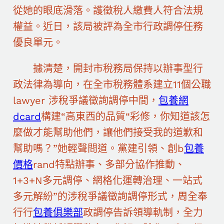
從她的眼底滑落。護徵稅人繳費人符合法規
權益。近日，該局被評為全市行政調停任務
優良單元。
據清楚，開封市稅務局保持以辦事型行
政法律為導向，在全市稅務體系建立11個公職
lawyer 涉稅爭議徵詢調停中間，
包養網
dcard
構建“高東西的品質“彩修，你知道該怎
麼做才能幫助他們，讓他們接受我的道歉和
幫助嗎？”她輕聲問道。黨建引領、創b
包養
價格
rand特點辦事、多部分協作推動、
1+3+N多元調停、網格化運轉治理、一站式
多元解紛”的涉稅爭議徵詢調停形式，周全奉
行行
包養俱樂部
政調停告訴領導軌制，全力