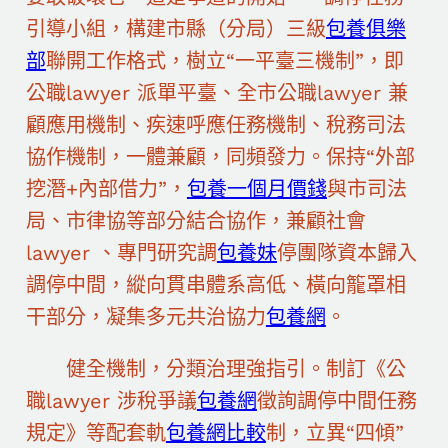
引導小組，構建市縣（分局）三級
包養俱樂
部
聯開工作格式，樹立“一平臺三機制”，即
公職lawyer 派單平臺、全市公職lawyer 兼
顧應用機制、疾速呼應任務機制、稅務司法
協作機制，一體兼顧，同頻發力。保持“外部
挖潛+內部借力”，
包養一個月價錢
與市司法
局、市律協等部分結合協作，兼顧社會
lawyer 、專門研究調
包養妹
停團隊資本歸入
調停中間，縱向貫串體系高低、橫向籠罩相
干部分，凝集多元共治協力
包養網
。
健全機制，分類治理強指引。制訂《公
職lawyer 涉稅爭議
包養網
徵詢調停中間任務
規定》等配套軌
包養網比較
制，立異“四傾”