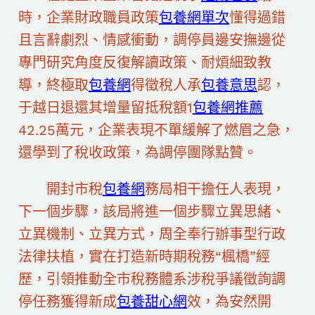
時，企業財政職員政策
包養網單次
懂得過錯
且言辭劇烈、情感衝動，調停員邊安撫邊從
專門研究角度反復解讀政策、耐煩細致教
導，終極取
包養網
得徵稅人承
包養意思
認，
于越日退還其增量留抵稅額1
包養網推薦
42.25萬元，企業表現不單緩解了燃眉之急，
還學到了稅收政策，為調停團隊點贊。
開封市稅
包養網
務局相干擔任人表現，
下一個步驟，該局將進一個步驟立異思緒、
立異機制、立異方式，周全奉行辦事型行政
法律扶植，實在打造新時期稅務“楓橋”經
歷，引領推動全市稅務體系涉稅爭議徵詢調
停任務獲得新成
包養甜心網
效，為安然開