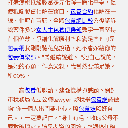
打造涉稅牴觸膠葛多元化解一體化平臺，促
使牴觸膠葛化解在窗口、
包養合約
化解在一
線、化解在苗頭，全體
包養網比較
系復議訴
訟案件多少
女大生包養俱樂部
數字一直堅持
在個位數，爭議化解勝利率和滿足率1“可是
包養網
我剛剛聽花兒說過，她不會嫁給你的
包養俱樂部
。”蘭繼續說道。 “她自己說的，
是她的心願，作為父親，我當然要滿足她。
所00%。
高
包養
低聯動，建強機構抓兼顧。開封
市稅務局成立公職lawyer 涉稅爭
包養網
議徵
詢“你一個人出門要小心，照
包養妹
顧好自
己。，一定要記住，”身上有毛，收的父母不
要敢破壞它。這是孝道的開始。”“調停任務