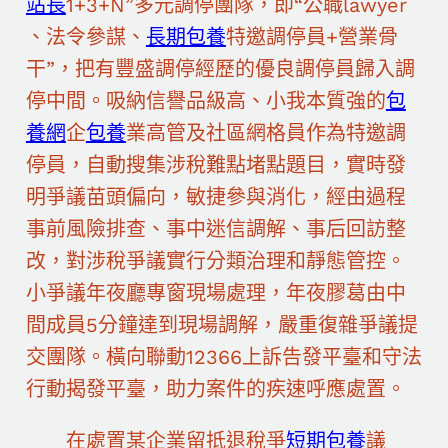
站長
1+3+N”多元調停團隊，即“公職lawyer
、法令參謀、
長期包養
特邀調停員+營業骨
干”，把有豐盛調停經歷的優良調停員歸入調
停中間。吸納信譽品級高、小我本質強的
包
養網
企
包養
業高管及社區網格員作為特邀調
停員，自動搜集涉稅難點堵點題目，實時發
明爭議苗頭偏向，敏捷參與消化，經由過程
事前風險排查、事中迷信調解、事后回訪整
改，對涉稅爭議實行分類治理和靜態管控。
小爭議年夜廳專窗現場處理，年夜膠葛由中
間成員5分鐘達到現場調解，嚴重復雜爭議提
交團隊。橫向聯動12366上訴告發平臺和守法
行動揭發平臺，助力案件的疾速呼應處置。
在處置某企業留抵退稅爭
短期包養
議