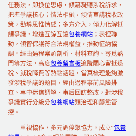
任務法，即換位思慮，傾慕凝聽涉稅訴求，
把準爭議核心；情法相融，傾情宣講稅收政
策，勸導思惟情感；多方介入，傾力化解牴
觸爭議，增進互諒互讓
包養網站
；表裡聯
動，傾智保護符合法規權益，推動征納協
調。經由過程案頭剖析、材料查詢、尋覓熱
門等方法，高度
包養留言板
追蹤關心留抵退
稅、減稅降費等熱點話題，當真梳理能夠激
發涉稅爭議的題目，經由過程事前風險排
查、事中迷信調解、事后回訪整改，對涉稅
爭議實行分級分
包養網站
類治理和靜態管
控。
重視協作，多元調停聚協力。成立“
包養