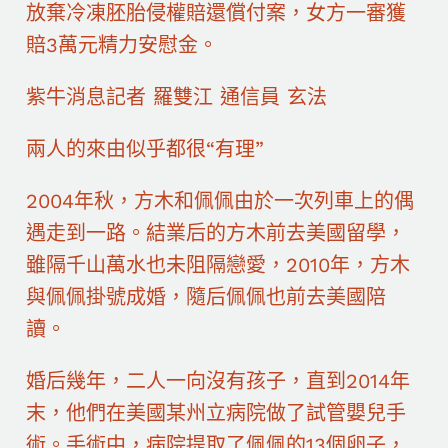
放棄冷凍胚胎侵權賠還償付案，女方一審獲
賠3萬元精力安慰金。
紫牛消息記者 羅雙江 通信員 玄法
兩人的來由似乎都很“有理”
2004年秋，方木和佩佩由於一次列車上的偶
遇走到一路。結業后的方木前去美國留學，
雖隔千山萬水也未阻隔戀愛，2010年，方木
與佩佩掛號成婚，隨后佩佩也前去美國陪
讀。
婚后幾年，二人一向沒有孩子，直到2014年
末，他們在美國某州立病院做了試管嬰兒手
術。手術中，病院提取了佩佩的13個卵子，