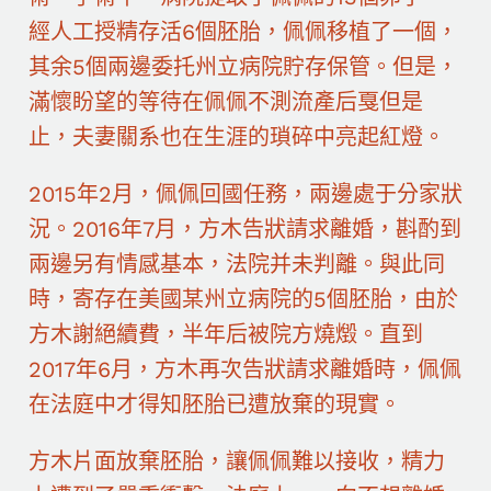
經人工授精存活6個胚胎，佩佩移植了一個，
其余5個兩邊委托州立病院貯存保管。但是，
滿懷盼望的等待在佩佩不測流產后戛但是
止，夫妻關系也在生涯的瑣碎中亮起紅燈。
2015年2月，佩佩回國任務，兩邊處于分家狀
況。2016年7月，方木告狀請求離婚，斟酌到
兩邊另有情感基本，法院并未判離。與此同
時，寄存在美國某州立病院的5個胚胎，由於
方木謝絕續費，半年后被院方燒燬。直到
2017年6月，方木再次告狀請求離婚時，佩佩
在法庭中才得知胚胎已遭放棄的現實。
方木片面放棄胚胎，讓佩佩難以接收，精力