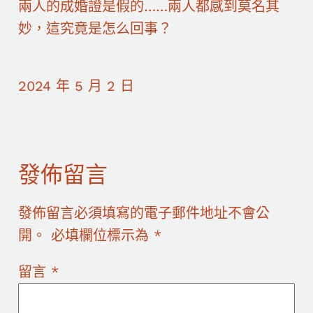
兩人的成婚證是假的……兩人都感到莫名其
妙，這究竟是怎么回事？
2024 年 5 月 2 日
發佈留言
發佈留言必須填寫的電子郵件地址不會公
開。
必填欄位標示為
*
留言
*