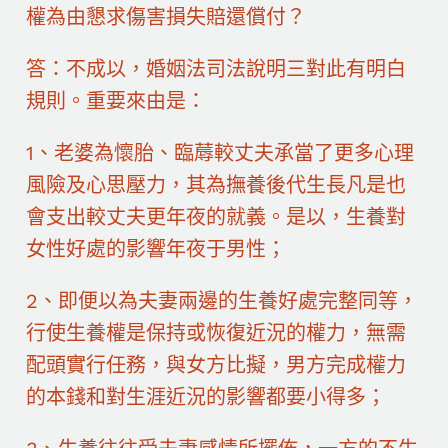
權為由懇求傷害損失賠還償付？
答：不成以，婚姻法司法說明三對此有明白
規則。重要來由是：
1、老婆為懷胎、臨蓐較丈夫承當了更多心理
風險及心思壓力，其為撫養後代生長凡是也
會支出較丈夫更年夜的就義。是以，生養對
女性好處的影響年夜于男性；
2、即便以為夫妻兩邊的生養好處完整同等，
行使生養權是保持或恢復近況的權力，無需
配頭實行任務，與女方比擬，男方完成權力
的本錢和對生涯近況的影響都要小得多；